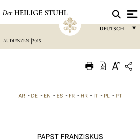
Der
HEILIGE STUHL
DEUTSCH
AUDIENZEN
2015
FRANÇAIS
ENGLISH
ITALIANO
PORTUGUÊS
ESPAÑOL
AR
-
DE
-
EN
-
ES
-
FR
-
HR
-
IT
-
PL
-
PT
DEUTSCH
POLSKI
العربيّة
PAPST FRANZISKUS
中文