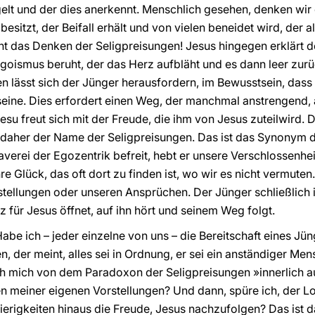
elt und der dies anerkennt. Menschlich gesehen, denken wir e
l besitzt, der Beifall erhält und von vielen beneidet wird, der 
icht das Denken der Seligpreisungen! Jesus hingegen erklärt d
 Egoismus beruht, der das Herz aufbläht und es dann leer zur
 lässt sich der Jünger herausfordern, im Bewusstsein, dass 
 seine. Dies erfordert einen Weg, der manchmal anstrengend
esu freut sich mit der Freude, die ihm von Jesus zuteilwird. D
g; daher der Name der Seligpreisungen. Das ist das Synonym d
verei der Egozentrik befreit, hebt er unsere Verschlossenhei
e Glück, das oft dort zu finden ist, wo wir es nicht vermuten.
rstellungen oder unseren Ansprüchen. Der Jünger schließlich i
rz für Jesus öffnet, auf ihn hört und seinem Weg folgt.
abe ich – jeder einzelne von uns – die Bereitschaft eines Jü
, der meint, alles sei in Ordnung, er sei ein anständiger Mens
h mich von dem Paradoxon der Seligpreisungen »innerlich 
en meiner eigenen Vorstellungen? Und dann, spüre ich, der L
erigkeiten hinaus die Freude, Jesus nachzufolgen? Das ist 