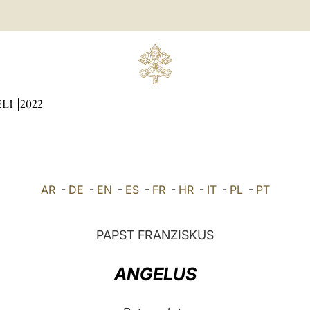
ÆLI
2022
AR
-
DE
-
EN
-
ES
-
FR
-
HR
-
IT
-
PL
-
PT
PAPST FRANZISKUS
ANGELUS