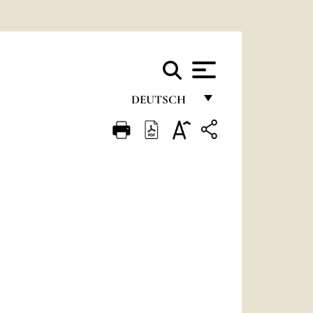
DEUTSCH
FRANÇAIS
ENGLISH
ITALIANO
PORTUGUÊS
ESPAÑOL
DEUTSCH
POLSKI