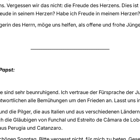
. Vergessen wir das nicht: die Freude des Herzens. Dies ist 
Freude in seinem Herzen? Habe ich Freude in meinem Herzen? 
gerin des Herrn, möge uns helfen, als offene und frohe Jünge
____________________________________
Papst:
e sind sehr beunruhigend. Ich vertraue der Fürsprache der 
twortlichen alle Bemühungen um den Frieden an. Lasst uns in 
 und die Pilger, die aus Italien und aus verschiedenen Länd
ch die Gläubigen von Funchal und Estreito de Câmara de Lobo
aus Perugia und Catanzaro.
chönen Sonntag. Bitte vergesst nicht, für mich zu beten. Ges