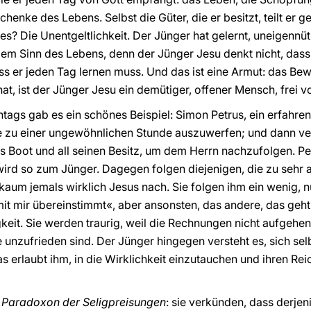
henke des Lebens. Selbst die Güter, die er besitzt, teilt er ge
tes? Die Unentgeltlichkeit. Der Jünger hat gelernt, uneigennüt
m Sinn des Lebens, denn der Jünger Jesu denkt nicht, dass e
ss er jeden Tag lernen muss. Und das ist eine Armut: das Bew
at, ist der Jünger Jesu ein demütiger, offener Mensch, frei vo
ags gab es ein schönes Beispiel: Simon Petrus, ein erfahrene
e zu einer ungewöhnlichen Stunde auszuwerfen; und dann verl
Boot und all seinen Besitz, um dem Herrn nachzufolgen. Pet
 wird so zum Jünger. Dagegen folgen diejenigen, die zu sehr a
aum jemals wirklich Jesus nach. Sie folgen ihm ein wenig, nu
it mir übereinstimmt«, aber ansonsten, das andere, das geht 
keit. Sie werden traurig, weil die Rechnungen nicht aufgehen, 
 unzufrieden sind. Der Jünger hingegen versteht es, sich selb
s erlaubt ihm, in die Wirklichkeit einzutauchen und ihren Re
 Paradoxon der Seligpreisungen
: sie verkünden, dass derjeni