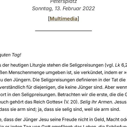
Petersplatz
Sonntag, 13. Februar 2022
[
Multimedia
]
_________________________
guten Tag!
 der heutigen Liturgie stehen die Seligpreisungen (vgl.
Lk
6,2
oßen Menschenmenge umgeben ist, sie verkündet, indem er »
t zu den Jüngern. Die Seligpreisungen definieren in der Tat die
erständlich für diejenigen, die keine Jünger sind. Aber wenn
ort in den Seligpreisungen. Betrachten wir die erste, die die
 euch gehört das Reich Gottes« (V. 20).
Selig ihr Armen
. Jesus
ass sie arm sind; ja, dass sie selig sind, weil sie arm sind.
, dass der Jünger Jesu seine Freude nicht in Geld, Macht od
die er jeden Tag von Gott empfängt: das Leben, die Schöpfu