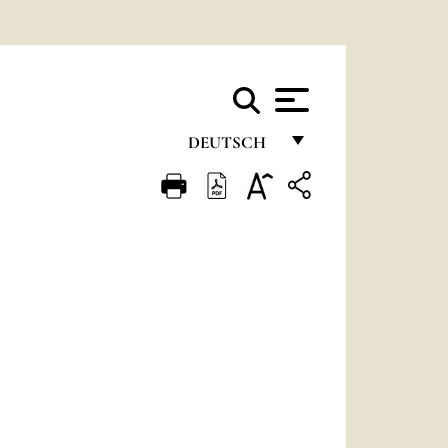
DEUTSCH
FRANÇAIS
ENGLISH
ITALIANO
PORTUGUÊS
ESPAÑOL
DEUTSCH
POLSKI