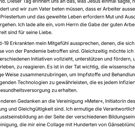
nd. Dieser Tag erinnert uns an das, was Jesus einmal sagte, 
ordert und wir zum Vater beten müssen, dass er Arbeiter auss
as Priestertum und das geweihte Leben erfordern Mut und Au
gehen. Ich lade alle ein, vom Herrn die Gabe der guten Arbeit
it sind für seine Liebe.
-19 Erkrankten mein Mitgefühl aussprechen, denen, die sich d
se von der Pandemie betroffen sind. Gleichzeitig möchte ich 
erschiedenen Initiativen vollzieht, unterstützen und förder
rleben, zu reagieren. Es ist in der Tat wichtig, die wissensch
ige Weise zusammenzubringen, um Impfstoffe und Behandlu
enden Technologien zu gewährleisten, die es jedem Infiziert
esundheitsversorgung zu erhalten.
deren Gedanken an die Vereinigung »Meter«, Initiatorin des 
g und Gleichgültigkeit sind. Ich ermutige die Verantwortlich
sstseinsbildung an der Seite der verschiedenen Bildungsein
inigung, die mir eine Collage mit Hunderten von Gänseblümc