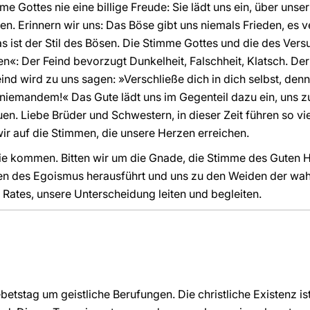
me Gottes nie eine billige Freude: Sie lädt uns ein, über uns
den. Erinnern wir uns: Das Böse gibt uns niemals Frieden, es 
Das ist der Stil des Bösen. Die Stimme Gottes und die des Vers
: Der Feind bevorzugt Dunkelheit, Falschheit, Klatsch. Der H
ind wird zu uns sagen: »Verschließe dich in dich selbst, den
 niemandem!« Das Gute lädt uns im Gegenteil dazu ein, uns zu
uen. Liebe Brüder und Schwestern, in dieser Zeit führen so 
wir auf die Stimmen, die unsere Herzen erreichen.
sie kommen. Bitten wir um die Gnade, die Stimme des Guten H
en des Egoismus herausführt und uns zu den Weiden der wahr
 Rates, unsere Unterscheidung leiten und begleiten.
tstag um geistliche Berufungen. Die christliche Existenz is