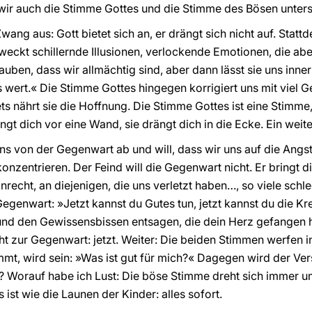
wir auch die Stimme Gottes und die Stimme des Bösen unter
ang aus: Gott bietet sich an, er drängt sich nicht auf. Stattd
weckt schillernde Illusionen, verlockende Emotionen, die ab
lauben, dass wir allmächtig sind, aber dann lässt sie uns inne
s wert.« Die Stimme Gottes hingegen korrigiert uns mit viel G
ets nährt sie die Hoffnung. Die Stimme Gottes ist eine Stimme,
t dich vor eine Wand, sie drängt dich in die Ecke. Ein weite
ns von der Gegenwart ab und will, dass wir uns auf die Angst
onzentrieren. Der Feind will die Gegenwart nicht. Er bringt di
nrecht, an diejenigen, die uns verletzt haben…, so viele sch
egenwart: »Jetzt kannst du Gutes tun, jetzt kannst du die Kre
nd den Gewissensbissen entsagen, die dein Herz gefangen hal
cht zur Gegenwart: jetzt. Weiter: Die beiden Stimmen werfen 
ommt, wird sein: »Was ist gut für mich?« Dagegen wird der Ve
 Worauf habe ich Lust: Die böse Stimme dreht sich immer um 
s ist wie die Launen der Kinder: alles sofort.