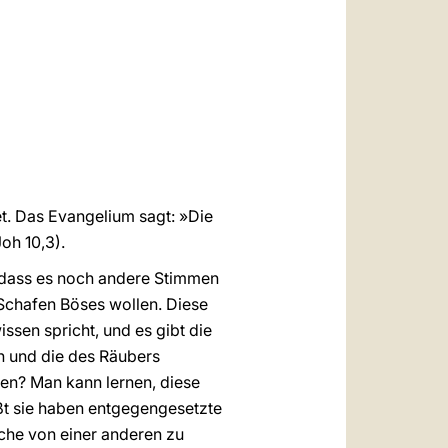
العربيّة
中文
LATINE
et. Das Evangelium sagt: »Die
oh 10,3).
h, dass es noch andere Stimmen
 Schafen Böses wollen. Diese
ssen spricht, und es gibt die
n und die des Räubers
en? Man kann lernen, diese
ßt sie haben entgegengesetzte
ache von einer anderen zu