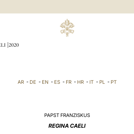
ÆLI
2020
AR
-
DE
-
EN
-
ES
-
FR
-
HR
-
IT
-
PL
-
PT
PAPST FRANZISKUS
REGINA CAELI