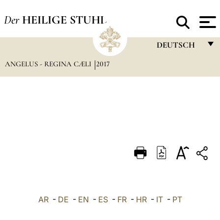
Der
HEILIGE STUHL
DEUTSCH
ANGELUS - REGINA CÆLI
2017
FRANÇAIS
ENGLISH
ITALIANO
PORTUGUÊS
ESPAÑOL
DEUTSCH
POLSKI
العربيّة
AR
-
DE
-
EN
-
ES
-
FR
-
HR
-
IT
-
PT
中文