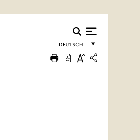
DEUTSCH
FRANÇAIS
ENGLISH
ITALIANO
PORTUGUÊS
ESPAÑOL
DEUTSCH
POLSKI