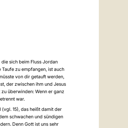
العربيّة
中文
LATINE
 die sich beim Fluss Jordan
e Taufe zu empfangen, ist auch
müsste von dir getauft werden,
sst, der zwischen ihm und Jesus
t zu überwinden: Wenn er ganz
etrennt war.
(vgl. 15), das heißt damit der
it dem schwachen und sündigen
rn. Denn Gott ist uns sehr