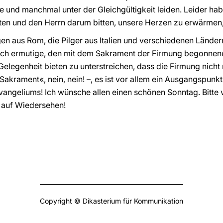
e und manchmal unter der Gleichgültigkeit leiden. Leider hab
beten und den Herrn darum bitten, unsere Herzen zu erwärmen
igen aus Rom, die Pilger aus Italien und verschiedenen Länd
e ich ermutige, den mit dem Sakrament der Firmung begonn
Gelegenheit bieten zu unterstreichen, dass die Firmung nicht n
akrament«, nein, nein! –, es ist vor allem ein Ausgangspunkt
vangeliums! Ich wünsche allen einen schönen Sonntag. Bitte v
 auf Wiedersehen!
Copyright © Dikasterium für Kommunikation