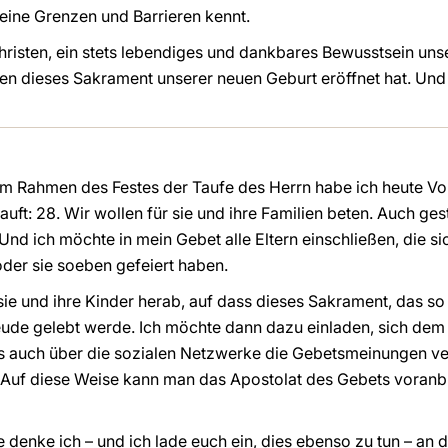
keine Grenzen und Barrieren kennt.
hristen, ein stets lebendiges und dankbares Bewusstsein un
den dieses Sakrament unserer neuen Geburt eröffnet hat. Un
im Rahmen des Festes der Taufe des Herrn habe ich heute Vor
t: 28. Wir wollen für sie und ihre Familien beten. Auch ges
d ich möchte in mein Gebet alle Eltern einschließen, die sich
oder sie soeben gefeiert haben.
 sie und ihre Kinder herab, auf dass dieses Sakrament, das so
Freude gelebt werde. Ich möchte dann dazu einladen, sich d
s auch über die sozialen Netzwerke die Gebetsmeinungen verb
 Auf diese Weise kann man das Apostolat des Gebets voranb
 denke ich – und ich lade euch ein, dies ebenso zu tun – an 