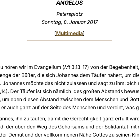
ANGELUS
Petersplatz
Sonntag, 8. Januar 2017
[
Multimedia
]
u hören wir im Evangelium (
Mt
3,13-17) von der Begebenheit,
Menge der Büßer, die sich Johannes dem Täufer nähert, um di
e. Johannes möchte das nicht zulassen und sagt zu ihm: »Ich 
,14). Der Täufer ist sich nämlich des großen Abstands bewu
en, um eben diesen Abstand zwischen dem Menschen und Got
ht er auch ganz auf der Seite des Menschen und vereint, was g
nes, ihn zu taufen, damit die Gerechtigkeit ganz erfüllt wird 
wird, der über den Weg des Gehorsams und der Solidarität m
er Demut und der vollkommenen Nähe Gottes zu seinen Kinde