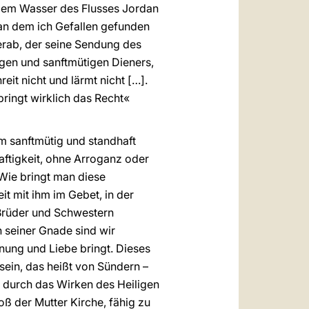
 dem Wasser des Flusses Jordan
 an dem ich Gefallen gefunden
herab, der seine Sendung des
tigen und sanftmütigen Dieners,
eit nicht und lärmt nicht […].
bringt wirklich das Recht«
ium sanftmütig und standhaft
ftigkeit, ohne Arroganz oder
 Wie bringt man diese
t mit ihm im Gebet, in der
 Brüder und Schwestern
n seiner Gnade sind wir
nung und Liebe bringt. Dieses
sein, das heißt von Sündern –
ch durch das Wirken des Heiligen
ß der Mutter Kirche, fähig zu