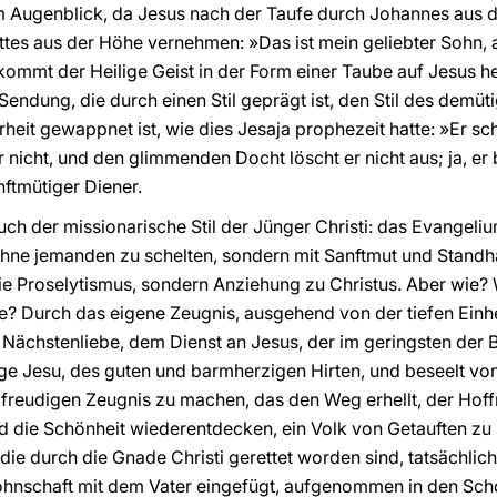
dem Augenblick, da Jesus nach der Taufe durch Johannes aus
Gottes aus der Höhe vernehmen: »Das ist mein geliebter Sohn,
g kommt der Heilige Geist in der Form einer Taube auf Jesus 
 Sendung, die durch einen Stil geprägt ist, den Stil des demü
rheit gewappnet ist, wie dies Jesaja prophezeit hatte: »Er schr
 nicht, und den glimmenden Docht löscht er nicht aus; ja, er 
nftmütiger Diener.
t auch der missionarische Stil der Jünger Christi: das Evangel
ohne jemanden zu schelten, sondern mit Sanftmut und Standha
ie Proselytismus, sondern Anziehung zu Christus. Aber wie?
? Durch das eigene Zeugnis, ausgehend von der tiefen Einhei
 Nächstenliebe, dem Dienst an Jesus, der im geringsten der
lge Jesu, des guten und barmherzigen Hirten, und beseelt vo
freudigen Zeugnis zu machen, das den Weg erhellt, der Hoff
d die Schönheit wiederentdecken, ein Volk von Getauften zu 
, die durch die Gnade Christi gerettet worden sind, tatsächli
ohnschaft mit dem Vater eingefügt, aufgenommen in den Scho