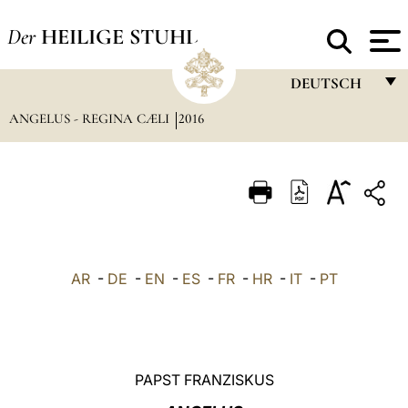
Der
HEILIGE STUHL
DEUTSCH
ANGELUS - REGINA CÆLI
2016
FRANÇAIS
ENGLISH
ITALIANO
PORTUGUÊS
ESPAÑOL
AR
-
DE
-
EN
-
ES
-
FR
-
HR
-
IT
-
PT
DEUTSCH
POLSKI
العربيّة
PAPST FRANZISKUS
中文