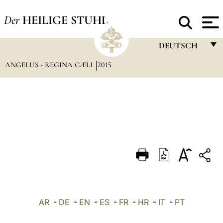
Der
HEILIGE STUHL
DEUTSCH
ANGELUS - REGINA CÆLI
2015
FRANÇAIS
ENGLISH
ITALIANO
PORTUGUÊS
ESPAÑOL
DEUTSCH
POLSKI
العربيّة
AR
-
DE
-
EN
-
ES
-
FR
-
HR
-
IT
-
PT
中文