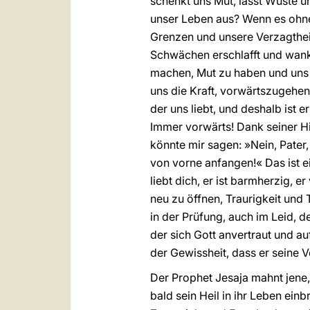
schenkt uns Mut, lässt Wüste u
unser Leben aus? Wenn es ohne
Grenzen und unsere Verzagtheit
Schwächen erschlafft und wanke
machen, Mut zu haben und uns n
uns die Kraft, vorwärtszugehen.
der uns liebt, und deshalb ist 
Immer vorwärts! Dank seiner H
könnte mir sagen: »Nein, Pater,
von vorne anfangen!« Das ist ei
liebt dich, er ist barmherzig, er
neu zu öffnen, Traurigkeit un
in der Prüfung, auch im Leid, d
der sich Gott anvertraut und auf
der Gewissheit, dass er seine V
Der Prophet Jesaja mahnt jene
bald sein Heil in ihr Leben ein