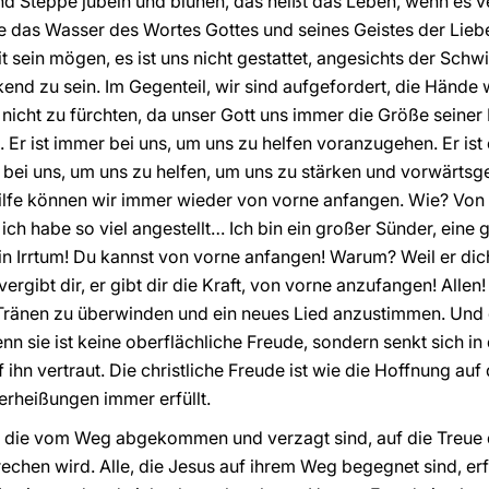
nd Steppe jubeln und blühen, das heißt das Leben, wenn es v
 das Wasser des Wortes Gottes und seines Geistes der Liebe
 sein mögen, es ist uns nicht gestattet, angesichts der Schw
nd zu sein. Im Gegenteil, wir sind aufgefordert, die Hände wi
icht zu fürchten, da unser Gott uns immer die Größe seiner B
 Er ist immer bei uns, um uns zu helfen voranzugehen. Er ist e
er bei uns, um uns zu helfen, um uns zu stärken und vorwärtsg
ilfe können wir immer wieder von vorne anfangen. Wie? Vo
 ich habe so viel angestellt… Ich bin ein großer Sünder, eine
n Irrtum! Du kannst von vorne anfangen! Warum? Weil er dich e
 vergibt dir, er gibt dir die Kraft, von vorne anzufangen! Allen
d Tränen zu überwinden und ein neues Lied anzustimmen. Und 
enn sie ist keine oberflächliche Freude, sondern senkt sich in
 ihn vertraut. Die christliche Freude ist wie die Hoffnung auf
erheißungen immer erfüllt.
, die vom Weg abgekommen und verzagt sind, auf die Treue d
brechen wird. Alle, die Jesus auf ihrem Weg begegnet sind, e