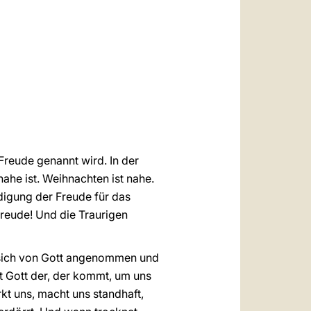
العربيّة
中文
LATINE
Freude genannt wird. In der
nahe ist. Weihnachten ist nahe.
ndigung der Freude für das
 Freude! Und die Traurigen
n, sich von Gott angenommen und
ist Gott der, der kommt, um uns
rkt uns, macht uns standhaft,