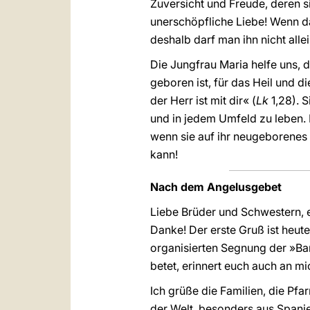
Zuversicht und Freude, deren s
unerschöpfliche Liebe! Wenn dah
deshalb darf man ihn nicht all
Die Jungfrau Maria helfe uns, 
geboren ist, für das Heil und d
der Herr ist mit dir« (
Lk
1,28). 
und in jedem Umfeld zu leben. 
wenn sie auf ihr neugeborenes 
kann!
Nach dem Angelusgebet
Liebe Brüder und Schwestern, es 
Danke! Der erste Gruß ist heut
organisierten Segnung der »Bam
betet, erinnert euch auch an m
Ich grüße die Familien, die Pfa
der Welt, besonders aus Spanie