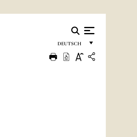
DEUTSCH
FRANÇAIS
ENGLISH
ITALIANO
PORTUGUÊS
ESPAÑOL
DEUTSCH
POLSKI