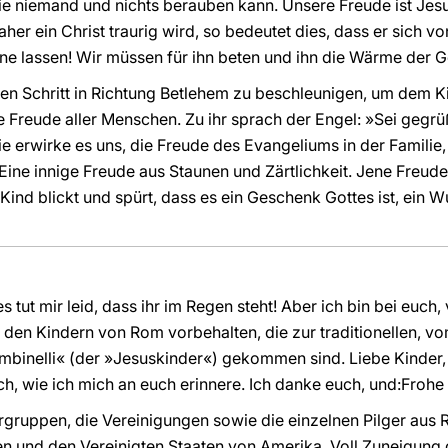
ie niemand und nichts berauben kann. Unsere Freude ist Jesus
er ein Christ traurig wird, so bedeutet dies, dass er sich vo
eine lassen! Wir müssen für ihn beten und ihn die Wärme der 
den Schritt in Richtung Betlehem zu beschleunigen, um dem K
ie Freude aller Menschen. Zu ihr sprach der Engel: »Sei gegrü
Sie erwirke es uns, die Freude des Evangeliums in der Familie, 
Eine innige Freude aus Staunen und Zärtlichkeit. Jene Freude
Kind blickt und spürt, dass es ein Geschenk Gottes ist, ein 
tut mir leid, dass ihr im Regen steht! Aber ich bin bei euch, 
e den Kindern von Rom vorbehalten, die zur traditionellen, 
binelli« (der »Jesuskinder«) gekommen sind. Liebe Kinder, 
ich, wie ich mich an euch erinnere. Ich danke euch, und:Froh
rrgruppen, die Vereinigungen sowie die einzelnen Pilger aus R
n und den Vereinigten Staaten von Amerika. Voll Zuneigung 