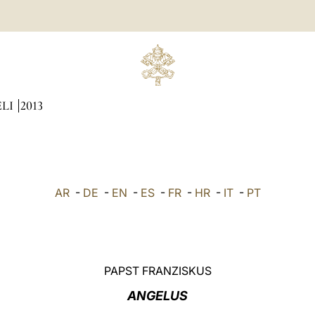
ÆLI
2013
AR
-
DE
-
EN
-
ES
-
FR
-
HR
-
IT
-
PT
PAPST FRANZISKUS
ANGELUS