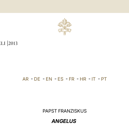
ÆLI
2013
AR
-
DE
-
EN
-
ES
-
FR
-
HR
-
IT
-
PT
PAPST FRANZISKUS
ANGELUS