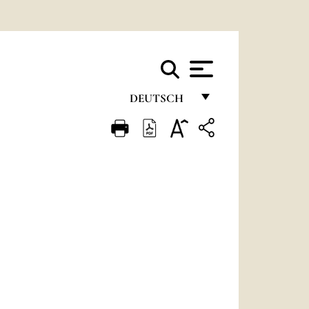
DEUTSCH
FRANÇAIS
ENGLISH
ITALIANO
PORTUGUÊS
ESPAÑOL
DEUTSCH
POLSKI