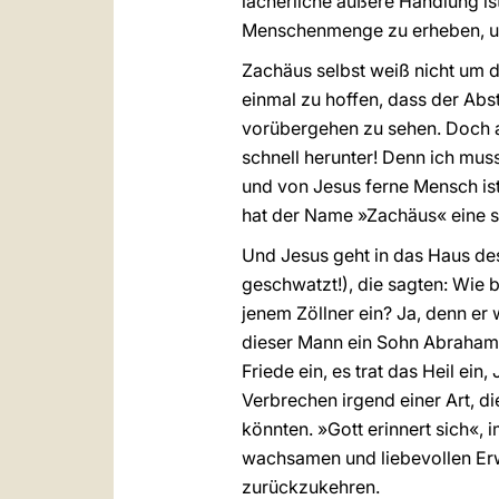
lächerliche äußere Handlung is
Menschenmenge zu erheben, um 
Zachäus selbst weiß nicht um de
einmal zu hoffen, dass der Abs
vorübergehen zu sehen. Doch a
schnell herunter! Denn ich mus
und von Jesus ferne Mensch ist 
hat der Name »Zachäus« eine s
Und Jesus geht in das Haus des
geschwatzt!), die sagten: Wie bi
jenem Zöllner ein? Ja, denn er
dieser Mann ein Sohn Abrahams
Friede ein, es trat das Heil ein
Verbrechen irgend einer Art, d
könnten. »Gott erinnert sich«, i
wachsamen und liebevollen Erw
zurückzukehren.