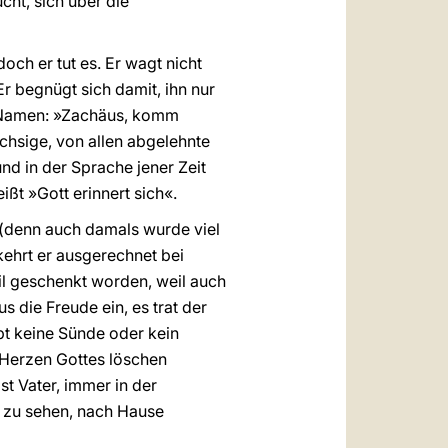
cht, sich über die
och er tut es. Er wagt nicht
r begnügt sich damit, ihn nur
m Namen: »Zachäus, komm
üchsige, von allen abgelehnte
nd in der Sprache jener Zeit
t »Gott erinnert sich«.
o (denn auch damals wurde viel
 kehrt er ausgerechnet bei
il geschenkt worden, weil auch
s die Freude ein, es trat der
gibt keine Sünde oder kein
 Herzen Gottes löschen
st Vater, immer in der
 zu sehen, nach Hause