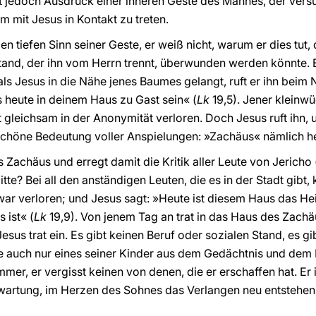
t jedoch Ausdruck einer inneren Geste des Mannes, der versu
mit Jesus in Kontakt zu treten.
n tiefen Sinn seiner Geste, er weiß nicht, warum er dies tut, d
tand, der ihn vom Herrn trennt, überwunden werden könnte. E
ls Jesus in die Nähe jenes Baumes gelangt, ruft er ihn bei
s heute in deinem Haus zu Gast sein« (
Lk
19,5). Jener kleinw
gleichsam in der Anonymität verloren. Doch Jesus ruft ihn, u
chöne Bedeutung voller Anspielungen: »Zachäus« nämlich heiß
 Zachäus und erregt damit die Kritik aller Leute von Jerich
tte? Bei all den anständigen Leuten, die es in der Stadt gibt,
 war verloren; und Jesus sagt: »Heute ist diesem Haus das He
 ist« (
Lk
19,9). Von jenem Tag an trat in das Haus des Zachäu
, Jesus trat ein. Es gibt keinen Beruf oder sozialen Stand, es 
ie auch nur eines seiner Kinder aus dem Gedächtnis und dem
mmer, er vergisst keinen von denen, die er erschaffen hat. Er i
artung, im Herzen des Sohnes das Verlangen neu entstehen