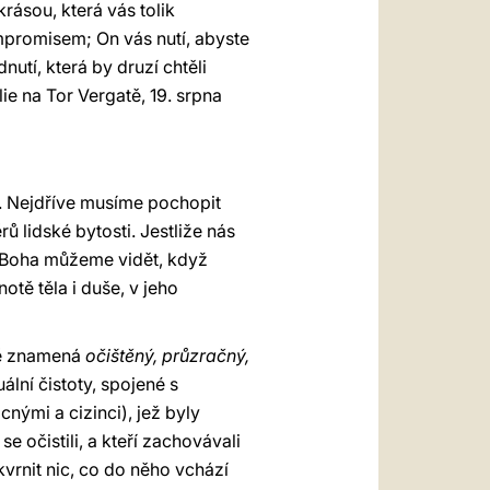
krásou, která vás tolik
ompromisem; On vás nutí, abyste
nutí, která by druzí chtěli
ie na Tor Vergatě, 19. srpna
e. Nejdříve musíme pochopit
ů lidské bytosti. Jestliže nás
že Boha můžeme vidět, když
otě těla i duše, v jeho
dě znamená
očištěný, průzračný,
ální čistoty, spojené s
nými a cizinci), jež byly
e očistili, a kteří zachovávali
rnit nic, co do něho vchází