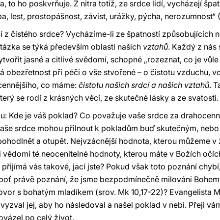
, to ho poskvrňuje. Z nitra totiž, ze srdce lidí, vycházejí špa
oba, lest, prostopášnost, závist, urážky, pýcha, nerozumnost“ 
í z čistého srdce? Vycházíme-li ze špatností způsobujících n
tázka se týká především oblasti našich
vztahů
. Každý z nás 
vytvořit jasné a citlivé svědomí, schopné „rozeznat, co je vůle
ná obezřetnost při péči o vše stvořené – o čistotu vzduchu, vo
jcennějšího, co máme:
čistotu našich srdcí a našich vztahů
. 
rý se rodí z krásných věcí, ze skutečné lásky a ze svatosti.
u: Kde je váš poklad? Co považuje vaše srdce za drahocenn
 naše srdce mohou přilnout k pokladům buď skutečným, nebo
zpohodlnět a otupět. Nejvzácnější hodnota, kterou můžeme v ži
i vědomi té neocenitelné hodnoty, kterou máte v Božích očích
jímá vás takové, jací jste? Pokud však toto poznání chybí,
boť právě poznání, že jsme bezpodmínečně milováni Bohem,
ovor s bohatým mladíkem (srov. Mk 10,17-22)? Evangelista
 vyzval jej, aby ho následoval a našel poklad v nebi. Přeji vá
vázel po celý život.