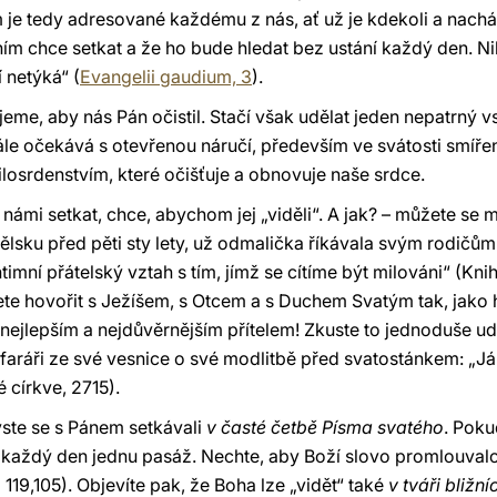
je tedy adresované každému z nás, ať už je kdekoli a nachází 
s ním chce setkat a že ho bude hledat bez ustání každý den
 netýká“ (
Evangelii gaudium, 3
).
jeme, aby nás Pán očistil. Stačí však udělat jeden nepatrný vs
le očekává s otevřenou náručí, především ve svátosti smíření 
milosrdenstvím, které očišťuje a obnovuje naše srdce.
 námi setkat, chce, abychom jej „viděli“. A jak? – můžete se 
nělsku před pěti sty lety, už odmalička říkávala svým rodičů
timní přátelský vztah s tím, jímž se cítíme být milováni“ (Knih
ete hovořit s Ježíšem, s Otcem a s Duchem Svatým tak, jako h
 nejlepším a nejdůvěrnějším přítelem! Zkuste to jednoduše udě
faráři ze své vesnice o své modlitbě před svatostánkem: „Já
 církve, 2715).
ste se s Pánem setkávali
v časté četbě Písma svatého
. Poku
si každý den jednu pasáž. Nechte, aby Boží slovo promlouval
 119,105). Objevíte pak, že Boha lze „vidět“ také
v tváři bližní