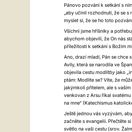
Pánovo pozvání k setkání s ním 
„aby učinil rozhodnutí, že se 
myslet si, že se ho toto pozvání
Všichni jsme hříšníky a potřebu
abychom objevili, že On nás stá
příležitostí k setkání s Božím 
Ano, drazí mladí, Pán se chce s
Avily, která se narodila ve Špa
objevila cestu
modlitby
jako „in
ptám: Modlíte se? Víte, že můž
jakýmkoli přítelem, ale s vaším
venkovan z Arsu říkal svatému 
na mne“ (Katechismus katolické
Ještě jednou vás vyzývám, aby
začněte s evangelii. Přečtěte 
světlo na vaši cestu (srov. Žalm