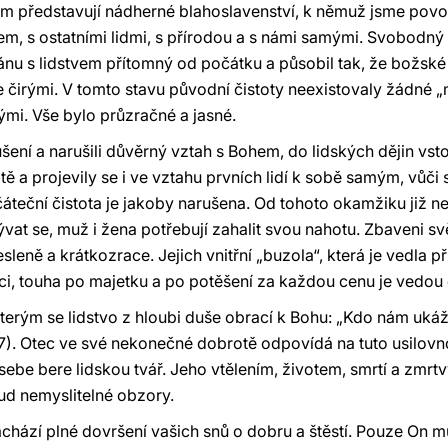
ám představují nádherné blahoslavenství, k němuž jsme povol
, s ostatními lidmi, s přírodou a s námi samými. Svobodný př
ánu s lidstvem přítomný od počátku a působil tak, že božsk
je čirými. V tomto stavu původní čistoty neexistovaly žádné „
ými. Vše bylo průzračné a jasné.
ní a narušili důvěrný vztah s Bohem, do lidských dějin vstou
ě a projevily se i ve vztahu prvních lidí k sobě samým, vůči
čáteční čistota je jakoby narušena. Od tohoto okamžiku již 
at se, muž i žena potřebují zahalit svou nahotu. Zbaveni svě
sleně a krátkozrace. Jejich vnitřní „buzola“, která je vedla při
oci, touha po majetku a po potěšení za každou cenu je vedou d
terým se lidstvo z hloubi duše obrací k Bohu: „Kdo nám uk
7). Otec ve své nekonečné dobrotě odpovídá na tuto usilovno
sebe bere lidskou tvář. Jeho vtělením, životem, smrtí a zmr
ud nemyslitelné obzory.
nachází plné dovršení vašich snů o dobru a štěstí. Pouze On 