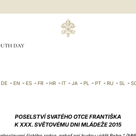
UTH DAY
-
DE
-
EN
-
ES
-
FR
-
HR
-
IT
-
JA
-
PL
-
PT
-
RU
-
SL
-
S
POSELSTVÍ SVATÉHO OTCE FRANTIŠKA
K XXX. SVĚTOVÉMU DNI MLÁDEŽE 2015
lahoslavení čistého srdce, neboť oni budou vidět Boha.“ (Mt5