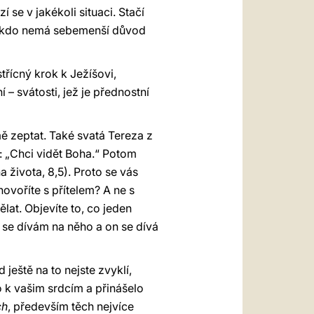
se v jakékoli situaci. Stačí
. Nikdo nemá sebemenší důvod
třícný krok k Ježíšovi,
– svátosti, jež je přednostní
mě zeptat. Také svatá Tereza z
m: „Chci vidět Boha.“ Potom
a života, 8,5). Proto se vás
ovoříte s přítelem? A ne s
lat. Objevíte to, co jeden
 se dívám na něho a on se dívá
d ještě na to nejste zvyklí,
o k vašim srdcím a přinášelo
ch
, především těch nejvíce