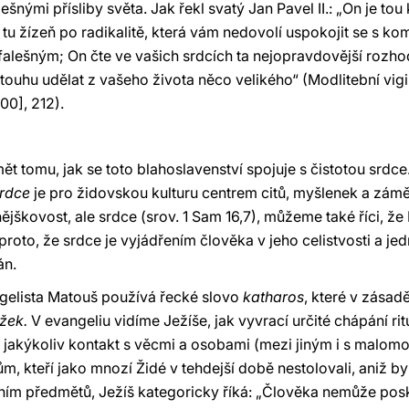
nými přísliby světa. Jak řekl svatý Jan Pavel II.: „On je tou 
 tu žízeň po radikalitě, která vám nedovolí uspokojit se s k
t falešným; On čte ve vašich srdcích ta nejopravdovější rozhod
 touhu udělat z vašeho života něco velikého“ (Modlitební vigil
00], 212).
 tomu, jak se toto blahoslavenství spojuje s čistotou srdc
Srdce
je pro židovskou kulturu centrem citů, myšlenek a záměr
nějškovost, ale srdce (srov. 1 Sam 16,7), můžeme také říci, 
oto, že srdce je vyjádřením člověka v jeho celistvosti a jedn
án.
ngelista Matouš používá řecké slovo
katharos
, které v zása
ožek.
V evangeliu vidíme Ježíše, jak vyvrací určité chápání ritu
 jakýkoliv kontakt s věcmi a osobami (mezi jiným i s malomoc
, kteří jako mnozí Židé v tehdejší době nestolovali, aniž by s
ím předmětů, Ježíš kategoricky říká: „Člověka nemůže poskv