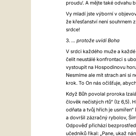
proudu‘. A mějte také odvahu bý
Vy mladí jste výborní v objevo
že křesťanství není souhrnem z
srdce!
3.
… protože uvidí Boha
V srdci každého muže a každé 
čelit neustálé konfrontaci s ub
vystoupit na Hospodinovu horu,
Nesmíme ale mít strach ani si n
krok. To On nás očišťuje, abyc
Když Bůh povolal proroka Izaiá
člověk nečistých rtů“ (Iz 6,5). 
odňata a tvůj hřích je usmířen
a dovršil zázračný rybolov, Šim
Odpověď přichází bezprostředně
učedníků říkal: „Pane, ukaž ná