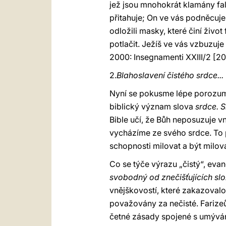
jež jsou mnohokrát klamány faleš
přitahuje; On ve vás podněcuje
odložili masky, které činí živo
potlačit. Ježíš ve vás vzbuzuje
2000: Insegnamenti XXIII/2 [20
2.
Blahoslavení čistého srdce...
Nyní se pokusme lépe porozumět
biblický význam slova
srdce. 
Bible učí, že Bůh neposuzuje v
vycházíme ze svého srdce. To pr
schopnosti milovat a být milov
Co se týče výrazu „čistý“, eva
svobodný od znečišťujících sl
vnějškovostí, které zakazovalo
považovány za nečisté. Farizeům
četné zásady spojené s umýván