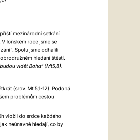
العربيّة
中文
LATINE
příští mezinárodní setkání
í. V loňském roce jsme se
zání“. Spolu jsme odhalili
obrodružném hledání štěstí.
 budou vidět Boha“ (Mt5,8).
krát (srov. Mt 5,1-12). Podobá
y všem problémům cestou
Bůh vložil do srdce každého
 jak neúnavně hledají, co by