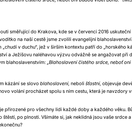
uti směřující do Krakova, kde se v červenci 2016 uskuteční 
dítko na naší cestě jsme zvolili evangelijní blahoslavenstv
„chudí v duchu“, jež v širším kontextu patří do „horského ká
tví a Ježíšovu naléhavou výzvu odvážně se angažovat při d
ým blahoslavenstvím:
„Blahoslavení čistého srdce, neboť oni
ém kázání se slovo
blahoslavení,
neboli
šťastní,
objevuje devět
novo volání procházet spolu s ním cestu, která je navzdor
tí je přirozené pro všechny lidi každé doby a každého věku. 
těstí, po plnosti. Všímáte si, jak neklidná jsou vaše srdce a
nekonečnu?