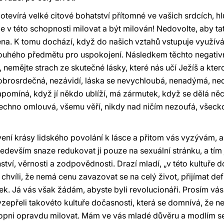
otevírá velké citové bohatství přítomné ve vašich srdcích, 
y je v této schopnosti milovat a být milován! Nedovolte, aby 
na. K tomu dochází, když do našich vztahů vstupuje využíván
pouhého předmětu pro uspokojení. Následkem těchto negativ
 nemějte strach ze skutečné lásky, které nás učí Ježíš a kter
obrosrdečná, nezávidí, láska se nevy­chloubá, nenadýmá, nedě
zapomíná, když jí někdo ublíží, má zármutek, když se dělá ně
všechno omlouvá, všemu věří, nikdy nad ničím nezoufá, všeck
ní krásy lidského povolání k lásce a přitom vás vyzývám, a
edevším snaze redukovat ji pouze na sexuální stránku, a tím 
nství, věrnosti a zodpovědnosti. Drazí mladí, „v této kultuře
tuto chvíli, že nemá cenu zavazovat se na celý život, přijímat de
řek. Já vás však žádám, abyste byli revolucionáři. Prosím vás,
zepřeli takovéto kultuře dočasnosti, která se domnívá, že n
opni opravdu milovat. Mám ve vás mladé důvěru a modlím se z