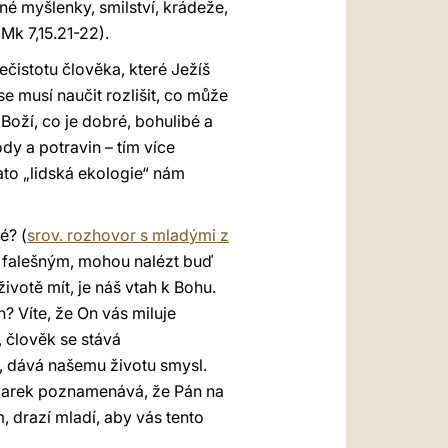
tné myšlenky, smilství, krádeže,
(Mk 7,15.21-22).
ečistotu člověka, které Ježíš
se musí naučit rozlišit, co může
 Boží, co je dobré, bohulibé a
dy a potravin – tím více
Tato „lidská ekologie“ nám
é? (
srov. rozhovor s mladými z
 falešným, mohou nalézt buď
votě mít, je náš vtah k Bohu.
? Víte, že On vás miluje
 člověk se stává
 dává našemu životu smysl.
 Marek poznamenává, že Pán na
m, drazí mladí, aby vás tento