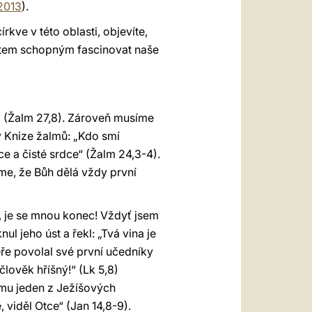
2013
).
kve v této oblasti, objevíte,
ektem schopným fascinovat naše
“ (Žalm 27,8). Zároveň musíme
 v Knize žalmů: „Kdo smí
e a čisté srdce“ (Žalm 24,3-4).
íme, že Bůh dělá vždy první
ě, je se mnou konec! Vždyť jsem
ul jeho úst a řekl: „Tvá vina je
eře povolal své první učedníky
lověk hříšný!“ (Lk 5,8)
 mu jeden z Ježíšových
, viděl Otce“ (Jan
14,8-9).