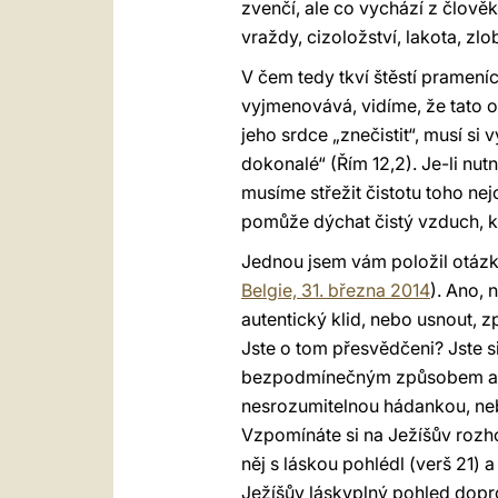
zvenčí, ale co vychází z člověka
vraždy, cizoložství, lakota, zl
V čem tedy tkví štěstí prameníc
vyjmenovává, vidíme, že tato o
jeho srdce „znečistit“, musí si 
dokonalé“ (Řím 12,2). Je-li nut
musíme střežit čistotu toho ne
pomůže dýchat čistý vzduch, kte
Jednou jsem vám položil otázk
Belgie, 31. března 2014
). Ano,
autentický klid, nebo usnout, 
Jste o tom přesvědčeni? Jste s
bezpodmínečným způsobem a při
nesrozumitelnou hádankou, ne
Vzpomínáte si na Ježíšův rozh
něj s láskou pohlédl (verš 21) a
Ježíšův láskyplný pohled dopro