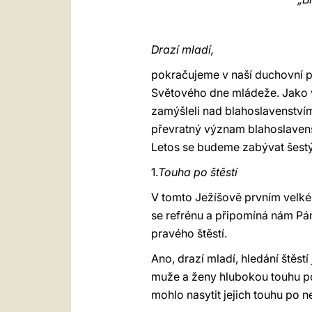
Drazí mladí,
pokračujeme v naší duchovní po
Světového dne mládeže. Jako vo
zamýšleli nad blahoslavenstvím 
převratný význam blahoslavens
Letos se budeme zabývat šest
1.
Touha po štěstí
V tomto Ježíšově prvním velk
se refrénu a připomíná nám Pá
pravého štěstí.
Ano, drazí mladí, hledání štěs
muže a ženy hlubokou touhu po š
mohlo nasytit jejich touhu po 