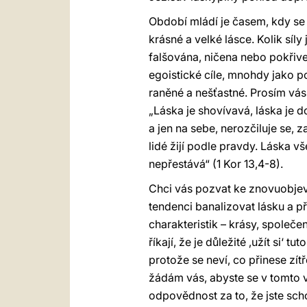
Období mládí je časem, kdy se 
krásné a velké lásce. Kolik síl
falšována, ničena nebo pokřive
egoistické cíle, mnohdy jako 
raněné a nešťastné. Prosím vás,
„Láska je shovívavá, láska je d
a jen na sebe, nerozčiluje se, 
lidé žijí podle pravdy. Láska 
nepřestává“ (1 Kor 13,4-8).
Chci vás pozvat ke znovuobjeve
tendenci banalizovat lásku a př
charakteristik – krásy, společe
říkají, že je důležité ‚užít si‘ 
protože se neví, co přinese zít
žádám vás, abyste se v tomto v
odpovědnost za to, že jste sch