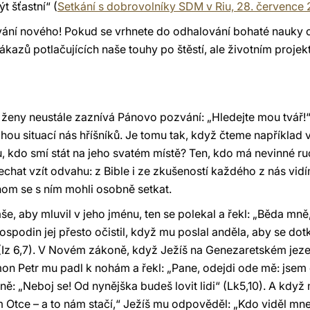
t šťastní“ (
Setkání s dobrovolníky SDM v Riu, 28. července 
vání nového! Pokud se vrhnete do odhalování bohaté nauky cír
ákazů potlačujících naše touhy po štěstí, ale životním proj
ženy neustále zaznívá Pánovo pozvání: „Hledejte mou tvář!
ohou situací nás hříšníků. Je tomu tak, když čteme například
 kdo smí stát na jeho svatém místě? Ten, kdo má nevinné ruc
echat vzít odvahu: z Bible i ze zkušeností každého z nás vid
hom se s ním mohli osobně setkat.
še, aby mluvil v jeho jménu, ten se polekal a řekl: „Běda mn
Hospodin jej přesto očistil, když mu poslal anděla, aby se dotkn
“ (Iz 6,7). V Novém zákoně, když Ježíš na Genezaretském jez
on Petr mu padl k nohám a řekl: „Pane, odejdi ode mě: jsem č
: „Neboj se! Od nynějška budeš lovit lidi“ (Lk5,10). A když
m Otce – a to nám stačí,“ Ježíš mu odpověděl: „Kdo viděl mne