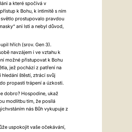
áni a které spočívá v
ístup k Bohu, k intimitě s ním
é světlo prostupovalo pravdou
masky“ ani lsti a nebyl důvod,
pil hřích (srov. Gen 3).
 sobě navzájem i ve vztahu k
není možné přistupovat k Bohu
tla, jež pochází z patření na
 hledání štěstí, ztrácí svůj
o propasti trápení a úzkosti.
áže dobro? Hospodine, ukaž
u modlitbu tím, že posílá
tvýchvstáním nás Bůh vykupuje z
může uspokojit vaše očekávání,