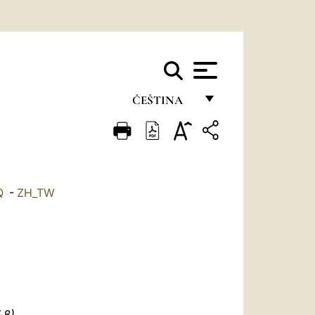
ČEŠTINA
FRANÇAIS
ENGLISH
ITALIANO
Q
-
ZH_TW
PORTUGUÊS
ESPAÑOL
DEUTSCH
POLSKI
,8)