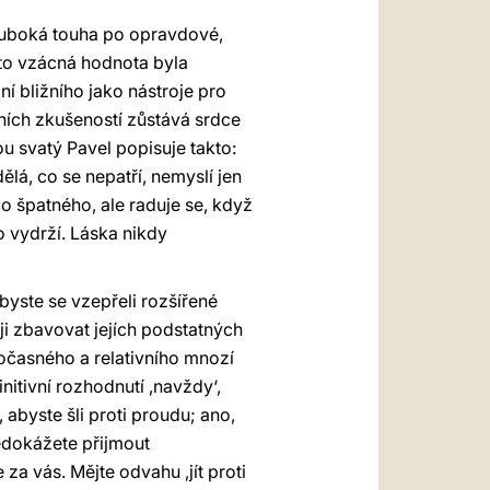
hluboká touha po opravdové,
tato vzácná hodnota byla
í bližního jako nástroje pro
ních zkušeností zůstává srdce
ou svatý Pavel popisuje takto:
lá, co se nepatří, nemyslí jen
co špatného, ale raduje se, když
o vydrží. Láska nikdy
byste se vzepřeli rozšířené
ji zbavovat jejích podstatných
 dočasného a relativního mnozí
finitivní rozhodnutí ‚navždy‘,
 abyste šli proti proudu; ano,
edokážete přijmout
a vás. Mějte odvahu ‚jít proti