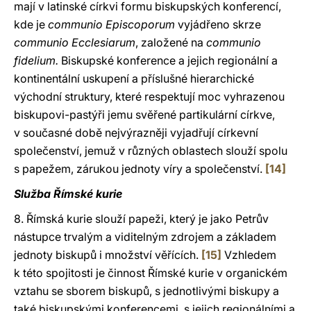
mají v latinské církvi formu biskupských konferencí,
kde je
communio Episcoporum
vyjádřeno skrze
communio Ecclesiarum
, založené na
communio
fidelium.
Biskupské konference a jejich regionální a
kontinentální uskupení a příslušné hierarchické
východní struktury, které respektují moc vyhrazenou
biskupovi-pastýři jemu svěřené partikulární církve,
v současné době nejvýrazněji vyjadřují církevní
společenství, jemuž v různých oblastech slouží spolu
s papežem, zárukou jednoty víry a společenství.
[14]
Služba Římské kurie
8. Římská kurie slouží papeži, který je jako Petrův
nástupce trvalým a viditelným zdrojem a základem
jednoty biskupů i množství věřících.
[15]
Vzhledem
k této spojitosti je činnost Římské kurie v organickém
vztahu se sborem biskupů, s jednotlivými biskupy a
také biskupskými konferencemi, s jejich regionálními a