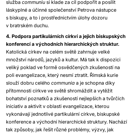
služba
communiu
si klade za cíl podpořit a posílit
láskyplné a účinné společenství Petrova nástupce
s biskupy, a to i prostřednictvím úlohy dozoru
v bratrském duchu.
4. Podpora partikulárních církví a jejich biskupských
konferencí a východních hierarchických struktur.
Katolická církev na celém světě zahrnuje velké
množství národů, jazyků a kultur. Má tak k dispozici
veliký poklad ve formě osvědčených zkušeností na
poli evangelizace, který nesmí ztratit. Římská kurie
slouží dobru celého
communia
a je schopna díky
přítomnosti církve ve světě shromáždit a vytěžit
bohatství poznatků a zkušeností nejlepších a tvůrčích
iniciativ a aktivit v oblasti evangelizace, kterou
vykonávají jednotlivé partikulární církve, biskupské
konference a východní hierarchické struktury. Nachází
tak způsoby, jak řešit různé problémy, výzvy, jak