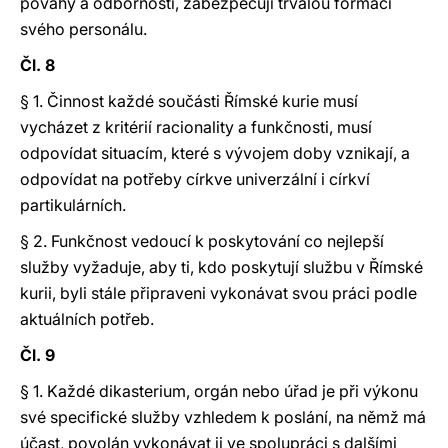
povahy a odbornosti, zabezpečují trvalou formaci
svého personálu.
Čl. 8
§ 1.
Činnost každé součásti Římské kurie musí
vycházet z kritérií racionality a funkčnosti, musí
odpovídat situacím, které s vývojem doby vznikají, a
odpovídat na potřeby církve univerzální i církví
partikulárních.
§ 2. Funkčnost vedoucí k poskytování co nejlepší
služby vyžaduje, aby ti, kdo poskytují službu v Římské
kurii, byli stále připraveni vykonávat svou práci podle
aktuálních potřeb.
Čl. 9
§ 1. Každé dikasterium, orgán nebo úřad je při výkonu
své specifické služby vzhledem k poslání, na němž má
účast, povolán vykonávat ji ve spolupráci s dalšími