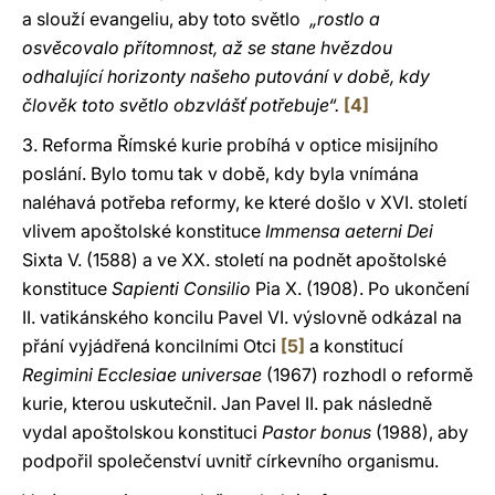
a slouží evangeliu, aby toto světlo
„rostlo a
osvěcovalo přítomnost, až se stane hvězdou
odhalující horizonty našeho putování v době, kdy
člověk toto světlo obzvlášť potřebuje“.
[4]
3. Reforma Římské kurie probíhá v optice misijního
poslání. Bylo tomu tak v době, kdy byla vnímána
naléhavá potřeba reformy, ke které došlo v XVI. století
vlivem apoštolské konstituce
Immensa aeterni Dei
Sixta V. (1588) a ve XX. století na podnět apoštolské
konstituce
Sapienti Consilio
Pia X. (1908). Po ukončení
II. vatikánského koncilu Pavel VI. výslovně odkázal na
přání vyjádřená koncilními Otci
[5]
a konstitucí
Regimini Ecclesiae universae
(1967) rozhodl o reformě
kurie, kterou uskutečnil. Jan Pavel II. pak následně
vydal apoštolskou konstituci
Pastor bonus
(1988), aby
podpořil společenství uvnitř církevního organismu.