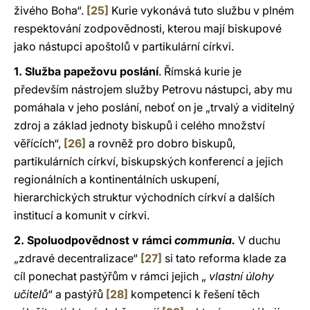
živého Boha“.
[25]
Kurie vykonává tuto službu v plném
respektování zodpovědnosti, kterou mají biskupové
jako nástupci apoštolů v partikulární církvi.
1. Služba papežovu poslání
. Římská kurie je
především nástrojem služby Petrovu nástupci, aby mu
pomáhala v jeho poslání, neboť on je „trvalý a viditelný
zdroj a základ jednoty biskupů i celého množství
věřících“,
[26]
a rovněž pro dobro biskupů,
partikulárních církví, biskupských konferencí a jejich
regionálních a kontinentálních uskupení,
hierarchických struktur východních církví a dalších
institucí a komunit v církvi.
2. Spoluodpovědnost v rámci
communia.
V duchu
„zdravé decentralizace“
[27]
si tato reforma klade za
cíl ponechat pastýřům v rámci jejich „
vlastní úlohy
učitelů
“ a pastýřů
[28]
kompetenci k řešení těch