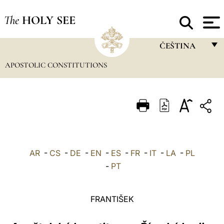
The
HOLY SEE
ČEŠTINA
APOSTOLIC CONSTITUTIONS
FRANÇAIS
ENGLISH
ITALIANO
PORTUGUÊS
ESPAÑOL
AR
-
CS
-
DE
-
EN
-
ES
-
FR
-
IT
-
LA
-
PL
DEUTSCH
-
PT
POLSKI
FRANTIŠEK
العربيّة
中文