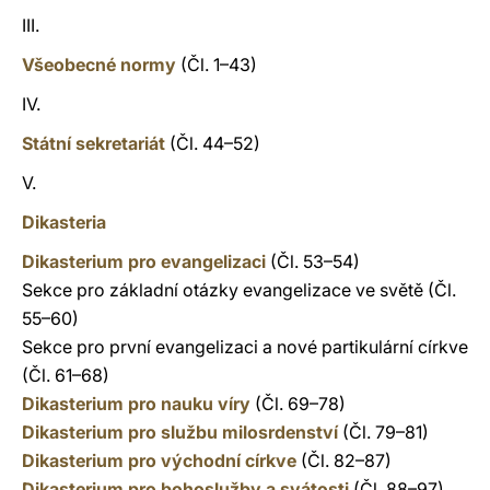
III.
Všeobecné normy
(Čl. 1–43)
IV.
Státní sekretariát
(Čl. 44–52)
V.
Dikasteria
Dikasterium pro evangelizaci
(Čl. 53–54)
Sekce pro základní otázky evangelizace ve světě (Čl.
55–60)
Sekce pro první evangelizaci a nové partikulární církve
(Čl. 61–68)
Dikasterium pro nauku víry
(Čl. 69–78)
Dikasterium pro službu milosrdenství
(Čl. 79–81)
Dikasterium pro východní církve
(Čl. 82–87)
Dikasterium pro bohoslužby a svátosti
(Čl. 88–97)