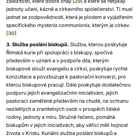
záležitostí, které dobře znají
[29]
a které se netýkají
jednoty učení, kázně a církevního společenství. Ti musí
jednat se zodpovědností, která je plodem a vyjádřením
specifického
mysteria communionis,
kterým je církev.
[30]
3. Služba poslání biskupů.
Služba, kterou poskytuje
Římská kurie při spolupráci s biskupy, spočívá
především v uznání a v podpoře díla, kterým
biskupové slouží evangeliu a církvi, poskytuje rychlé
konzultace a povzbuzuje k pastorační konverzi, pro
kterou biskupové pracují. Dále poskytuje dostatečnou
podporu jejich evangelizačním iniciativám, jejich
pastoraci zaměřené především na chudé, na ochranu
nezletilých a zranitelných osob v prospěch lidské
rodiny, jednoty a míru. Stručně řečeno, pomáhá
biskupům v jejich iniciativách, aby věřící měli hojnost
života v Kristu. Kuriální služba poslání biskupů a