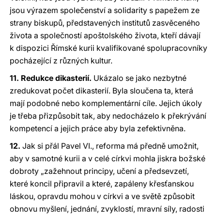
jsou výrazem společenství a solidarity s papežem ze
strany biskupů, představených institutů zasvěceného
života a společností apoštolského života, kteří dávají
k dispozici Římské kurii kvalifikované spolupracovníky
pocházející z různých kultur.
11. Redukce dikasterií.
Ukázalo se jako nezbytné
zredukovat počet dikasterií. Byla sloučena ta, která
mají podobné nebo komplementární cíle. Jejich úkoly
je třeba přizpůsobit tak, aby nedocházelo k překrývání
kompetencí a jejich práce aby byla zefektivněna.
12.
Jak si přál Pavel VI., reforma má předně umožnit,
aby v samotné kurii a v celé církvi mohla jiskra božské
dobroty „zažehnout principy, učení a předsevzetí,
které koncil připravil a které, zapáleny křesťanskou
láskou, opravdu mohou v církvi a ve světě způsobit
obnovu myšlení, jednání, zvyklostí, mravní síly, radosti