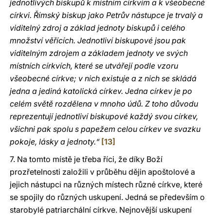
jednotlivých biskupů k místním církvím a k všeobecné
církvi. Římský biskup jako Petrův nástupce je trvalý a
viditelný zdroj a základ jednoty biskupů i celého
množství věřících. Jednotliví biskupové jsou pak
viditelným zdrojem a základem jednoty ve svých
místních církvích, které se utvářejí podle vzoru
všeobecné církve; v nich existuje a z nich se skládá
jedna a jediná katolická církev. Jedna církev je po
celém světě rozdělena v mnoho údů. Z toho důvodu
reprezentují jednotliví biskupové každý svou církev,
všichni pak spolu s papežem celou církev ve svazku
pokoje, lásky a jednoty.“
[13]
7. Na tomto místě je třeba říci, že díky Boží
prozřetelnosti založili v průběhu dějin apoštolové a
jejich nástupci na různých místech různé církve, které
se spojily do různých uskupení. Jedná se především o
starobylé patriarchální církve. Nejnovější uskupení