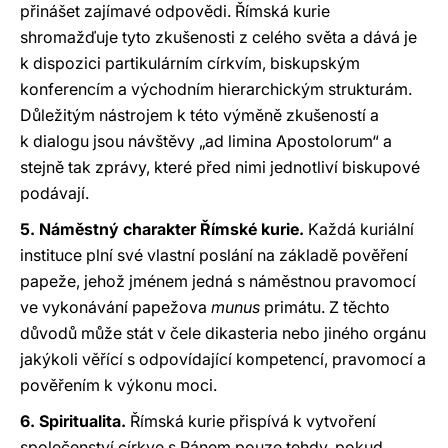
přinášet zajímavé odpovědi. Římská kurie
shromažďuje tyto zkušenosti z celého světa a dává je
k dispozici partikulárním církvím, biskupským
konferencím a východním hierarchickým strukturám.
Důležitým nástrojem k této výměně zkušeností a
k dialogu jsou návštěvy „ad limina Apostolorum“ a
stejně tak zprávy, které před nimi jednotliví biskupové
podávají.
5. Náměstný charakter Římské kurie.
Každá kuriální
instituce plní své vlastní poslání na základě pověření
papeže, jehož jménem jedná s náměstnou pravomocí
ve vykonávání papežova
munus
primátu. Z těchto
důvodů může stát v čele dikasteria nebo jiného orgánu
jakýkoli věřící s odpovídající kompetencí, pravomocí a
pověřením k výkonu moci.
6. Spiritualita.
Římská kurie přispívá k vytvoření
společenství církve s Pánem pouze tehdy, pokud