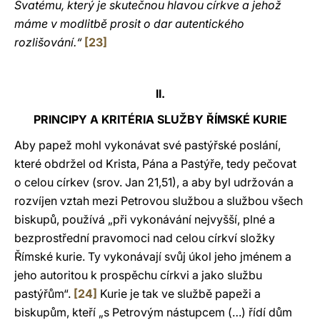
Svatému, který je skutečnou hlavou církve a jehož
máme v modlitbě prosit o dar autentického
rozlišování.“
[23]
II.
PRINCIPY A KRITÉRIA SLUŽBY ŘÍMSKÉ KURIE
Aby papež mohl vykonávat své pastýřské poslání,
které obdržel od Krista, Pána a Pastýře, tedy pečovat
o celou církev (srov. Jan 21,51), a aby byl udržován a
rozvíjen vztah mezi Petrovou službou a službou všech
biskupů, používá „při vykonávání nejvyšší, plné a
bezprostřední pravomoci nad celou církví složky
Římské kurie. Ty vykonávají svůj úkol jeho jménem a
jeho autoritou k prospěchu církvi a jako službu
pastýřům“.
[24]
Kurie je tak ve službě papeži a
biskupům, kteří „s Petrovým nástupcem (…) řídí dům