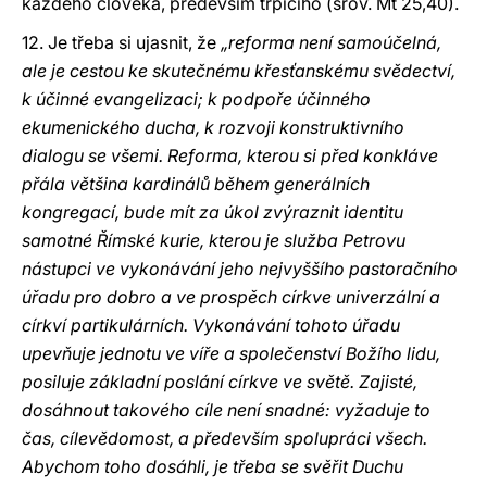
každého člověka, především trpícího (srov. Mt 25,40).
12. Je třeba si ujasnit, že
„reforma není samoúčelná,
ale je cestou ke skutečnému křesťanskému svědectví,
k účinné evangelizaci; k podpoře účinného
ekumenického ducha, k rozvoji konstruktivního
dialogu se všemi. Reforma, kterou si před konkláve
přála většina kardinálů během generálních
kongregací, bude mít za úkol zvýraznit identitu
samotné Římské kurie, kterou je služba Petrovu
nástupci ve vykonávání jeho nejvyššího pastoračního
úřadu pro dobro a ve prospěch církve univerzální a
církví partikulárních. Vykonávání tohoto úřadu
upevňuje jednotu ve víře a společenství Božího lidu,
posiluje základní poslání církve ve světě. Zajisté,
dosáhnout takového cíle není snadné: vyžaduje to
čas, cílevědomost, a především spolupráci všech.
Abychom toho dosáhli, je třeba se svěřit Duchu