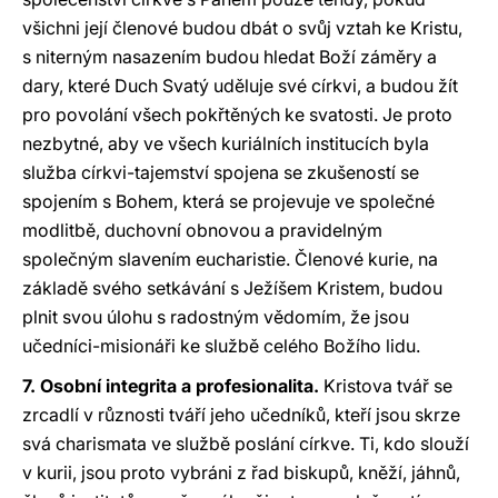
všichni její členové budou dbát o svůj vztah ke Kristu,
s niterným nasazením budou hledat Boží záměry a
dary, které Duch Svatý uděluje své církvi, a budou žít
pro povolání všech pokřtěných ke svatosti. Je proto
nezbytné, aby ve všech kuriálních institucích byla
služba církvi-tajemství spojena se zkušeností se
spojením s Bohem, která se projevuje ve společné
modlitbě, duchovní obnovou a pravidelným
společným slavením eucharistie. Členové kurie, na
základě svého setkávání s Ježíšem Kristem, budou
plnit svou úlohu s radostným vědomím, že jsou
učedníci-misionáři ke službě celého Božího lidu.
7. Osobní integrita a profesionalita.
Kristova tvář se
zrcadlí v různosti tváří jeho učedníků, kteří jsou skrze
svá charismata ve službě poslání církve. Ti, kdo slouží
v kurii, jsou proto vybráni z řad biskupů, kněží, jáhnů,