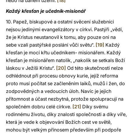
nebo na daném území.
[18]
Každý křesťan je učedník-misionář
10. Papež, biskupové a ostatní svěcení služebníci
nejsou jedinými evangelizátory v církvi. Pastýři „vědí,
že je Kristus neustanovil k tomu, aby pouze oni na
sebe vzali pastýřské poslání vůči světu“.
[19]
Každý
křesťan je mocí křtu učedníkem- misionářem. Každý
křesťan je misionářem natolik, „nakolik se setkals Boží
láskou v Ježíši Kristu“.
[20]
Od této skutečnosti nelze
odhlédnout při procesu obnovy kurie, jejíž reforma
proto musí počítat se začleněním laiků, mužů i žen, do
zodpovědných a vedoucích úloh. Navíc je jejich
přítomnost a účast nezbytná, protože spolupracují na
společném dobru celé církve.
[21]
Díky svému
rodinnému životu, díky znalosti společnosti a díky víře,
která je vede k objevování Božích cest ve světě,
mohou být velkým přínosem především při podpoře