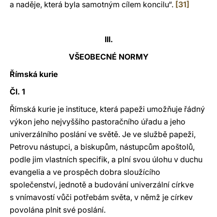
a naděje, která byla samotným cílem koncilu“.
[31]
III.
VŠEOBECNÉ NORMY
Římská kurie
Čl. 1
Římská kurie je instituce, která papeži umožňuje řádný
výkon jeho nejvyššího pastoračního úřadu a jeho
univerzálního poslání ve světě. Je ve službě papeži,
Petrovu nástupci, a biskupům, nástupcům apoštolů,
podle jim vlastních specifik, a plní svou úlohu v duchu
evangelia a ve prospěch dobra sloužícího
společenství, jednotě a budování univerzální církve
s vnímavostí vůči potřebám světa, v němž je církev
povolána plnit své poslání.