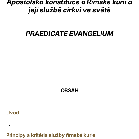
Apoštolská konstituce o Římské kurii a
její službě církvi ve světě
LATINE
PRAEDICATE EVANGELIUM
OBSAH
I.
Úvod
II.
Principy a kritéria služby římské kurie