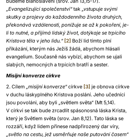
budeme blahoslavení (srov. Jan 13,15-17).
„Evangelizující společenství“
tak
„vstupuje svými
skutky a projevy do každodenního života druhých,
překonává vzdálenosti, ponižuje se až k pokoření, je-
li to nutné, a přijímá lidský život, dotýkaje se trpícího
Kristova těla v jeho lidu.“
[2]
Boží lid tímto plní
přikázání, kterým nás Ježíš žádá, abychom hlásali
evangelium. Současně nás vybízí, abychom se ujali
slabých, nemocných a trpících bratří a sester.
Misijní konverze církve
2. Cílem
„misijní konverze“
církve
[3]
je obnova církve
v duchu láskyplného Kristova poslání. Jeho učedníci
jsou povoláni, aby byli „světlem světa“ (Mt 5,14).
V církvi se tak bude zrcadlit spásonosná láska Krista,
který je Světlem světa (srov. Jan 8,12). Tato láska se
rozzáří, když lidem přinese nadpřirozený dar víry,
„světlo na cestu, jež usměrňuje naše putování časem“