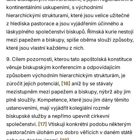
kontinentálními uskupeními, s východními
hierarchickými strukturami, které jsou velice užitečné
z hlediska pastorace a jsou vyjádřením účinného a
láskyplného společenství biskupů. Římská kurie nestojí
mezi papežem a biskupy, spíše oběma slouží způsoby,
které jsou vlastní každému z nich.
9. Cílem pozornosti, kterou tato apoštolská konstituce
věnuje biskupským konferencím a odpovídajícím
způsobem východním hierarchickým strukturám, je
zúročit jejich potenciál,
[16]
aniž by se stávaly
mezistupněm mezi papežem a biskupy, nýbrž aby jim
plně sloužily. Kompetence, které jsou jim dány těmito
ustanoveními, mají vyjádřit kolegiální rozměr
biskupské služby a nepřímo upevnit církevní
společenství.
[17]
Vtiskují konkrétní podobu některým
pastoračním úlohám pro dobro věřících v daném státě