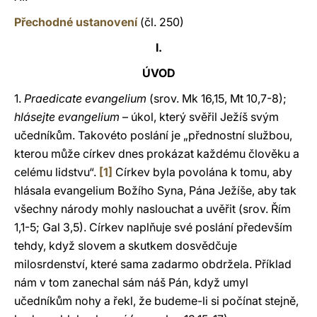
Přechodné ustanovení
(čl. 250)
I.
ÚVOD
1.
Praedicate evangelium
(srov. Mk 16,15, Mt 10,7-8);
hlásejte evangelium
– úkol, který svěřil Ježíš svým
učedníkům. Takovéto poslání je „přednostní službou,
kterou může církev dnes prokázat každému člověku a
celému lidstvu“.
[1]
Církev byla povolána k tomu, aby
hlásala evangelium Božího Syna, Pána Ježíše, aby tak
všechny národy mohly naslouchat a uvěřit (srov. Řím
1,1-5; Gal 3,5). Církev naplňuje své poslání především
tehdy, když slovem a skutkem dosvědčuje
milosrdenství, které sama zadarmo obdržela. Příklad
nám v tom zanechal sám náš Pán, když umyl
učedníkům nohy a řekl, že budeme-li si počínat stejně,