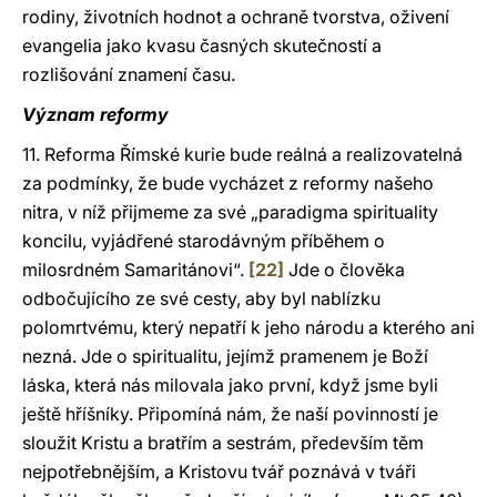
rodiny, životních hodnot a ochraně tvorstva, oživení
evangelia jako kvasu časných skutečností a
rozlišování znamení času.
Význam reformy
11. Reforma Římské kurie bude reálná a realizovatelná
za podmínky, že bude vycházet z reformy našeho
nitra, v níž přijmeme za své „paradigma spirituality
koncilu, vyjádřené starodávným příběhem o
milosrdném Samaritánovi“.
[22]
Jde o člověka
odbočujícího ze své cesty, aby byl nablízku
polomrtvému, který nepatří k jeho národu a kterého ani
nezná. Jde o spiritualitu, jejímž pramenem je Boží
láska, která nás milovala jako první, když jsme byli
ještě hříšníky. Připomíná nám, že naší povinností je
sloužit Kristu a bratřím a sestrám, především těm
nejpotřebnějším, a Kristovu tvář poznává v tváři