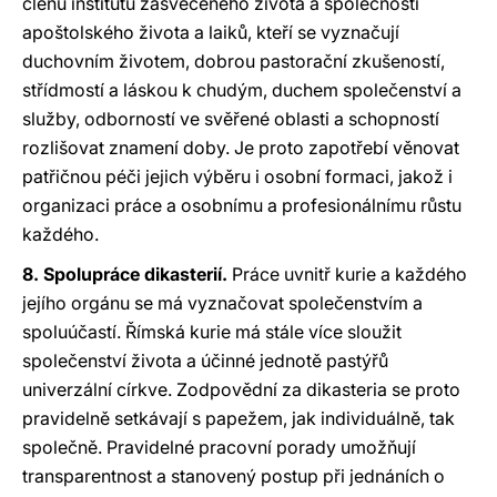
členů institutů zasvěceného života a společností
apoštolského života a laiků, kteří se vyznačují
duchovním životem, dobrou pastorační zkušeností,
střídmostí a láskou k chudým, duchem společenství a
služby, odborností ve svěřené oblasti a schopností
rozlišovat znamení doby. Je proto zapotřebí věnovat
patřičnou péči jejich výběru i osobní formaci, jakož i
organizaci práce a osobnímu a profesionálnímu růstu
každého.
8. Spolupráce dikasterií.
Práce uvnitř kurie a každého
jejího orgánu se má vyznačovat společenstvím a
spoluúčastí. Římská kurie má stále více sloužit
společenství života a účinné jednotě pastýřů
univerzální církve. Zodpovědní za dikasteria se proto
pravidelně setkávají s papežem, jak individuálně, tak
společně. Pravidelné pracovní porady umožňují
transparentnost a stanovený postup při jednáních o