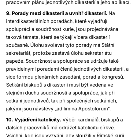
pracovním plánu jednotlivých dikasterií a jeho aplikací.
9. Porady mezi dikasterii a uvnitř dikasterií.
Na
interdikasteriálních poradách, které vyjadřují
spolupráci a soudržnost kurie, jsou projednávána
taková témata, která se týkají vícera dikasterií
současně. Úlohu svolávat tyto porady má Státní
sekretariát, protože zastává úlohu sekretariátu
papeže. Soudržnost a spolupráce se udržuje také
pravidelnými poradami členů jednotlivých dikasterií, a
sice formou plenárních zasedání, porad a kongresů.
Setkání biskupů s dikasterii musí být vedena ve
stejném duchu soudržnosti a spolupráce, jak při
setkání jednotlivců, tak při společných setkáních,
jakými jsou návštěvy „ad limina Apostolorum“.
10. Vyjádření katolicity.
Výběr kardinálů, biskupů a
dalších pracovníků má odrážet katolicitu církve.
Všichni, kdo jsou vyzváni, aby sloužili v Římské kurii,