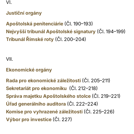
VI.
Justiční orgány
Apoštolská penitenciárie
(Čl. 190–193)
Nejvyšší tribunál Apoštolské signatury
(Čl. 194–199)
Tribunál Římské roty
(Čl. 200–204)
VII.
Ekonomické orgány
Rada pro ekonomické záležitosti
(Čl. 205–211)
Sekretariát pro ekonomiku
(Čl. 212–218)
Správa majetku Apoštolského stolce
(Čl. 219–221)
Úřad generálního auditora
(Čl. 222–224)
Komise pro vyhrazené záležitosti
(Čl. 225–226)
Výbor pro investice
(Čl. 227)