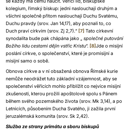
se každý má čemu naučit. Věřící lid, biskupské
kolegium, římský biskup: jedni naslouchají druhým a
všichni společně přitom naslouchají Duchu Svatému,
Duchu pravdy (srov. Jan 14,17), aby poznali to, co
Duch praví církvím (srov. Zj 2,7).“
[7]
Tato církevní
synodalita bude pak chápána jako „
společné putování
Božího lidu cestami dějin vstříc Kristu“.
[8]
Jde o misijní
poslání církve, o společenství, které je promisijní a
misijní samo o sobě.
Obnova církve a v ní obsažená obnova Římské kurie
nemůže neodrážet tuto základní vzájemnost, aby se
společenství věřících mohlo přiblížit co nejvíce misijní
zkušenosti, kterou prožili apoštolové spolu s Pánem
během svého pozemského života (srov. Mk 3,14), a po
Letnicích, působením Ducha Svatého, ji zažila první
jeruzalémská komunita (srov. Sk 2,42).
Služba ze strany primátu a sboru biskupů