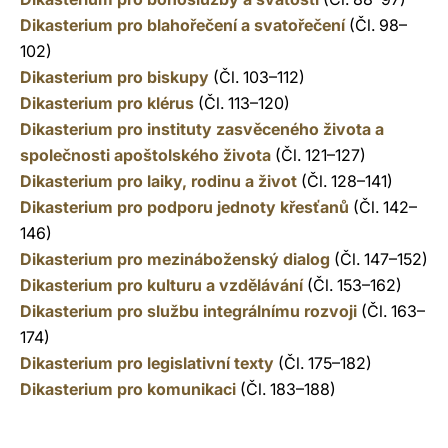
Dikasterium pro blahořečení a svatořečení
(Čl. 98–
102)
Dikasterium pro biskupy
(Čl. 103–112)
Dikasterium pro klérus
(Čl. 113–120)
Dikasterium pro instituty zasvěceného života a
společnosti apoštolského života
(Čl. 121–127)
Dikasterium pro laiky, rodinu a život
(Čl. 128–141)
Dikasterium pro podporu jednoty křesťanů
(Čl. 142–
146)
Dikasterium pro mezináboženský dialog
(Čl. 147–152)
Dikasterium pro kulturu a vzdělávání
(Čl. 153–162)
Dikasterium pro službu integrálnímu rozvoji
(Čl. 163–
174)
Dikasterium pro legislativní texty
(Čl. 175–182)
Dikasterium pro komunikaci
(Čl. 183–188)