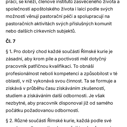
práci, se kněží, členové institutů zasvěceného života a
společností apoštolského života i laici podle svých
možností věnují pastorační péči a spolupracují na
pastoračních aktivitách svých příslušných komunit
nebo dalších církevních subjektů.
Čl. 7
§ 1
.
Pro dobrý chod každé součásti Římské kurie je
zásadní, aby krom píle a poctivosti měl dotyčný
pracovník patřičnou kvalifikaci. To obnáší
profesionálnost neboli kompetenci a způsobilost v té
oblasti, v níž vykonává svou činnost. Ta se formuje a
získává v průběhu času získáváním zkušeností,
studiem a získáváním další odbornosti. Je však
nezbytné, aby pracovník disponoval již od samého
počátku požadovanou odborností.
§ 2. Různé součásti Římské kurie, každá podle své