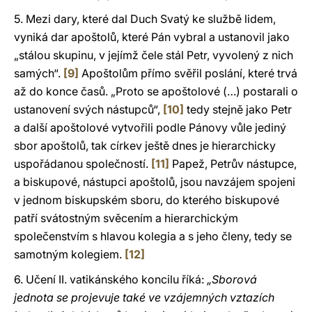
5. Mezi dary, které dal Duch Svatý ke službě lidem,
vyniká dar apoštolů, které Pán vybral a ustanovil jako
„stálou skupinu, v jejímž čele stál Petr, vyvolený z nich
samých“.
[9]
Apoštolům přímo svěřil poslání, které trvá
až do konce časů. „Proto se apoštolové (…) postarali o
ustanovení svých nástupců“,
[10]
tedy stejně jako Petr
a další apoštolové vytvořili podle Pánovy vůle jediný
sbor apoštolů, tak církev ještě dnes je hierarchicky
uspořádanou společností.
[11]
Papež, Petrův nástupce,
a biskupové, nástupci apoštolů, jsou navzájem spojeni
v jednom biskupském sboru, do kterého biskupové
patří svátostným svěcením a hierarchickým
společenstvím s hlavou kolegia a s jeho členy, tedy se
samotným kolegiem.
[12]
6. Učení II. vatikánského koncilu říká:
„Sborová
jednota se projevuje také ve vzájemných vztazích