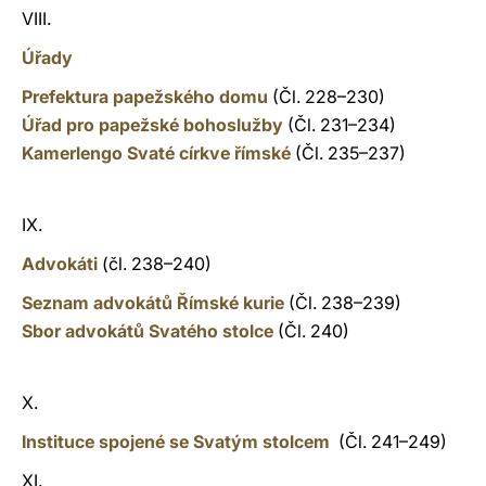
VIII.
Úřady
Prefektura papežského domu
(Čl. 228–230)
Úřad pro papežské bohoslužby
(Čl. 231–234)
Kamerlengo Svaté církve římské
(Čl. 235–237)
IX.
Advokáti
(čl. 238–240)
Seznam advokátů Římské kurie
(Čl. 238–239)
Sbor advokátů Svatého stolce
(Čl. 240)
X.
Instituce spojené se Svatým stolcem
(Čl. 241–249)
XI.