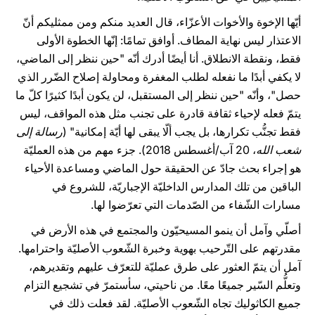
أيّها الإخوة والأخوات الأعزّاء، قال العديد منكم ومن ممثليكم أنّ
الاعتذار ليس نهاية المطاف. أوافق تمامًا: إنّها الخطوة الأولى
فقط، ونقطة الانطلاق. أنا أيضًا أدرك أنّه "حين ننظر إلى الماضي،
لا يكفي أبدًا ما نفعله لطلب المغفرة ومحاولة إصلاح الضّرر الذي
حصل"، وأنّه "حين ننظر إلى المستقبل، لن يكون أبدًا كثيرًا كلّ ما
يتمّ فعله لإحياء ثقافة قادرة على تجنب مثل هذه المواقف، ليس
فقط تجنُّب تكرارها، بل يجب ألّا يبقى لها أيّة إمكانية" (
رسالة إلى
شعب الله
، 20 آب/أغسطس 2018). جزء مهم من هذه العمليّة
هو إجراء بحث جادّ عن الحقيقة حول الماضي ومساعدة الأحياء
الباقين من تلك المدارس الداخليّة الإجباريّة، للشروع في
مسارات الشّفاء من الصّدمات التي تعرّضوا لها.
أصلّي وآمل أن ينمو المسيحيّون والمجتمع في هذه الأرض في
مقدرتهم على التّرحيب بهوية وخبرة الشّعوب الأصليّة واحترامها.
آمل أن يتمّ العثور على طرق عمليّة للتعرّف عليهم وتقديرهم،
وتعلُّم السّير جميعًا معًا. من ناحيتي، سأستمرّ في تشجيع التزام
جميع الكاثوليك تجاه الشّعوب الأصليّة. لقد فعلت ذلك في