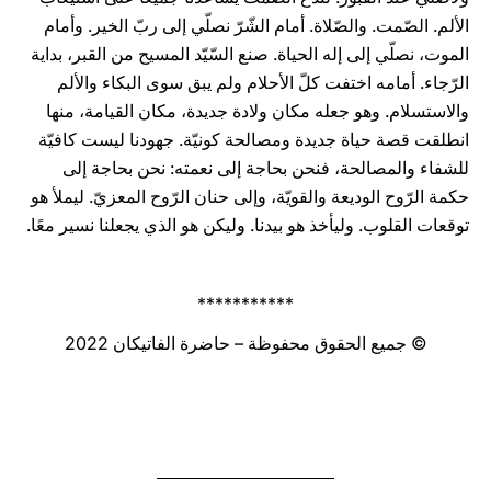
الألم. الصّمت. والصّلاة. أمام الشّرّ نصلّي إلى ربّ الخير. وأمام
الموت، نصلّي إلى إله الحياة. صنع السّيّد المسيح من القبر، بداية
الرّجاء. أمامه اختفت كلّ الأحلام ولم يبق سوى البكاء والألم
والاستسلام. وهو جعله مكان ولادة جديدة، مكان القيامة، منها
انطلقت قصة حياة جديدة ومصالحة كونيّة. جهودنا ليست كافيّة
للشفاء والمصالحة، فنحن بحاجة إلى نعمته: نحن بحاجة إلى
حكمة الرّوح الوديعة والقويّة، وإلى حنان الرّوح المعزيّ. ليملأ هو
توقعات القلوب. وليأخذ هو بيدنا. وليكن هو الذي يجعلنا نسير معًا.
***********
© جميع الحقوق محفوظة – حاضرة الفاتيكان 2022