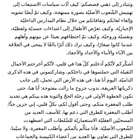
وتتبادر إلى ذهني قصصكم: كيف أدّت سياسات الاستيعاب إلى
تهميش الشّعوب الأصليّة بصورة ممنهجة، وكيف تمّ أيضًا تشويه
وإلغاء لغاتكم وثقافاتكم من خلال نظام المدارس الداخليّة
الإجباريّة، وكيف تعرّض الأطفال إلى اعتداءات جسديّة ولفظيّة،
ونفسيّة وروحيّة. وكيف تمّ اختطافهم بعيدًا عن بيوتهم وأهلهم
عندما كانوا صغارًا، وكيف ترك ذلك أثرًا بالغًا لا يمحى في العلاقة
بين الآباء والأبناء والأجداد والأحفاد.
أشكّركم لأنّكم أدخلتم كلّ هذا في قلبي، لأنّكم أخرجتم الأحمال
الثقيلة التي حملتموها في داخلكم، وشاركتموني في هذه الذكرى
الداميّة. اليوم أنا هنا، في هذه الأرض التي تحمل، إلى جانب
ذكرياتها العريقة، ندوب جروح ما زالت مفتوحة: أنا هنا، حتى
تكون الخطوة الأولى في رحلة الحجّ والتوبة هذه بينكم هي تجديد
طلب المغفرة منكم، وحتى أقول لكم، بكلّ قلبي، إني حزين جدًّا.
أطلب المغفرة للطرق التي دعم بها، للأسف، العديد من
المسحيّين العقليّة الاستعماريّة للسّلطات التي اضطهدت
الشّعوب الأصليّة. فأنا متألّم بألمكم. وأطلب المغفرة، ولا سيّما،
للطرق التي تعاون بها العديد من أعضاء الكنيسة والجماعات