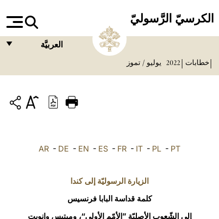
الكرسيّ الرَّسوليّ
العربيَّة
خطابات
2022
يوليو / تموز
FRANÇAIS
ENGLISH
ITALIANO
PORTUGUÊS
ESPAÑOL
AR
-
DE
-
EN
-
ES
-
FR
-
IT
-
PL
-
PT
DEUTSCH
POLSKI
الزيارة الرسوليّة إلى كندا
العربيّة
كلمة قداسة البابا فرنسيس
إلى الشّعوب الأصليّة ”الأمّم الأولى“، وميتيس وإنويت
中文