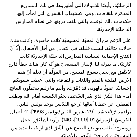
الرهبانيّة، وأيضًا للامبالاة التي أظهروها، في تلك المشاريع
المدمّرة للثقافات، وفي الاستيعاب القسري التي لجأت إليها
حكومات ذلك الوقت، والتي بلغت ذروتها في نظام المدارس
الداخليّة الإجباريّة.
على الرّغم من أنّ المحبّة المسيحيّة كانت حاضرة، وكانت هناك
حالات مثاليّة، ليست قليلة، في التفاني من أجل الأطفال، إلّا أنّ
النتائج الإجمالية لسياسة المدارس الداخليّة الإجباريّة كانت
كارثيّة. ما يقوله لنا الإيمان المسيحيّ هو أنّه كان هناك خطأٌ فادح
لا يتَّفق مع إنجيل يسوع المسيح. من المؤلّم أن نعلَم أنّ هذه
الأرض المليئة بالقيَم واللغات والثقافة، والتي أعطت شعوبكم
إحساسًا عفوِيًّا بالهوية، قد دُمِّرَت، وأنتم ما زلتم تتحملّون النتائج.
أمام هذا الشّرّ الذي يثير السّخط، تجثو الكنيسة أمام الله وتطلب
المغفرة عن خطايا أبنائها (راجع القدّيس يوحنا بولس الثاني،
براءة
سرّ التجسّد
، [29 تشرين الثاني/نوفمبر 1998]، 11: أعمال
الكرسيّ الرّسوليّ 91 [1999]، 140). وأريد أن أكرّر بخجل
ووضوح: أطلب بتواضع الصفح عن الشّرّ الذي ارتكبه العديد من
المسيحيّين في حقّ الشّعوب الأصليّة.