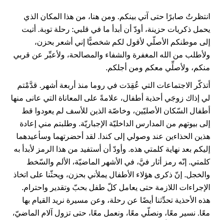
انتظرتُ صابرًا حتى آتي بينكم. ومن هنا، من هذا المكان الذي
يحمل ذكريات حزينة، أودّ أن أبدأ ما في قلبي: رحلة توبة. أتيت
إلى موطنكم الأصلّي لأقول لكم شخصيًّا إني أشعر بحزن،
ولأطلب من الله المغفرة والشفاء والمصالحة، ولأعبِّر عن قربي
منكم، ولأصلِّي معكم ومن أجلكم.
أتذكّر الاجتماعات التي عُقِدَت في روما منذ أربعة أشهر. قدَّمْتم
لي إذاك زوجَي أحذية أطفال، علامةً على المعاناة التي عانى منها
أطفال السّكان الأصليّين، وخاصّة الذين للأسف لم يعودوا قط
إلى بيوتهم من المدارس الداخليّة الإجباريّة. وطلبتم مني إعادة
هذين الحذاءين عند وصولي إلى كندا. لقد أحضرتهما وسأعيدهما
إليكم بعد نهاية كلمتي هذه. وأودّ أن أستفيد من هذا الرمز لأبدأ به
كلمتي. إنّه رمز أثار فيَّ، في الأشهر الماضيّة، الألم والسّخط
والخجل. إنّ ذكرى هؤلاء الأطفال يملأني بحزن، ويحثّنا على اتخاذ
الإجراءات اللازمة حتى يعامل كلّ طفل بحبّ وتقدير واحترام.
هذه الأحذية تحدِّثنا أيضًا عن رحلة، وعن مسيرة نريد القيام بها
معًا. نسير معًا، ونصلّي معًا، ونعمل معًا، حتى تزول آلام الماضيّ،