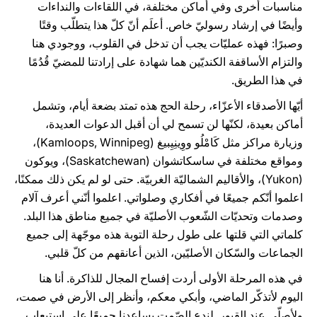
مناسبات أخرى وفي أماكن مختلفة، في اللقاءات والنداءات
وأيضًا في إرشاد رسوليّ خاص. أعلَم أنّ كلّ هذا يتطلّب وقتًا
وصبرًا: فهذه عمليّات يجب أن تدخل في القلوب، ووجودي هنا
والتزام الأساقفة الكنديّين هما شهادة على إرادتنا للمضيّ قُدُمًا
في هذا الطريق.
أيّها الأصدقاء الأعزّاء، رحلة الحج هذه تمتد بضعة أيام، وتشمل
أماكن بعيدة، لكنّها لن تسمح لي أن أقبل الدعوات العديدة،
وزيارة مراكز مثل كَامْلُو ووِينِيِبيغ (Kamloops, Winnipeg)،
ومواقع مختلفة في ساسكاتشوان (Saskatchewan)، ويوكون
(Yukon)، والأقاليم الشماليّة الغربيّة. حتى لو لم يكن ذلك ممكنًا،
اعلموا أنّكم جميعًا في أفكاري وصلواتي. اعلموا أنّني أعرف آلام
وصدمات وتحديّات الشّعوب الأصليّة في جميع مناطق هذا البلد.
كلماتي التي قلتها على طول رحلة التوبة هذه موجّهة إلى جميع
الجماعات والسّكان الأصليّين، الذين أعانقهم من كلّ قلبي.
في هذه المرحلة الأولى أردت إفساح المجال للذاكرة. أنا هنا
اليوم لأتذكّر الماضي، وأبكي معكم، وأنظر إلى الأرض في صمت،
ولأصلّي عند القبور. لندع الصّمت يساعدنا جميعًا على استيعاب