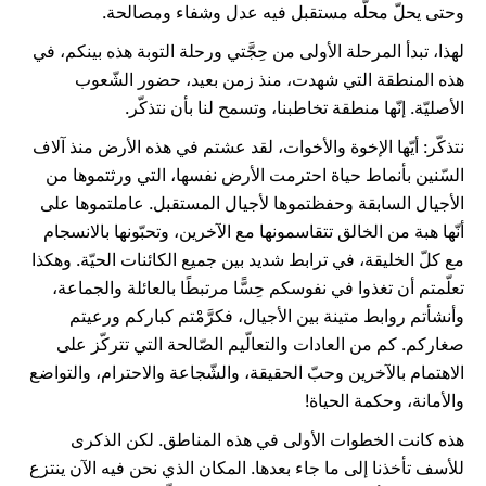
وحتى يحلّ محلّه مستقبل فيه عدل وشفاء ومصالحة.
لهذا، تبدأ المرحلة الأولى من حِجَّتي ورحلة التوبة هذه بينكم، في
هذه المنطقة التي شهدت، منذ زمن بعيد، حضور الشّعوب
الأصليّة. إنّها منطقة تخاطبنا، وتسمح لنا بأن نتذكّر.
نتذكّر: أيّها الإخوة والأخوات، لقد عشتم في هذه الأرض منذ آلاف
السّنين بأنماط حياة احترمت الأرض نفسها، التي ورثتموها من
الأجيال السابقة وحفظتموها لأجيال المستقبل. عاملتموها على
أنّها هبة من الخالق تتقاسمونها مع الآخرين، وتحبّونها بالانسجام
مع كلّ الخليقة، في ترابط شديد بين جميع الكائنات الحيّة. وهكذا
تعلّمتم أن تغذوا في نفوسكم حِسًّا مرتبطًا بالعائلة والجماعة،
وأنشأتم روابط متينة بين الأجيال، فكرَّمْتم كباركم ورعيتم
صغاركم. كم من العادات والتعالّيم الصّالحة التي تتركّز على
الاهتمام بالآخرين وحبّ الحقيقة، والشّجاعة والاحترام، والتواضع
والأمانة، وحكمة الحياة!
هذه كانت الخطوات الأولى في هذه المناطق. لكن الذكرى
للأسف تأخذنا إلى ما جاء بعدها. المكان الذي نحن فيه الآن ينتزع