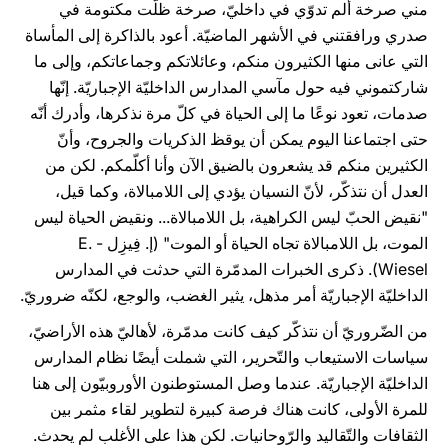
مني صرخة ألم تدوّي في داخليّ، صرخة ظلّت مكتومة في
صدري ورافقتني في الأشهر الماضيّة. أعود بالذاكرة إلى المأساة
التي عانى منها الكثيرون منكم، وعائلاتكم وجماعاتكم، وإلى ما
شاركتموني فيه حول مآسي المدارس الداخليّة الإجباريّة. إنّها
صدمات، تعود نوعًا ما إلى الحياة في كلّ مرة نذكرها، وأدرك أنّه
حتى اجتماعنا اليوم يمكن أن يوقظ الذكريات والجروح، وأنّ
الكثيرين منكم قد يشعرون بالضيق الآن وأنا أكلّمكم. لكن من
العدل أن نتذكّر، لأنّ النسيان يؤدي إلى اللامبالاة، وكما قيل،
"نقيض الحبّ ليس الكراهية، بل اللامبالاة... ونقيض الحياة ليس
الموت، بل اللامبالاة تجاه الحياة أو الموت" (إ. فِيزِل - E.
Wiesel). ذكرى الخبرات المدمّرة التي حدثت في المدارس
الداخليّة الإجباريّة أمر مذهل، يثير الغضب، والوجع، لكنّه ضروريّ.
من الضّروريّ أن نتذكّر كيف كانت مدمّرة، لأهاليّ هذه الأراضيّ،
سياسات الاستيعاب والتّحرير، التي شملت أيضًا نظام المدارس
الداخليّة الإجباريّة. عندما وصل المستوطنون الأوروبيّون إلى هنا
للمرة الأولى، كانت هناك فرصة كبيرة لتطوير لقاء مثمر بين
الثقافات والتّقاليد والرّوحانيات. لكن هذا على الأغلب لم يحدث.