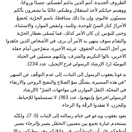
الظروف الجديدة. أنتم الذين بذلتم أنفسكم، جسدًا وروحًا،
ووهبتم حياتكم لأخذ استقلال وطنكم، غالبًا ما تشعرون بأنّكم
منسيّون. فاليوم، وإن بدا ذلك متناقضًا، باسم الحرّية، يُخضِعُ
الأحرارُ كبارَ السنّ للوحدة، وللنبذ، ولنقص الموارد والاستثناء،
وحتى للبؤس. إن كان الأمر كذلك، فما يُسمّى بقطار الحرّية
والتقدّم سوف ينتهي به الأمر أن يرى، في الأشخاص الذين جاهدوا
من أجل اكتساب الحقوق، عربته الأخيرة، متفرّجين أمام حفلة
الآخرين، نالوا التكريم والشرف، ولكنهم منسيّين في الحياة
اليوميّة (را. الإرشاد الرسولي
فرح الإنجيل
، عدد 234).
يدعونا يعقوب الرسول إلى الثبات، إلى عدم التوقّف عن السهر.
"في هذه المسيرة، يشكّل نموّ الصلاح والنضج الروحي والارتقاء
في المحبّة، الثقلَ الموازن في مواجهات الشرّ" (الإرشاد
الرسولي
افرحوا وابتهجوا
، عدد 163). لا تستسلموا للإحباط،
وللحزن، لا تفقدوا الرقّة ولا الرجاء.
يعود يعقوب ويدعو في ختام رسالته إلى الثبات (5، 7)، ولكنّه
يستخدم عبارة تجمع بين معنيين:
التحمّل
بصبر
والرجاء
بصبر.
أشجّعكم على أن تكونوا أنتم، في عائلاتكم وفي وطنكم، مثالا