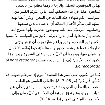
لهذين الموقفين: التحمّل والرجاء، وهما مطبوعَين بالصبر.
فتتابعون هكذا في بناء شعبكم. أنتم الذين عبَرتُم الكثيرَ من
المواسم، إنكم شهادة حيّة للثبات في المحن، ولكن أيضًا لهبة
النبوّة التي تذكّر الأجيال الشابّة أن الاعتناء بالذين سبقونا
وحمايتهم، مَرضيّة عند الله، وموضوع تقديره، وأنها تصرخ لله
عندما يتمّ تجاهلها. أنتم الذين عبَرتُم الكثيرَ من المواسم، لا تنسوا
أنكم جذور الشعب، جذور براعم شابّة يجب أن تزهر وتؤتي
ثمارها؛ دافعوا عن هذه الجذور وابقوها حيّة كيما يُطَعّم الأطفال
والشبان فيها، ويفهموا أن "كلّ ما يزهر على الشجرة / يحيا ممّا
يكمن تحت الأرض" (ف. ل. برنارديز، قصيدة
Si para recobrar
).
lo recobrado
كما هو مكتوب على منبر هذا المعبد: "أَليومَ إِذا سَمِعتُم صَوتَه، فلا
تُقَسُّوا قُلوبَكم" (مز 95، 7- 8). فالقلب القاسي هو القلب
المُصاب بالتعظّم، الذي يفقد فرح جديد إلهه، والذي يتخلّى عن
شباب الروح، وعن تذوّق ورؤية أن الربّ، في كلّ زمان وإلى
الأبد، هو صالح على الدوام (را. مز 34، 9).