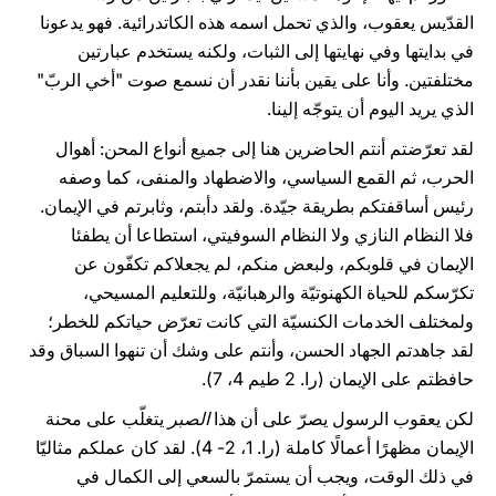
القدّيس يعقوب، والذي تحمل اسمه هذه الكاتدرائية. فهو يدعونا
في بدايتها وفي نهايتها إلى الثبات، ولكنه يستخدم عبارتين
مختلفتين. وأنا على يقين بأننا نقدر أن نسمع صوت "أخي الربّ"
الذي يريد اليوم أن يتوجّه إلينا.
لقد تعرّضتم أنتم الحاضرين هنا إلى جميع أنواع المحن: أهوال
الحرب، ثم القمع السياسي، والاضطهاد والمنفى، كما وصفه
رئيس أساقفتكم بطريقة جيّدة. ولقد دأبتم، وثابرتم في الإيمان.
فلا النظام النازي ولا النظام السوفيتي، استطاعا أن يطفئا
الإيمان في قلوبكم، ولبعض منكم، لم يجعلاكم تكفّون عن
تكرّسكم للحياة الكهنوتيّة والرهبانيّة، وللتعليم المسيحي،
ولمختلف الخدمات الكنسيّة التي كانت تعرّض حياتكم للخطر؛
لقد جاهدتم الجهاد الحسن، وأنتم على وشك أن تنهوا السباق وقد
حافظتم على الإيمان (را. 2 طيم 4، 7).
لكن يعقوب الرسول يصرّ على أن هذا
الصبر
يتغلّب على محنة
الإيمان مظهرًا أعمالًا كاملة (را. 1، 2- 4). لقد كان عملكم مثاليّا
في ذلك الوقت، ويجب أن يستمرّ بالسعي إلى الكمال في