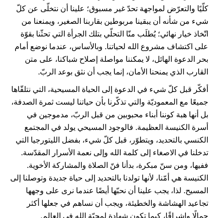
كلّيًا والتعرّض لمواجهة تحدّ غير مسبوق؛ علينا أن نتخلّى عن كلّ
شيء من شأنه أن يبقينا مربوطين بقاربنا الصغير، ويمنعنا من
اتّخاذ خيار نهائي؛ يُطلَب منّا التحلّي بتلك الجرأة التي تحثّنا بقوّة
على اكتشاف مشروع الله لحياتنا. وبالأساس، عندما نوضع أمام
بحر الدعوة الهائل، لا يمكننا مواصلة إصلاح شباكنا، على متن
القارب الذي يمنحنا الأمان، إنما يجب أن نثق بوعد الربّ.
أفكّر قبل كلّ شيء في الدعوة إلى الحياة المسيحية، التي نتلقّاها
جميعًا مع المعموديّة والتي تذكّرنا بأن حياتنا ليست ثمرة الصدفة،
بل أنها هبة كوننا أبناء محبوبين من قبل الربّ، مدموجين في
أسرة الكنيسة العظيمة. فالوجود المسيحي يولد في المجتمع
الكنسي بالتحديد، ويتطوّر، قبل كلّ شيء، بفضل الليتورجيا التي
تدخلنا في الاصغاء إلى كلمة الله وإلى نعمة الأسرار المقدّسة.
ففيها، ومن سنّ مبكرة، بدأنا فنّ الصلاة والمشاركة الأخوية.
الكنيسة هي أمّنا، لأنها تولدنا بالتحديد إلى حياة جديدة وتوصلنا إلى
المسيح. لذا، يجب علينا أن نحبّها أيضًا عندما نرى على وجهها
تجاعيد الهشاشة والخطيئة، ويجب أن نساهم في جعلها أكثر
جمالًا وإشراقًا، كيما تكون شهادة لمحبّة الله في العالم.