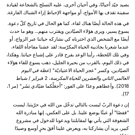
بصيد جيّد أحيانًا، وفي أحيان أخرى، عليه التسلح بالشجاعة لقيادة
سفينة تقذف بها الأمواج، أو مواجهة الإحباط إزاء الشباك الفارغة.
في هذه الحالة أيضًا هناك لقاء، كما هو الحال في تاريخ كلّ دعوة.
يسوع يسير، ويرى هؤلاء الصيّادين ويقترب منهم... وهو ما حدث
أيضًا مع الشخص الذي اخترناه كي نشاركه حياتنا عبر الزواج، أو
عندما شعرنا بجاذبية الحياة المكرّسة: لقد عشنا مفاجأة اللقاء،
وفي تلك اللحظة، رأينا الوعد بفرح قادر على إشباع حياتنا. وهكذا،
في ذلك اليوم، بالقرب من بحيرة الجليل، ذهب يسوع للقاء هؤلاء
الصيّادين، وكسر "عجز الحياة الاعتياديّة" (
عظة في اليوم
العالمي الثاني والعشرين للحياة المكرسة
، 2 فبراير / شباط
2018). وأعطاهم وعدًا على الفور: "أَجعَلْكما صَيّادي بَشَر" (مر 1،
17).
إن دعوة الربّ ليست بالتالي تدخّل من الله في حرّيتنا. ليست
"قفصًا" أو عبئًا يوضع علينا. بل على العكس، إنها مبادرة الله
الشغوفة التي يأتي بها لمقابلتنا ويدعونا للدخول في مشروع
كبير، يريد أن يشاركنا به، ويعرض علينا أفقَ بحرٍ أوسع وصيدًا