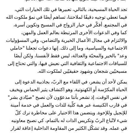
تجد الحياة المسيحية، بالتالي، تعبيرها في تلك الخيارات التي،
فيما تعطي توجيه دقيقًا لملاحتنا، تساهم أيضًا في نموّ ملكوت الله
في المجتمع. أفكّر في خيار الزواج في المسيح وتكوين أسرة،
كما وفي الدعوات الأخرى المرتبطة بعالم العمل والمهن،
والالتزام في مجال الأعمال الخيرية والتضامن، وفي المسؤوليات
الاجتماعية والسياسية، وما إلى ذلك. إنها دعوات تجعلنا "حاملي
وعد" بالخير والمحبّة والعدالة، ليس فقط لأنفسنا، ولكن أيضًا
للسياقات الاجتماعية والثقافية التي نعيش فيها، والتي تحتاج إلى
مسيحيّين شجعان وشهود حقيقيّين لملكوت الله.
يمكن لأحد أن يشعر، في اللقاء مع الربّ، بجاذبية الدعوة إلى
الحياة المكرّسة أو الكهنوتية. وهو اكتشاف يثير الحماس ويخيف
في نفس الوقت، إذ نشعر بأننا مدعوّون لأن نصبح "صيّادي بشر"
في قارب الكنيسة عبر هبة كلّية للذات والعمل في خدمة أمينة
للإنجيل وللإخوة. ويتضمن هذا الاختيار على مخاطرة ترك كلّ
شيء لاتّباع الربّ وتكريس الذات له بالتمام، كي نصبح معاونيه
في عمله. وقد تشكّل الكثير من المقاومة الداخلية إعاقة لقرار