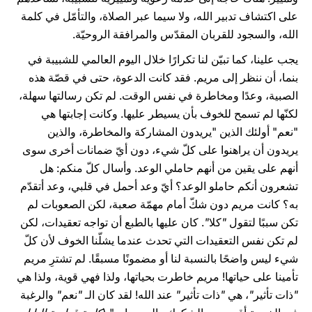
على اكتشاف تدبير الله، ولا سيما عبر الصلاة، والتأمّل في كلمة
الله، والسجود للقربان المقدّس والمرافقة الروحيّة.
يجب علينا، كما تبيّن لنا تكرارًا خلال اليوم العالمي للشبيبة في
بنما، أن ننظر إلى مريم. فقد كانت الدعوة، حتى في قصّة هذه
الصبية، وعدًا ومخاطرة في نفس الوقت. لم تكن رسالتها سهلة،
لكنّها لم تسمح للخوف بأن يسيطر عليها. وكانت إجابتها هي
"نعم" أولئك الذين "يريدون المشاركة والمخاطرة، والذين
يريدون أن يراهنوا على كلّ شيء، دون أيّ ضمانات أخرى سوى
أنهم على يقين من أنهم حاملي الوعد. وأسال كلّ منكم: هل
تشعرون أنكم حاملو الوعد؟ أيّ وعد أحمل في قلبي، وعد أتقدّم
به؟ كانت مريم دون شكّ أمام مهمّة صعبة، لكن الصعوبات لم
تكن سببًا لتقول
"
كلا
"
. كان عليها بالطبع أن تواجه تعقيدات، لكن
لم تكن نفس التعقيدات التي تحدث عندما يشلّنا الخوف لأن كلّ
شيء ليس واضحًا بالنسبة لنا أو مضمونًا مسبقًا. لم تشترِ مريم
تأمينا على حياتها! مريم خاطرت بحياتها، ولذا فهي قوية، ولذا هي
"
ذات تأثير
"
، هي
"
ذات تأثير
"
عند الله! لقد كان الـ
"
نعم
"
والرغبة