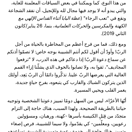
من هذا النوع، كما ويمكننا في بعض السياقات المعلمنة للغاية،
والتي يبدو أنه لا يوجد فيها مجال لله وللإنجيل، أن نفقد الشجاعة
ونقع في "تعب الرجاء" (
عظة البابا أثناء القداس الإلهي مع
الكهنة والمكرسين والحركات العلمانية
، بنما، 26 يناير/كانون
الثاني 2019).
ومع ذلك، فما من فرح أعظم من المخاطرة بالحياة من أجل
الربّ! وأودّ أن أقول لكم أنتم الشبيبة بوجه خاص: لا تصمّوا أذنكم
عن سماع دعوة الربّ! إذا دعاكم في هذه الدرب، لا "ترفعوا
المجاديف"، ثقوا به، ولا تصابوا بالخوف الذي يشلّنا إزاء القمم
العالية التي يعرضها الربّ علينا. تذكّروا دائمًا أن الربّ يَعِد، أولئك
الذين يتركون الشباك والقارب كي يتبعوه، بفرحِ حياةٍ جديدة،
يغمر القلب ويحيي المسيرة.
أيّها الأعزّاء، ليس من السهل دومًا تمييز دعوتنا الشخصية وتوجيه
حياتنا بالطريقة الصحيحة. ولهذا السبب، هناك حاجة إلى التزام
متجدّد من قِبَلِ الكنيسة بأسرها -كهنة، ورهبان، ومسؤولين
رعويين، ومعلّمين- كي يقدّموا، ولا سيما للشبيبة، فرص إصغاء
وتمييز. هناك حاجة إلى خدمة رعوية وتمييزية للشبيبة، تساعدهم