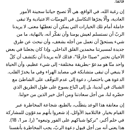
فائقًا.
إن رغبة الله، في الواقع، هي ألّا تصبح حياتنا سجينة الأمور
العادية، وألّا يجرّها التكاسل في اليوميّات الاعتيادية ولا تبقى
خاملة أمام تلك الخيارات التي يمكن أن تعطيّها معنى. لا يريدنا
الربّ أن نستسلم لعيش يومنا وأن نفكّر أنه، بالنهاية، ما من
شيء يستحقّ أن نعمل من أجله بشغف، وأن نبحث عن طرق
جديدة لمسيرتنا مخمدين القلق الداخلي. وإذا كان يجعلنا في بعض
الأحيان نختبر "صيدًا خارقًا"، فذلك لأنه يريدنا أن نكتشف أن كلّ
واحد منّا هو مدعوّ -بطريقة مختلفة- إلى شيء عظيم، وأن الحياة
لا ينبغي أن تبقى متشابكة في مصايد الهراء وفي ما يخدرّ القلب.
الدعوة هي باختصار، دعوة إلى عدم التوقّف على الشاطئ مع
الشباك في أيدينا، بل إلى اتّباع يسوع على طول الطريق الذي
حضّره لنا، من أجل سعادتنا ومن أجل خير الذين من حولنا.
إن معانقة هذا الوعد يتطلّب، بالطبع، شجاعة المخاطرة عبر
القيام بخيار. فالتلاميذ الأوائل، إذ شعروا بأنهم مدعوّون للمشاركة
في حلم أكبر، "تركوا شباكهم على الفور وتبعوه" (را. مر 1، 18).
هذا يعني أنه من أجل قبول دعوة الربّ، يجب المخاطرة بأنفسنا