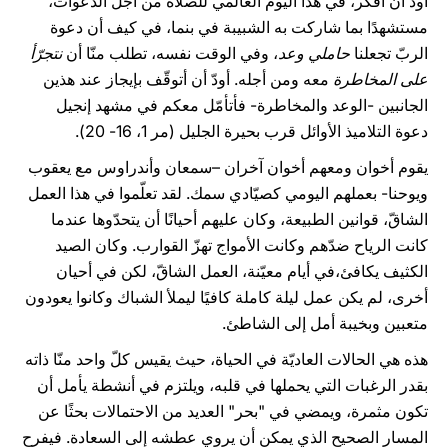
أودّ أن أفكّر، في هذا اليوم العالمي للصلاة من أجل الدعوات،
مستشهدًا بما شاركت به الشبيبة في بنما، في كيف أن دعوة
الربّ تجعلنا
حاملي وعد
، وفي الوقت نفسه، تطلب منّا أن
نتجرّأ
على المخاطرة
معه ومن أجله. أودّ أن أتوقّف بإيجاز عند هذين
الجانبين -الوعد والمخاطرة- فأتأمّل معكم في مشهد إنجيل
دعوة التلاميذ الأوائل قرب بحيرة الجليل (مر 1، 16- 20).
يقوم أخوان ومعهم أخوان آخران –سمعان وأندراوس مع يعقوب
ويوحنا- بعملهم اليومي كصيّادي سمك. لقد تعلّموا في هذا العمل
الشاقّ، قوانين الطبيعة، وكان عليهم أحيانًا أن يتحدّوها عندما
كانت الرياح ضدّهم وكانت الأمواج تهزّ القوارب. وكان الصيد
الكثيف يكافئ،في أيام معيّنة، العمل الشاقّ، لكن في أحيان
أخرى، لم يكن عمل ليلة كاملة كافيًا ليملأ الشباك وكانوا يعودون
متعبين وبخيبة أمل إلى الشاطئ.
هذه هي الحالات العاديّة في الحياة، حيث يقيس كلّ واحد منّا ذاته
بقدر الرغبات التي يحملها في قلبه، ويلتزم في أنشطة يأمل أن
تكون مثمرة، ويمضي في "بحر" العديد من الاحتمالات بحثًا عن
المسار الصحيح الذي يمكن أن يروي عطشه إلى السعادة. فيفرح