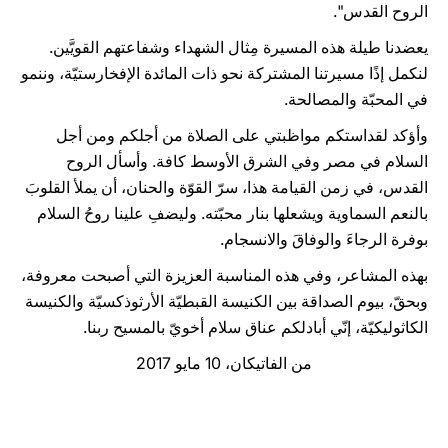
الروح القدس".
يعضدنا طيلة هذه المسيرة مِثال الشهداء وشفاعتهم القويَّين.
لنكمل إذًا مسيرتنا المشتركة نحو ذات المائدة الإفخارستيّة، وننمو
في المحبّة والمصالحة.
وأؤكد لقداستكم مواظبتي على الصلاة من أجلكم ومن أجل
السلام في مصر وفي الشرق الأوسط كافة. وأسأل الروح
القدس، في زمن القيامة هذا، سرّ القوّة والحنان، أن يملأ القلوبَ
بالنعم السماوية ويشعلها بنار محبّته. وليضفِ علينا روحُ السلام
بوفرة الرجاءَ والوفاقَ والانسجام.
بهذه المشاعر، وفي هذه المناسبة العزيزة التي أصبحت معروفة،
وبحقّ، بيوم الصداقة بين الكنيسة القبطيّة الأرثوذكسيّة والكنيسة
الكاثوليكيّة، إنّي أبادلكم عناق سلام أخويّ بالمسيح ربنا.
من الفاتيكان، 10 مايو 2017