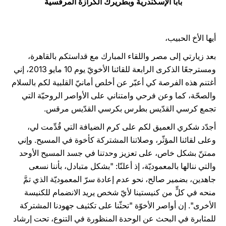
بابا الإسكندرية وبطريرك الكرازة المرقسية
LATINE
أيها الأخ الحبيب،
بعد زيارتي إلى مصر واللقاء المبارك مع قداستكم بالقاهرة،
ومسترجعًا الذكرى الرابعة للقائنا الأخويّ يوم 10 مايو 2013، إني
أغتنم هذه الفرصة كي أعبّر عن أخلص أمانيّ القلبية لكم بالسلام
والصحّة، كما وعن فرحي وامتناني على الأواصر الروحيّة التي
تجمع كرسي القدّيس بطرس بكرسي القدّيس مرقس.
أجدّد شكري العميق لكم على كرم الضيافة التي قُدِّمت لي،
وعلى لقائنا المؤثّر، وصلاتنا المشتركة كأخوة في المسيح. وإني
ممتنّ بشكل خاص، على تعزيز وحدتنا في جسد المسيح الأوحد
والتي ننالها بالمعموديّة، إذ أعلنّا: "بشكل متبادل، بأننا نسعى
جاهدين، بضمير صالح، نحو عدم إعادة سرّ المعموديّة الذي تمَّ
منحه ‏في كلٍّ من كنيستينا لأيّ شخص يريد الانضمام للكنيسة
الأخرى". إن أواصر الأخوّة "تحثّنا على تكثيف جهودنا المشتركة
للمثابرة في البحث عن الوحدة المنظورة في التنوع، تحت إرشاد