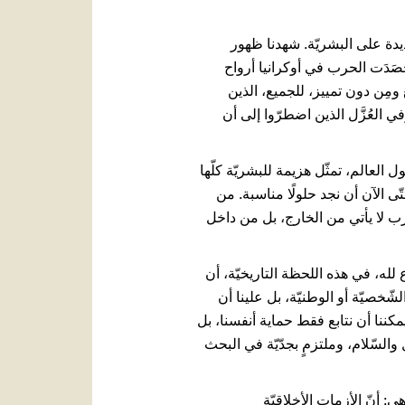
سوأ في ليلة جائحة Covid-19، وقعت كارثة رهيبة جديدة على البشريّة. شهدنا ظهور
ا نتيجة خيارات بشريّة آثِمَة. حَصَدَت الحرب في أوكرانيا أرواح
مِن دون تمييز، للجميع، الذين
 العُزَّل الذين اضطرّوا إلى أن
 العالم، تمثّل هزيمة للبشريّة كلّها
 الآن أن نجد حلولًا مناسبة. من
 لا يأتي من الخارج، بل من داخل
ع لله، في هذه اللحظة التاريخيّة، أن
ّخصيّة أو الوطنيّة، بل علينا أن
كننا أن نتابع فقط حماية أنفسنا، بل
لسّلام، وملتزمٍ بجدّيّة في البحث
ن نتجاهل حقيقة أساسيّة، هي: أنّ الأزمات الأخلاقيّة