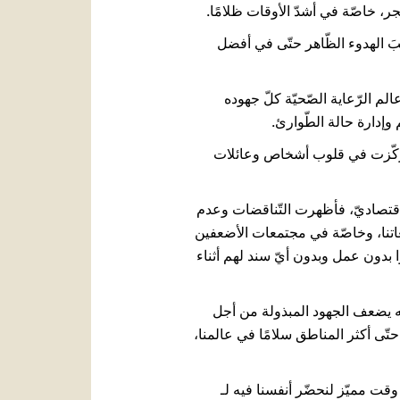
فجر، خاصّة في أشدّ الأوقات ظلامًا.
قب، وقَلَبَ الهدوء الظّاهر حتّى في أفضل
الم الرّعاية الصّحيّة كلّ جهوده
 وإدارة حالة الطّوارئ.
نتائج طويلة المدى، تركّزت في قلوب أشخاص وعائلات
اقتصاديّ، فأظهرت التّناقضات وعدم
اتنا، وخاصّة في مجتمعات الأضعفين
وا بدون عمل وبدون أيّ سند لهم أثناء
إنّه يضعف الجهود المبذولة من أجل
حتّى أكثر المناطق سلامًا في عالمنا،
 وقت مميّز لنحضّر أنفسنا فيه لـ