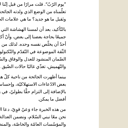
”يوم الرّبّ“. قلت مرارًا من قبل إنّنا
تعلّمناه من الوضع الذي ولدته الجائحة
ونَقبل ما هو جديد؟ ما هي علامات الحي
جميعًا بحاجة بعضنا إلى بعض، وأنّ أكبر
أحدٌ أن يخلّص نفسه وحده. لذلك من الضّ
الثّقة الموضوعة في التّقدّم والتّكنو
الضّمان المنشود للعدل والوفاق والسّ
والتّهميش، تغذّي غالبًا حالات الضّيق
بينما أظهرت الجائحة من ناحية كلّ هذ
بعض الادّعاءات الاستهلاكيّة، وإحساس 
بالإضافة إلى التزام حقًّا بطوليّ، ف
أفضل ما يمكن.
من هذه الخبرة جاء وَعيٌ قوِيّ، دعا ا
نحن معًا نبني السّلام، ونضمن العدالة
والمؤسّسات العامّة والخاصّة، والمنظّما