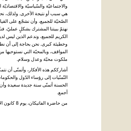
والاجتماعيّة والسّياسيّة والاقتصاديّة
هي سبب أو نتيجة الأخرى. ولذلك، نحن
الصّحيّة للجميع، وأن نشجّع على القيا
نهتمّ ببيتنا المشترك بشكلٍ عمليّ، فن
الكريم للجميع، وندعم الذين ليس لديهم
وخطيئة كبرى. نحن بحاجة إلى أن نطوّر
المواقف، وبالمحبّة التي نستوحيها من
ملكوت محبّة وعدل وسلام.
أشارككم هذه الأفكار، وأتمنّى أن نتمكّ
التّمنّيات إلى رؤساء الدّول والحكومات
الحسنة أتمنّى سنة جديدة سعيدة وأن يكون
أجمع.
من حاضرة الفاتيكان، يوم 8 كانون الأوّل/ديسمبر من عام 2022.