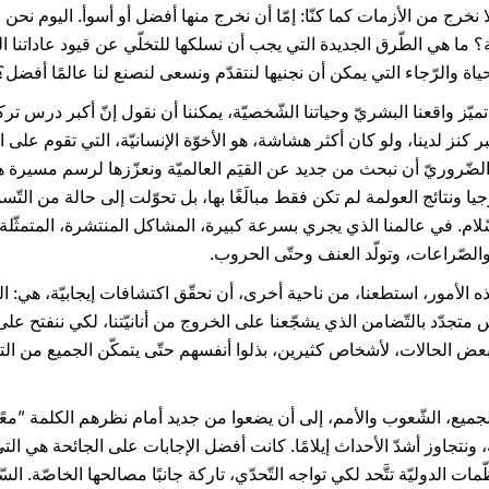
 لا نخرج من الأزمات كما كنّا: إمّا أن نخرج منها أفضل أو أسوأ. اليوم نح
؟ ما هي الطّرق الجديدة التي يجب أن نسلكها للتخلّي عن قيود عاداتنا القد
اة والرّجاء التي يمكن أن نجنيها لنتقدّم ونسعى لنصنع لنا عالمًا أفضل؟
 كنز لدينا، ولو كان أكثر هشاشة، هو الأخوّة الإنسانيّة، التي تقوم على ال
روريّ أن نبحث من جديد عن القيَم العالميّة ونعزّزها لرسم مسيرة هذه الأخ
لوجيا ونتائج العولمة لم تكن فقط مبالَغًا بها، بل تحوّلت إلى حالة من ال
لام. في عالمنا الذي يجري بسرعة كبيرة، المشاكل المنتشرة، المتمثّلة 
 والصّراعات، وتولّد العنف وحتّى الحروب.
ه الأمور، استطعنا، من ناحية أخرى، أن نحقّق اكتشافات إيجابيّة، هي: ال
متجدّد بالتّضامن الذي يشجّعنا على الخروج من أنانيّتنا، لكي ننفتح على
ي بعض الحالات، لأشخاص كثيرين، بذلوا أنفسهم حتّى يتمكّن الجميع من ا
لجميع، الشّعوب والأمم، إلى أن يضعوا من جديد أمام نظرهم الكلمة ”معًا“.
، ونتجاوز أشدّ الأحداث إيلامًا. كانت أفضل الإجابات على الجائحة هي الت
ت الدوليّة تتَّحد لكي تواجه التّحدّي، تاركة جانبًا مصالحها الخاصّة. السّلا