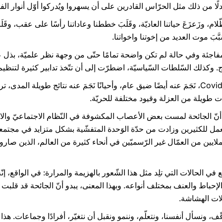
 بدلًا من ذلك مثل الحرّاس القادرين على أن يسهروا ويُدركوا أوّل أنوار ال
Covid-1 في قَلبِ الظّلام، وزَعزَعَ حياتنا العاديّة، وقَلَبَ خططنا وعاداتنا رأسًا على ع
َبَّبَ موت العديد من إخوتنا واخواتنا.
ت المفاجئة وفي حالة لم تكن واضحة تمامًا حتّى من وجهة نظر علميّة، بذل ع
اج. وكذلك السّلطات السّياسيّة، اضطرّت إلى أن تتّخذ تدابير كثيرة لتنظيم
ومع الظّواهر الماديّة، التي سبّبها Covid-19، نَجَمَ عنه أيضًا ضيق عام، وأحيانًا نَجَمَ عنه 
ترات طويلة من العزلة وقيود مختلفة للحريّة.
ى أنّ الجائحة لمست بعض الأعصاب المكشوفة في النّظام الاجتماعيّ وال
مل للكثيرين وزادت من حدّة الوَحدة المتفشّية بشكل متزايد في مجتمع
الملايين من العمّال غير الرّسميّين في أنحاء كثيرة من العالم، الذين صار
 في الحالات التي تلِد مثل هذا الشّعور بالهزيمة والمرارة: في الواقع، 
والإحباط والعنف بمختلف أنواعه. وبهذا المعنى، يبدو أنّ الجائحة قد قلبت 
لات الهشاشة.
ف، ونسأل أنفسنا، ونتعلّم، وننمو ونقبل أن نتغيّر، أفرادًا وجماعات. هذا