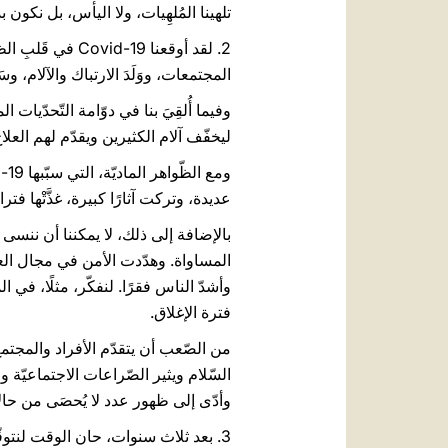
تلهينا المُلهِيات، ولا اليأس، بل نكون
2. لقد أوقعنا 9
المجتمعات، ووَلَدَ الارتباك والآلام، وس
وفيما أُلقِيَ بنا في دوّامة التّحدّيا
ليخفّف آلام الكثيرين ويقدّم لهم العل
عديدة، وتركت آثارًا كبيرة، غذَّتْها ف
بالإضافة إلى ذلك، لا يمكننا أن ننس
المساواة. وهدّدت الأمن في مجال الع
وأشدّ الناس فقرًا. لنفكّر، مثلًا، في 
فترة الإغلاق.
من الصّعب أن يتقدّم الأفراد والمجتمع
السّلام ويثير الصّراعات الاجتماعيّة 
وأدّى إلى ظهور عدد لا يُحصَى من حا
3. بعد ثلاث سنوات، حان الوقت لنتوقّ