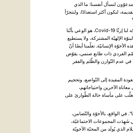
ن مدعوّون لنسأل أنفسنا: ما الذي
يمة، لنكون أكثر استعدادًا، ولنتجرّأ
بالتّأكيد، بعد أن لمسنا الهشاشة التي تميّز واقعنا البشريّ وحياتنا الشّخصيّة، يمكننا أن نقول إنّ أكبر درس تركه لنا إرثًا Covid-19، هو الوعي بأنّنا
بنوّة الإلهيّة المشتركة، ولا يستطيع
وّة الإنسانيّة. تعلّمنا أيضًا أنّ
تّسمّم الفردي ذات طابع صنمي، يقوّض
في عدم التّوازن والظّلم والفقر
عودة المفيدة إلى التّواضع، وتحجيم
 معاناة الآخرين واحتياجاتهم،
لتغلّب على مأساة حالة الطّوارئ على
 في الواقع، بالأخوّة والتّضامن،
ي شَهِدَت المجموعات الاجتماعيّة،
م الذي يُولَد من المحبّة الأخويّة