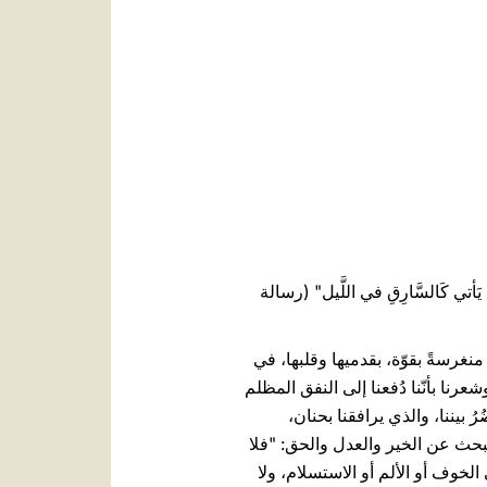
العربيّة
中文
LATINE
َّبِّ يَأتي كَالسَّارِقِ في اللَّيل" (رسالة
نغرسةً بقوّة، بقدميها وقلبها، في
عرنا بأنّنا دُفعنا إلى النفق المظلم
ُ بيننا، والذي يرافقنا بحنان،
بحث عن الخير والعدل والحق: "فلا
ّها دعوة لنبقَى ساهرين، لا لننغلق في الخوف أو الألم أو الاستسلام، ولا