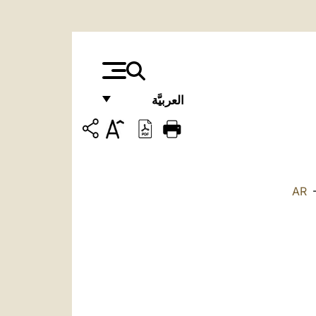
العربيَّة
FRANÇAIS
ENGLISH
ITALIANO
AR
PORTUGUÊS
ESPAÑOL
DEUTSCH
POLSKI