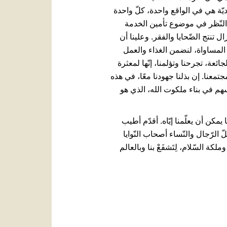
رديّة هي في الواقع واحدة، كلّ واحدة
 النّظر في موضوع تأمين الخدمة
 تنتج الضّحايا والفقر. وعلينا أن
م المساواة، لنضمن الغذاء والعمل
ئعة، تجرحنا وتؤلمنا، إنّها لمعثرة
معنا. إن بذلنا جهودنا معًا، في هذه
سهم في بناء ملكوت الله، الذي هو
مكن أن يعلّمنا إيّاه. أقدّم أطيب
 الرّجال والنّساء أصحاب النّوايا
كة السّلام، لِتَشفَعْ بنا وبالعالم