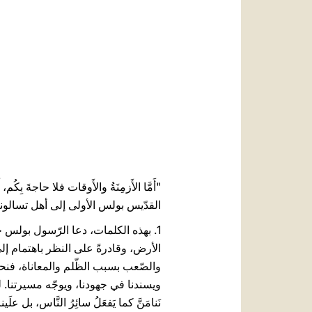
"أَمَّا الأَزمِنَةُ والأَوقات فلا حاجةَ بِكُم، أ
القدّيس بولس الأولى إلى أهل تسالونيقي 5، 
1. بهذه الكلمات، دعا الرّسول بولس ج
الأرض، وقادرةً على النظر باهتمام إلى 
والصّعب بسبب الظّلم والمعاناة، فنحن م
ويسندنا في جهودنا، ويوجّه مسيرتنا.