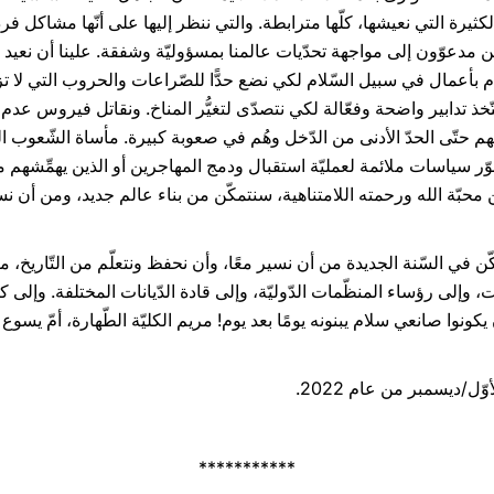
 الكثيرة التي نعيشها، كلّها مترابطة. والتي ننظر إليها على أنّها مشاكل ف
 مدعوّون إلى مواجهة تحدّيات عالمنا بمسؤوليّة وشفقة. علينا أن نعيد
م بأعمال في سبيل السّلام لكي نضع حدًّا للصّراعات والحروب التي لا تزال
تّخذ تدابير واضحة وفعّالة لكي نتصدّى لتغيُّر المناخ. ونقاتل فيروس عد
 حتّى الحدّ الأدنى من الدّخل وهُم في صعوبة كبيرة. مأساة الشّعوب الجا
 سياسات ملائمة لعمليّة استقبال ودمج المهاجرين أو الذين يهمِّشهم مجت
 محبّة الله ورحمته اللامتناهية، سنتمكّن من بناء عالم جديد، ومن أن ن
ن في السّنة الجديدة من أن نسير معًا، وأن نحفظ ونتعلّم من التّاريخ، ما ي
، وإلى رؤساء المنظّمات الدّوليّة، وإلى قادة الدّيانات المختلفة. وإلى كلّ
وا صانعي سلام يبنونه يومًا بعد يوم! مريم الكليّة الطّهارة، أمّ يسوع ومل
***********