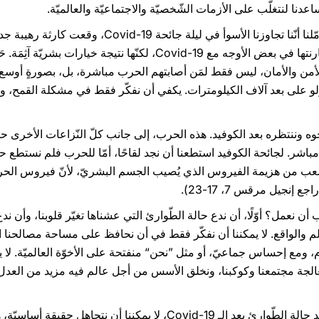
عدنا لنتغلّب على الأزمات الشّخصيّة والاجتماعيّة والعالميّة.
4. في الوقت نفسه، عندما تجرّأنا وتأمّلنا أنّنا تجاوزنا الأ
مصيبة أخرى: حرب أخرى، يمكن مقارنتها في بعض الأوجه مع Covid-19، لكنّه
من والأمان، ليس فقط لمَن أصابتهم الحرب مباشرة، بل، بصورةٍ أوسع و
ولو على بعد آلاف الكيلومترات. يكفي أن نفكّر فقط في مشكلة القمح، وفي
رجوه وننتظره بعد الكوفيد. هذه الحرب، إلى جانب كلّ النّزاعات الأخرى حول
ر. لجائحة الكوفيد استطعنا أن نجد لقاحًا، أمّا للحرب فلم نستطع حتّى
عب من هزيمة الفيروس الذي يُصيب الجسم البشريّ، لأنّ فيروس الحرب
نجيل مرقس 7، 17-23).
 أن نعمل؟ أوّلًا، أن ندع حالة الطّوارئ التي عشناها تغيّر قلوبنا، وأن ند
الم والواقع. لا يمكننا أن نفكّر فقط في أن نحافظ على مساحة مصالحنا الش
، ومع إحساس جماعيّ، أو مثل ”نحن“ منفتحة على الأخوّة العالميّة. لا يم
الجة مجتمعنا وكوكبنا، ونخلق الأسس من أجل عالم فيه مزيد من العدل وا
لكي نفعل ذلك ونعيش حياة أفضل بعد حالة الطّوارئ بعد الـ Covid-19، لا يمكننا أ