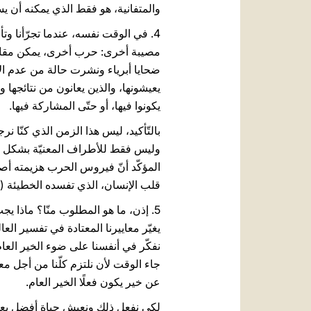
والمتفانية، هو فقط الذي يمكنه أن يسا
ضحايا أبرياء ونشرت حالة من عدم الأ
يعيشونها، والذين يعانون من نتائجها 
يكونوا فيها، أو حتّى المشاركة فيها.
بالتّأكيد، ليس هذا الزمن الذي كنّا ن
وليس فقط للأطراف المعنيّة بشكل مباش
المؤكّد أنّ فيروس الحرب هزيمته أص
قلب الإنسان، الذي تفسده الخطيئة (راجع إ
5. إذن، ما هو المطلوب منّا؟ ماذا يجب
يغيّر معاييرنا المعتادة في تفسير الع
نفكّر في أنفسنا على ضوء الخير العام
جاء الوقت لأن نلتزم كلّنا من أجل مع
عن خير يكون فعلًا الخير العام.