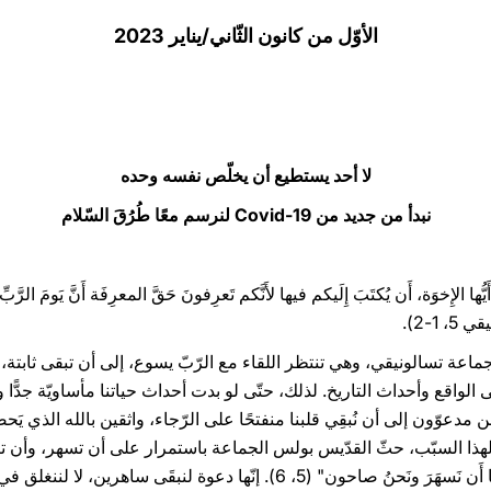
الأوّل من كانون الثّاني/يناير 2023
لا أحد يستطيع أن يخلّص نفسه وحده
نبدأ من جديد من Covid-19 لنرسم معًا طُرُقَ السّلام
َيُّها الإِخوَة، أَن يُكتَبَ إِلَيكم فيها لأَنَّكم تَعرِفونَ حَقَّ المعرِفَة أَنَّ يَومَ الر
1-2).
ماعة تسالونيقي، وهي تنتظر اللقاء مع الرّبّ يسوع، إلى أن تبقى ثابتة، م
الواقع وأحداث التاريخ. لذلك، حتّى لو بدت أحداث حياتنا مأساويّة جدًّا وش
دعوّون إلى أن نُبقِي قلبنا منفتحًا على الرّجاء، واثقين بالله الذي يَحضُر
 لهذا السبّب، حثّ القدّيس بولس الجماعة باستمرار على أن تسهر، وأن ت
نَنامَنَّ كما يَفعَلُ سائِرُ النَّاس، بل علَينا أَن نَسهَرَ ونَحنُ صاحون" (5، 6). إن