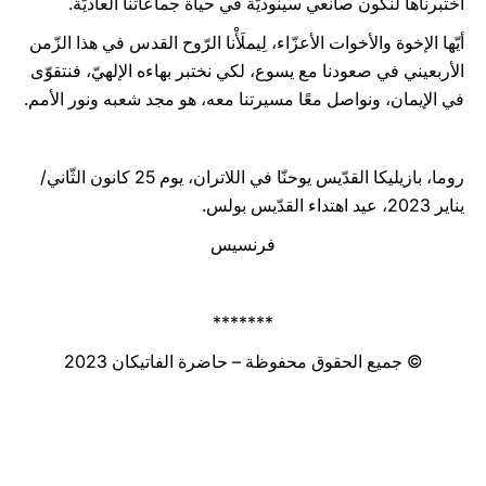
اختبرناها لنكون صانعي سينوديّة في حياة جماعاتنا العاديّة.
أيّها الإخوة والأخوات الأعزّاء، لِيملَأْنا الرّوح القدس في هذا الزّمن
الأربعيني في صعودنا مع يسوع، لكي نختبر بهاءه الإلهيّ، فنتقوّى
في الإيمان، ونواصل معًا مسيرتنا معه، هو مجد شعبه ونور الأمم.
روما، بازيليكا القدّيس يوحنّا في اللاتران، يوم 25 كانون الثّاني/
يناير 2023، عيد اهتداء القدّيس بولس.
فرنسيس
*******
© جميع الحقوق محفوظة – حاضرة الفاتيكان 2023