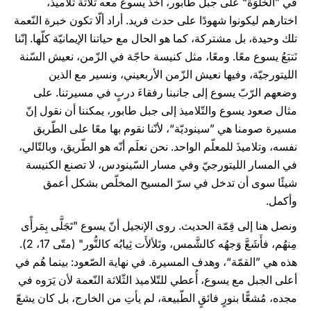
في ”الخَلْوَة“ على جبل طابور، أخذ يسوع معه ثلاثة تلاميذ،
اختارهم ليكونوا شهودًا على حدث فريد. أراد ألّا تكون خبرة النّعمة
تلك وحيدة، بل مشتركة، كما هو الحال مع حياتنا الإيمانيّة كلّها. إنّنا
نَتبَعُ يسوع معًا. ومعًا، مثل كنيسة حاجّة في الزّمن، نعيش السّنة
الليتورجيّة، وفيها نعيش الزّمن الأربعيني، ونسير مع الذين
وضعهم الرّبّ يسوع إلى جانبنا رفقاءَ دربٍ في مسيرتنا. على
مثال صعود يسوع والتّلاميذ إلى جبل طابور، يمكننا أن نقول إنّ
مسيرة صومنا هي ”سينوديّة“، لأنّنا نقوم بها معًا على الطّريق
نفسه، وتلاميذَ للمعلّم الواحد. نحن نعلَم أنّه هو الطّريق، وبالتّالي،
في المسار الليتورجيّ وفي مسار السّينودس، لا تصنع الكنيسة
شيئًا سوى أن تدخل في سرّ المسيح المخلّص بشكل أعمق
وأكمل.
ونصل هنا إلى قِمّة الحديث. روى الإنجيل أنّ يسوع "تَجَلَّى بِمَرأًى
مِنهُم، فأَشَعَّ وَجهُه كالشَّمس، وتَلألأَت ثِيابُه كالنُّور" (متّى 17، 2).
هذه هي ”القمّة“، وهدف المسيرة. في نهاية الصّعود: بينما هُم في
أعلى الجبل مع يسوع، أُعطي للتّلاميذ الثّلاثة النّعمة لأن يَرَوه في
مجده، مُشعًّا بنورٍ فائقٍ الطّبيعة، لم يأتِ من الخارج، بل كان يشعّ