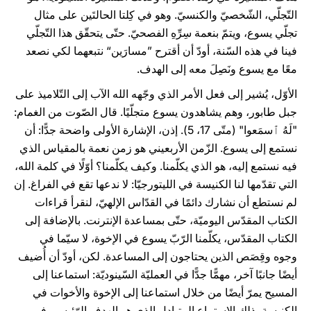
التّجلّي، الشّخصيّ والكنسيّ. وهو في كِلتا الحالتَين على مثال
تجلّي يسوع، ويتمّ بنعمة سِرِّهِ الفصحيّ. حتّى يتحقّق هذا التّجلّي
فينا في هذه السّنة، أودّ أن أقترح ”مسارَين“ نتبعهما لكي نصعد
معًا مع يسوع ونَصِلَ معه إلى الهدف.
الأوّل، يُشير إلى فعل الأمر الذي وجّهه الله الآب إلى التّلاميذ على
جبل طابور، وهم يشاهدون يسوع متجلّيًا. قال الصّوت من الغمام:
"لَهُ ٱسمَعوا" (متّى 17، 5). إذن، الإشارة الأولى واضحة جدًّا: أن
نستمع إلى يسوع. الزّمن الأربعيني هو زمن نعمة بالمقياس الذي
فيه نستمع إليه، هو الذي يكلّمنا. وكيف يكلّمنا؟ أوّلًا في كلمة الله،
التي تقدّمها لنا الكنيسة في الليتورجيّا: لا ندعها تقع في الفراغ. إن
لم نستطع أن نشارك دائمًا في القدّاس الإلهيّ، لنقرأ قراءات
الكتاب المقدّس اليوميّة، حتّى بمساعدة الإنترنت. بالإضافة إلى
الكتاب المقدّس، يكلّمنا الرّبّ يسوع في الإخوة، لا سيّما في
وجوه وقِصَص الذين يحتاجون إلى المساعدة. لكن، أودّ أن أُضيف
أيضًا جانبًا آخر، مهمًّا جدًّا في العمليّة السّينوديّة: استماعنا إلى
المسيح يمرّ أيضًا من خلال استماعنا إلى الإخوة والأخوات في
الكنيسة، ذلك الاستماع المتبادل الذي هو الهدف الرّئيسي في