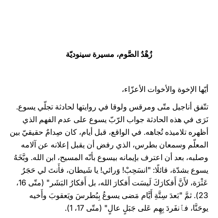
LATINE
زُهْدُ الصَّوم، مسيرة سينوديّة
أيّها الإخوة والأخوات الأعزّاء،
تتّفق أناجيل متّى ومرقس ولوقا في روايتها لحادثة تجلّي يسوع.
نَرَى في هذه الحادثة جواب الرّبّ يسوع على عدم الفهم الذي
أظهره تلاميذه تُجاهه. في الواقع، قبل أيام، كان صِدامٌ حقيقيّ بين
المعلّم وسمعان بطرس، الذي رفض أن يقبل إعلانه عن آلامه
وصلبه، بعد أن اعترف بإيمانه بيسوع بأنّه المسيح، ابن الله. وبَّخَهُ
يسوع بشدّة، قائلًا: "انسَحِبْ! وَرائي! يا شَيطان، فأَنتَ لي حَجَرُ
عَثْرَة، لأَنَّ أَفكارَكَ لَيسَت أَفكارَ الله، بل أَفكارُ البَشَر" (متّى 16،
23). ثمَّ "بَعدَ سِتَّةِ أَيَّام مَضى يسوعُ بِبُطرسَ ويَعقوبَ وأَخيه
يوحَنَّا، فٱنفَردَ بِهِم عَلى جَبَلٍ عالٍ" (متّى 17، 1).