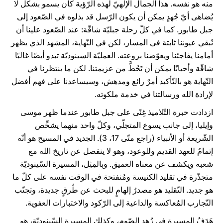
منه هو نفسه. هذا الجمال الإلهيّ لهذه الرّؤية كان يسمو بشكل لا
يُضاهى أيّ جُهدٍ يمكن أن يكون الرّسل قد بذلوه في الصّعود إلى
جبل طابور. كما في كلّ رحلة جبليّة شاقّة: عند الصّعود علينا أن
نُبقي عيوننا ثابتة في المسار، لكن في النّهاية، المشهد الذي يظهر
أمامنا يفاجئنا ويعوّضنا بروعته. العمليّة السينوديّة تبدو أيضًا غالبًا
شاقّة وأحيانًا يمكن أن تَحُطَّ من عزيمتنا. لكن ما ينتظرنا في
النّهاية هو بالتّأكيد أمرٌ رائع ومدهش، وسيساعدنا على فهم أفضل
لإرادة الله ورسالتنا في خدمة ملكوته.
ازدادت خبرة التّلاميذ غِنًى على جبل طابور عندما ظهر موسى
وإيليا، إلى جانب يسوع المتجلّي، وكلّ واحد منهما يشخِّص
الشّريعة أو الأنبياء (راجع متّى 17، 3). الجديد في المسيح هو أنّه
إتمامٌ للعهد القديم وللوعود، وهو لا ينفصل عن تاريخ الله مع
شعبه ويكشف عن معناه العميق. وبِالمِثِل، المسيرة السّينوديّة
متجذّرة في تقليد الكنيسة ومُنفتحة في الوقت نفسه على كلّ ما
هو جديد. التّقليد هو مصدرُ إلهامٍ للبحث عن طُرقٍ جديدة، وتجنّب
التّجارب المُعاكسة والداعية إلى الرّكود والاختبارات العفوية.
هَدَفُ المسيرة في زُهد الصّوم، وكذلك المسيرة السّينوديّة، هو