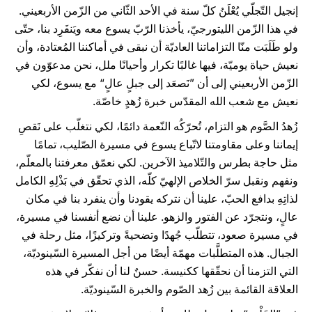
إنجيل التّجلّي يُعْلَنُ كلّ سنة في الأحد الثّاني من الزّمن الأربعيني.
في هذا الزّمن الليتورجيّ، يأخذنا الرّبّ يسوع معه ويَنفَرِد بنا، حتّى
ولو طَلَبَت منّا التزاماتنا العاديّة أن نبقى في أماكننا المُعتادة، وأن
نعيش حياة يوميّة، فيها غالبًا تكرار وأحيانًا ملل، نحن مدعوّون في
الزّمن الأربعيني إلى أن ”نَصعَد إلى جبلٍ عالٍ“ مع يسوع، لكي
نعيش مع شعب الله المقدّس خبرة زُهدٍ خاصّة.
زُهدُ الصَّوم هو التزام، تُحرّكُه النّعمة دائمًا، لكي نتغلّب على نَقصِ
إيماننا وعلى مقاومتنا لاتّباع يسوع في مسيرة الصّليب، تمامًا
مثل حاجة بطرس والتّلاميذ الآخرين. لكي نعمّق معرفتنا بالمعلّم،
ونفهم ونقبل سرّ الخلاص الإلهيّ كلّه، الذي تحقّق في بَذْلِهِ الكامل
لذاتِهِ بدافع الحبّ، علينا أن نتركه يقودنا وأن ينفرد بنا في مكان
عالٍ، ونتجرّد عن الفتور والزهو. علينا أن نضع أنفسنا في مسيرة،
في مسيرة صعود، تتطلّب جُهدًا وتضحيةً وتركيزًا، مثل رحلة في
الجبال. هذه المتطلَّبات مهمّة أيضًا من أجل المسيرة السّينوديّة،
التي التزمنا أن نحقّقها ككنيسة. حسنٌ لنا أن نفكّر في هذه
العلاقة القائمة بين زُهد الصّوم والخبرة السّينوديّة.