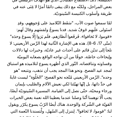
بعض المراحل، ولكنّه مع ذلك يبقى دائمًا أمرًا لا غِنَى عنه في
طريقة وأسلوب الكنيسة السّينوديّة.
لمّا سمعوا صوت الآب، "سَقَط التّلاميذ على وُجوهِهِم، وقدِ
استَولى علَيهِم خَوفٌ شديد. فدنا يسوعُ ولمَسَهم وقالَ لَهم:
«قوموا، لا تَخافوا». فَرفَعوا أَنظارَهم، فلَم يَرَوا إِلّا يسوعَ وحدَه"
(متّى 17، 6-8). هذه هي الإشارة الثّانية لهذا الزّمن الأربعيني: لا
نلجأ إلى تديّن قائم على أحداث غير عاديّة، وخبرات لها دلالات
وإيحاءات خاصّة، خوفًا من أن نواجه الواقع بصعابه اليوميّة
وقساوته وتناقضاته. النّور الذي أظهره يسوع لتلاميذه هو استباق
لمجد عيد الفصح. ونحو هذا المجد يجب أن نذهب، ونتبعه ”هو
وحده“. الزّمن الأربعيني مُتّجه نحو الفصح: ”الخَلْوَة“ ليست غايةً
في حدِّ ذاتها، بل إنّها تهيّئنا لكي نعيش الآلام والصّليب بإيمان
ورجاء ومحبّة، حتّى نصل إلى القيامة. المسيرة السّينوديّة أيضًا،
يجب ألّا توهمنا أنّنا وصلنا عندما يعطينا الله نعمة بعض الخبرات
القويّة في الشّركة والوَحدة. هناك أيضًا الرّبّ يسوع يكرّر ويقول
لنا: "قوموا، لا تَخافوا". لِننزل إلى السّهل، ولْتسندنا النّعمة التي