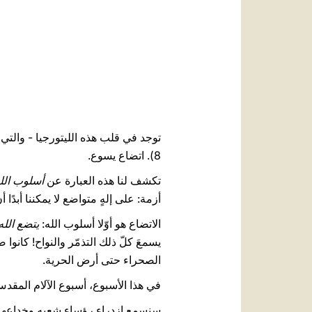
8). اتضاع يسوع.
تكشف لنا هذه العبارة عن
أسلوب الل
أزمة: على إلهٍ متواضع لا يمكننا أبدًا أن ن
الاتضاع هو أوّلا أسلوب الله:
يتضع الله
يسمعَ كلّ ذلك التذمّر والنواح! كانو
الصحراء حتى أرض الحرية.
في هذا الأسبوع، أسبوع الآلام المقدس
سنسمع ازدراء رؤساء شعبه وخداعهم للإي