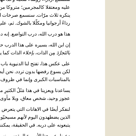
عليه ومعتقلا كالمجرمين؛ متروكا م
ينكره ثلاث مرّات. سنسمع صرخات الجَم
رداءً أرجوانيا ومكلّلا بالشوك. ثم،
هذا هو درب الله، درب التواضع. إنه د
إن ابن الله، بسيره على هذا الدرب حتى
بالتَجرَّدَ
مِن الذات،
بإخلاء
الذات كما يقول الكتاب 
على عكس هذا، تفتح لنا الدنيوية باب ال
لكن يسوع رفضها بدون تردد. نحن أيضً
بالمناسبات الكبرى وإنما في ظروف ال
يساعدنا ويعزينا في هذا مَثَلُ الكثيرِ
عجوز وحيد، شخص معاق، وبلا مأوى
لنفكر أيضًا في الاهانات التي يتعرض ل
الذين يضطهدون اليوم لأنهم مسيحيّو
يتبعونه على دربه. في الحقيقة، يمكننا 
دعونا، عبر هذا الأسبوع المقدس، نسير 