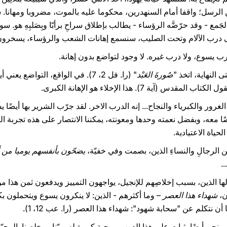
ن الرسل؛ واقفا أمام السنهدرين، محكوما عليه بالموت، مضروبا ومها
ع - وقد حرّضَّه الرؤساء - يطالب بإطلاق سراحِ برأبّا وبِصَلبِهِ هو. 
 على درب الآلام وتحت الصليب، سنسمع إهانات الشعب والرؤساء، يسخرون 
رب يسوع، ولا درب غيره. لا وجود لتواضع بدون إهانة.
 النهاية، اتخذ "
صُورةَ العَبْد
" (را. فل 2، 7). في الواقع، التواضع يعني أيضًا خدمة، ويعني إعطاء مجالا لله
المقدس (آية 7). هذا الإخلاء هو الإهانة الكبرى.
غرور والكبرياء والنجاح... إنه الدرب الاخر. لقد جرّب الشرير بها أيضًا 
ا معه، وبفضل نعمته وحدها ومعونته، يمكننا الانتصار على هذه تجربة ا
حياة الاعتيادية.
 من الرجالِ والنساءِ الذين، بصمت وفي خفيّة،
يضحّون بأنفسهم يوميا من 
...
ها الذين، بسبب إخلاصِهم للإنجيل، يواجهون التمييز ويدفعون ثمن هذا من 
ن،
شهداء هذا العصر
– وما أكثرهم - الذين: لا ينكرون يسوع ويتحملون بكر
أن نتكلم عن "سحابة شهود": شهداء هذا العصر (را. عب 12، 1).
نحن أيضًا بثبات على هذا الدرب، بمحبة كبيرة له، ربّنا ومخلصنا. المحبّ