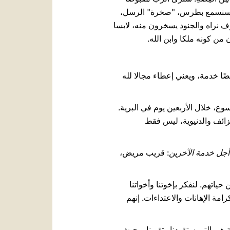
نا. سنسمع بطرس، "صخرة" الرسل،
سوف نراه والجنود يسخرون منه، لابسا
من كونه ملكا وابن الله.
يسوع، خلال الأربعين يوم في البرية.
لزائف والدنيوية، ليس فقط
أجل خدمة الآخرين
: قريب مريض،
حياتهم. لنفكر بإخوتنا وأخواتنا
امة الإهانات والاعتداءات. إنهم
ة هي التي ستقودنا وتقوينا. وحيث