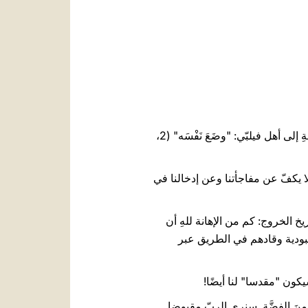
العربيّة
中文
LATINE
توجد في قلب هذه الليتورجيا - والتي تبدو احتفاليّةً للغاية - العبارة التي سَمِعناها في النشيد الوارد في الرسالةِ إلى أهل فيلبّي: "وضَعَ نَفْسَه" (2،
ا يكفّ عن مفاجأتنا وعن إدخالنا في
ريخ الخروج: كم من الإهانة للهِ أن
لعبودية وقادهم في الطريق عبر
كون "مقدسا" لنا أيضًا!
نَ الفِضَّةِ. سنرى الربّ مقبوضا