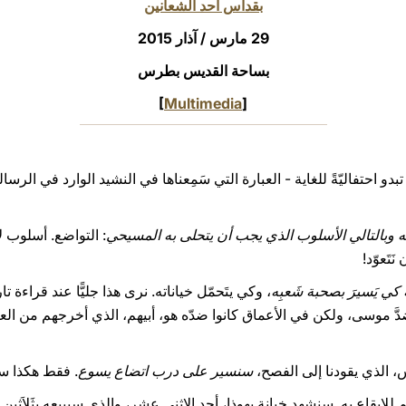
بقداس أحد الشعانين
29 مارس / آذار 2015
بساحة القديس بطرس
[
Multimedia
]
ه وبالتالي الأسلوب الذي يجب أن يتحلى به المسيحي
: التواضع. أسلوب ل
َتَعوّد!
 كي يَسيرَ بصحبة شَعبِه
، وكي يتَحمّل خياناته. نرى هذا جليًّا عند قراءة تا
ا ضدَّ موسى، ولكن في الأعماق كانوا ضدّه هو، أبيهم، الذي أخرجهم من ا
، الذي يقودنا إلى الفصح،
سنسير على درب اتضاع يسوع
. فقط هكذا سي
قاع به. سنشهد خيانة يهوذا، أحد الاثني عشر، والذي سيبيعه بثَلاَثِين مِ