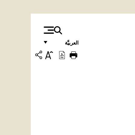
العربيَّة
FRANÇAIS
ENGLISH
ITALIANO
PORTUGUÊS
ESPAÑOL
DEUTSCH
POLSKI