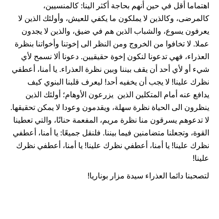
اهتماما أقل في حين أنهم بحاجة أكثر الينا: كالمنسيين،
كالمرضى، وكالذين لا يملكون ما يكفي للعيش، وأولئك الذين لا
يعرفون يسوع، والشباب الذين هم في ضيق، والذين لا يجدون
عملا. لا تخافوا من الخروج ومن النظر الى إخوتنا وأخواتنا بنظرة
العذراء، فهي تدعونا لنكون إخوة حقيقيين. دعونا ألا نسمح لأي
شيء أو لأي أحد أن يقف بيننا وبين نظرة العذراء. يا أمنا، أعطفي
نظرك علينا! لا يجب أن يخفيه أحد! ليعرف قلبنا البنوي كيف
يدافع عنه أمام المتكلين الذين يزرعون الأوهام؛ أولئك الذين
ينظرون الى الحياة نظرة سهلة، ويقدمون وعودا لا يمكن تحقيقها.
لا تدعوهم يسرقون منا نظرة مريم، المفعمة حنانًا، والتي تعطينا
القوة، وتجعلنا متضامنين فيما بيننا. فلنقل جميعًا: يا أمنا، أعطفي
نظرك علينا! يا أمنا، أعطفي نظرك علينا! يا أمنا، أعطفي نظرك
علينا!
لتصحبنا دائما العذراء سيدة مزار بوناريا!