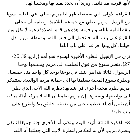
لأنها قريبة منا دائما، ونريد أن نجدد ثقتنا بها ومحبتنا لها.
القراءة الأولى التي سمعنا تظهر لنا مريم تصلي، في العلية، سويا
مع الرسل. مريم تصلي مع جماعة التلاميذ، وتعلمنا أن نتحلى
بثقة التامة بالله، وبرحمته. هذه هي قوة الصلاة! دعونا لا نكل من
القرع على باب الله. فلنحمل إلى قلب الله، بواسطة مريم، كل
حياتنا، كل يوم! اقرعوا على باب الله!
نرى في الإنجيل النظرة الأخيرة ليسوع نحو أمه (را. يو 19، 25-
27). ينظر يسوع من فوق الصليب الى مريم ويسلمها يوحنا
الرسول، قائلا: هذا هو ابنك. في يوحنا يوجد كل واحد منا، جميعنا،
ونظرة يسوع المحبة يسلمنا بها الى حماية مريم الوالدية. ستتذكر
مريم نظرة محبة أخرى في شبابها: نظرة الله الآب، الذي نظر
الى تواضعها، وصغرها. إن مريم تعلمنا أن الله لا يتركنا أبدًا، يمكنه
أن يفعل أشياء عظيمة حتى من ضعفنا. فلنثق به! ولنقرع على
باب قلبه!
3- الفكرة الثالثة: أتيت اليوم بينكم، أو بالأحرى جئنا جميعًا لنلتقي
بنظرة مريم، لأن به انعكاس لنظرة الآب، التي جعلتها أم الله،