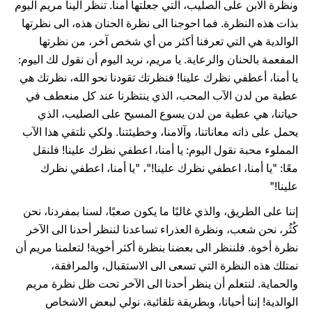
ونظرة الابن على الصليب، التي جعلتها أمنا. تنظر الينا مريم اليوم
بذات هذه النظرة. فما احوجنا الى نظرة الحنان هذه، الى نظرتها
الوالدية هي التي تعرفنا أكثر من أي شخص آخر، من نظرتها
المفعمة بالحنان والرعاية. يا مريم، نريد اليوم أن نقول لك اليوم:
يا أمنا، أعطفي نظرك علينا! فنظرتك تقودنا نحو الله، نظرتك هي
عطية من لدن الآب المحب، الذي ينتظرنا عند كل منعطف في
حياتنا، هي عطية من لدن يسوع المسيح على الصليب، الذي
يحمل على ذاته معاناتنا، وآلامنا، وخطيئتنا. ولكي نلتقي هذا الآب
المملوء محبة نقول اليوم: يا أمنا، اعطفي نظرك علينا! فلنقل
معًا: "يا أمنا، اعطفي نظرك علينا!"، "يا أمنا، اعطفي نظرك
علينا!"
إننا على الطريق، والذي غالبًا ما يكون صعبًا، لسنا بمفردنا، نحن
كُثُر، نحن شعب، ونظرة العذراء تساعدنا لننظر أحدنا الى الآخر
نظرة أخوة. فلننظر الى بعضنا بنظرة أكثر أخوية! لتعلمنا مريم أن
نمتلك هذه النظرة التي تسعى الى الاستقبال، والمرافقة،
والحماية. لنتعلم أن ينظر أحدنا الى الآخر تحت ظل نظرة مريم
الوالدية! إننا أحيانا، وبطريقة تلقائية، نولي لبعض الاشخاص