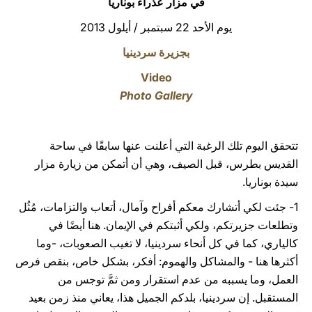
في مزار عذراء بوناريا
LATINE
يوم الأحد 22 سبتمبر / أيلول 2013
بجزيرة سردينيا
Video
Photo Gallery
تتحقق اليوم تلك الرغبة التي أعلنت عنها سابقًا في ساحة
القديس بطرس، قبل الصيف، وهي أن أتمكن من زيارة مزار
سيدة بوناريا.
1- جئت لكي أتشارك معكم أفراح وآمال، أتعاب والتزامات، مُثُل
وتطلعات جزيرتكم، ولكي أثبتكم في الإيمان. هنا أيضًا في
كالياري، كما في كل أنحاء سردينيا، لا تغيب الصعوبات، -وما
أكثرها هنا - والمشاكل والهموم: أفكر، بشكل خاص، بنقص فرص
العمل، وما يسببه من عدم استقرار ومن ثمَّ توجس من
المستقبل. إن سردينيا، بلدكم الجميل هذا، يعاني منذ زمن بعيد