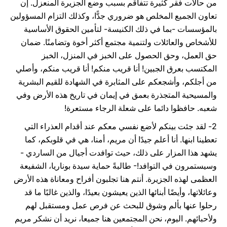
من حالات فقر كثيرة تتفاقم بسبب وضع الجزيرة المنعزل. إن
تعاون الجميع المخلص هو ضروري جدًّا، وكذلك التزام المسؤولين
بالمؤسسات -بما في ذلك الكنيسة- لتأمين الحقوق الأساسية
للأشخاص والعائلات ولتنمية مجتمع أكثر أخوة وتضامنًا. ضمان
حق العمل، وحق الحصول على الخبز في المنزل، الخبز
المكتسب بعرق الجبين! أنا قريب منكم! أنا قريب منكم، وأصلي
من أجلكم، وأشجعكم على المثابرة في الشهادة للقيم البشرية
والمسيحية المتجذرة بعمق في إيمان في تاريخ هذه الأرض وفي
شعبه. حافظوا دائما على شعلة الرجاء مستعرة!
2- لقد جئت بينكم لأضع نفسي معكم عند أقدام العذراء التي
تعطينا ابنها. أنا أعلم جيدًا أن مريم، أمنا، هي في قلوبكم، كما
يشهد هذا المزار على ذلك، حيث توافدت أجيال من الساردي -
وسيستمرون في التوافد!- طالبةً حماية سيدة بوناريا، الشفيعة
العظمى لهذه الجزيرة. أنتم هنا تجلبون أفراح ومعاناة هذه الأرض
وعائلاتها، وأيضًا أبنائها الذين يعيشون بعيدًا، والذين غالبًا ما قد
رحلوا عنها بألم وشوق للبحث عن فرص عمل ومستقبل لهم
ولأحبائهم. اليوم، نحن المجتمعين هنا جميعا، نريد أن نشكر مريم