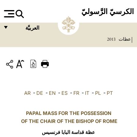
الكرسيّ الرَّسوليّ
العربيَّة
عظات
2013
FRANÇAIS
ENGLISH
ITALIANO
PORTUGUÊS
ESPAÑOL
AR
-
DE
-
EN
-
ES
-
FR
-
IT
-
PL
-
PT
DEUTSCH
POLSKI
PAPAL MASS FOR THE POSSESSION
OF THE CHAIR OF THE BISHOP OF ROME
العربيّة
عظة قداسة البابا فرنسيس
中文