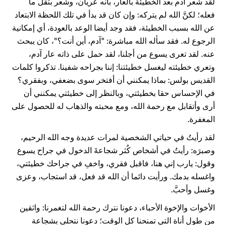
لقد شعر آدم بعد الخطيئة بالعار، بأنه عريان، وشعر بثقل ما
فعله؛ لكنَّ الله لم يتركه: وإن كان قد بدأ في تلك اللحظة الابتعاد
عن الله بسبب الخطيئة، فقد وجد أيضا الوعد بالعودة، أي إمكانية
الرجوع له. فقد سأله الله مباشرة: "آدم، أين أنت؟"، كان يبحث
عنه. لقد تعرى يسوع من أجلنا، لقد حمل على ذاته عار آدم،
وتعري خطيئته ليغسل خطيئتنا: إننا بجراحه شفينا. تذكروا كلمات
القديس بولس: بماذا يمكنني أن أفتخر سوى بضعفي، وبفقري؟
في الإحساس حقا بخطيئتي، وبالنظر إلى خطيئتي يمكنني أن
أرى وأتقابل مع رحمة الله، ومع محبته والذهاب له للحصول على
المغفرة.
لقد رأيتُ في حياتي الشخصية لمرات عديدة وجه الله الرحيم،
وصبرَه: رأيتُ في أشخاص كُثر شجاعةَ الدخول في جراح يسوع
وقول: يارب إني هنا، فاقبل فقري، واخفِ في جراحك خطيئتي،
واغسله بدمك. ورأيت دائما أن الله قد فعل، قد استجاب، وعزى
وغسل وأحبَّ.
الأخوات والإخوة الأحباء، دعونا نترك رحمة الله لتغمرنا: واثقين
من طولِ أناة التي تمنحنا كل الوقت؛ دعونا نتحلى بشجاعة