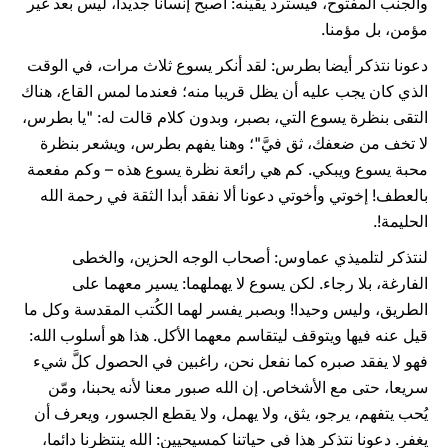
والجنب المفتوح، فيسترد يقينه: أصبح إنسانا جديدا، ليس بعد غير
مؤمن، بل مؤمنا.
دعونا نتذكر أيضا بطرس: لقد أنكر يسوع ثلاث مرات، في الوقت
الذي كان يجب عليه أن يظل قريبا منه؛ فعندما لمس القاع، هناك
التقى بنظرة يسوع التي، بصبر، وبدون كلام قالت له: "يا بطرس،
لا تخف من ضعفك، ثق فيَّ"؛ وهنا يفهم بطرس، ويشعر بنظرة
محبة يسوع ويبكي. كم هي رائعة نظرة يسوع هذه – وكم مفعمة
بالعطف! إخوتي وأخوتي دعونا ألا نفقد أبدا الثقة في رحمة الله
الحليمة!.
لنتذكر لتلميذي عماوس: أصحاب الوجه الحزين، والخطى
الفارغة، بلا رجاء. لكن يسوع لا يهملهما: يسير معهما على
الطريق، وليس وحيدا! وبصبر يفسر لهما الكُتب المقدسة وكل ما
قيل عنه فيها ويتوقف ليتقاسم معهما الأكل. هذا هو أسلوب الله:
فهو لا يفقد صبره كما نفعل نحن، راغبين في الحصول كلَّ شيء
سريعا، حتى مع الأشخاص. إن الله صبور معنا لأنه يحبنا، ومّن
يُحب يتفهم، يرجو، يثق، ولا يهمل، ولا يقطع الجسور، ويعرف أن
يغفر. دعونا نتذكر هذا في حياتنا كمسيحيين: الله ينتظرنا دائما،