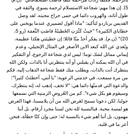
5). إن هذا مهم: شجاعة الاستسلام لرحمة يسوع، والثقة في
طول أناته، والهروب دائما في حمى جراح محبته. لقد وصل
القديس برناردو لتأكيد: "ماذا أقول لضميري عندما يوبخني على
خطاياي الكثيرة؟ "حَيثُ كَثُرَتِ الخَطيئَةُ فاضَتِ النِّعمَة (رو 5،
20)" (ن.م). قد يفكر أحدٌ منّا قائلا: إن خطيئتي هكذا عظيمة،
وبُعدي عن الله كبعد الابن الأصغر في المثال الإنجيلي، وعدم
إيماني مماثل لشك توما؛ ليس لدي شجاعة الرجوع، أو التفكير
في أن الله يمكنه أن يقبلني أو أنه ينتظرني أنا بالذات. ولكن الله
ينتظرك أنت بالذات، ويطلب منك فقط شجاعة الذهاب إليه. فكم
من مرة سمعت، في خدمتي الرعوية: "يا أبتي، أخطئتُ كثيرا"؛
والدعوة التي قدمتُها دائما هي: "لا تخف، إذهب له، إنه ينتظرك،
وسيقوم هو بكل شيء". كم من العُروضِ الزمنية التي نسمعها
حولنا، لكن دعونا نسمح لعَرض الله من أن يلامسنا، فهذا العرض
هو لمسة محبة. فبالنسبة لله نحن لسنا مجرد أرقام، بل أننا
مهمون، بل أننا أهم شيء بالنسبة له؛ حتى وإن كنّا خطأة، فنحن
أعز ما في قلبه.