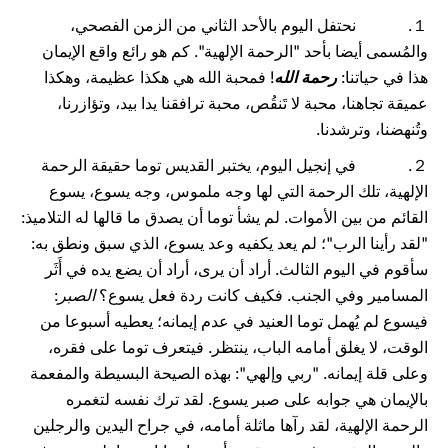
１. نحتفل اليوم بالأحد الثاني من الزمن الفصحي،
والمُسمى أيضا بأحد "الرحمة الإلهية". كم هو رائع واقع الإيمان
هذا في حياتنا:
رحمة الله
! فمحبة الله هي هكذا عظيمة، وهكذا
عميقة تجاهنا، محبة لا تَنقُص، محبة ترافقنا يدا بيد، وتؤازرنا،
وتُنهضنا، وترشدنا.
２. في إنجيل اليوم، يختبر القديس توما حقيقة الرحمة
الإلهية، تلك الرحمة التي لها وجه ملموس، وجه يسوع، يسوع
القائم من بين الأموات. لم يشأ توما أن يصدق ما قالها له التلاميذ:
"لقد رأينا الرب"؛ لم يعد يكفيه وعد يسوع، الذي سبق ونطق به:
سأقوم في اليوم الثالث. أراد أن يرى، أراد أن يضع يده في أَثَر
المسامير وفي الجنب. فكيف كانت ردة فعل يسوع؟
الصبر
:
فيسوع لم يُهمل توما العنيد في عدم إيمانه؛ يعطيه أسبوعا من
الوقت، لا يغلق أمامه الباب، ينتظر. فيتعرف توما على فقره،
وعلى قلة إيمانه. "ربي وإلهي": بهذه الصيحة البسيطة والمفعمة
بالإيمان هي جوابه على صبر يسوع. لقد ترك نفسه لتغمره
الرحمة الإلهية، لقد رآها ماثلة أمامه، في جراح اليدين والرجلين