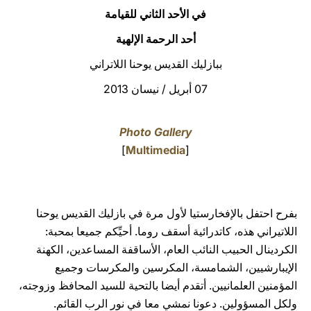
في الأحد الثاني للقيامة
LATINE
أحد الرحمة الإلهية
ببازليك القديس يوحنا اللاتراني
07 أبريل / نيسان 2013
Photo Gallery
]
Multimedia
[
بفرح احتفل بالإفخارستيا لأول مرة في بازليك القديس يوحنا
اللاتيراني هذه، كاتدرائية أسقف روما. أحيِّكم جميعا بمحبة:
الكردينال الحبيب النائب العام، الأساقفة المساعدين، الكهنة
الإيبارشيين، الشمامسة، المكرسين والمكرسات وجميع
المؤمنين العلمانيين. أتقدم أيضا بالتحية للسيد المحافظ وزوجته،
ولكل المسؤولين. دعونا نمشي معا في نور الرب القائم.