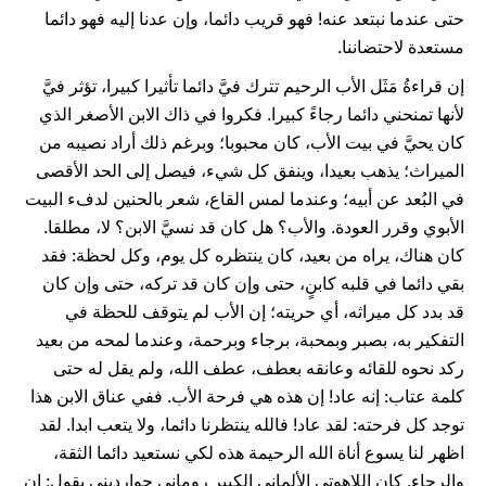
حتى عندما نبتعد عنه! فهو قريب دائما، وإن عدنا إليه فهو دائما
مستعدة لاحتضاننا.
إن قراءةُ مَثَل الأب الرحيم تترك فيَّ دائما تأثيرا كبيرا، تؤثر فيَّ
لأنها تمنحني دائما رجاءً كبيرا. فكروا في ذاك الابن الأصغر الذي
كان يحيَّ في بيت الأب، كان محبوبا؛ وبرغم ذلك أراد نصيبه من
الميراث؛ يذهب بعيدا، وينفق كل شيء، فيصل إلى الحد الأقصى
في البُعد عن أبيه؛ وعندما لمس القاع، شعر بالحنين لدفء البيت
الأبوي وقرر العودة. والأب؟ هل كان قد نسيَّ الابن؟ لا، مطلقا.
كان هناك، يراه من بعيد، كان ينتظره كل يوم، وكل لحظة: فقد
بقي دائما في قلبه كابنٍ، حتى وإن كان قد تركه، حتى وإن كان
قد بدد كل ميراثه، أي حريته؛ إن الأب لم يتوقف للحظة في
التفكير به، بصبر وبمحبة، برجاء وبرحمة، وعندما لمحه من بعيد
ركد نحوه للقائه وعانقه بعطف، عطف الله، ولم يقل له حتى
كلمة عتاب: إنه عاد! إن هذه هي فرحة الأب. ففي عناق الابن هذا
توجد كل فرحته: لقد عاد! فالله ينتظرنا دائما، ولا يتعب ابدا. لقد
اظهر لنا يسوع أناة الله الرحيمة هذه لكي نستعيد دائما الثقة،
والرجاء. كان اللاهوتي الألماني الكبير روماني جوارديني يقول: إن