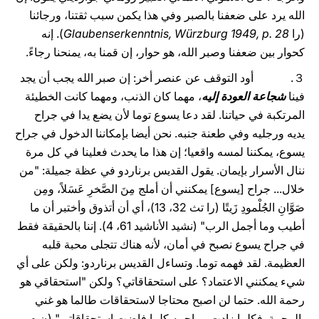
الله يرد على ضعفنا بالصبر وفي هذا يكمن سبب ثقتنا، ورجائنا
(را
Glaubenserkenntnis, Würzburg 1949, p. 28
). إنه
كحوار بين ضعفنا وصبر الله، هو حوار، إن قمنا به، يمنحنا رجاءً.
３. أود التوقف عن عنصر أخر: إن صبر الله يجب أن يجد
فينا
شجاعة العودة إليه
، مهما كان الذنب، ومهما كانت الخطيئة
المرتكبة في حياتنا. لقد دعا يسوع توما لأن يضع يدا في جراح
يديه ورجليه وفي طعنة جنبه. نحن أيضا بإمكاننا الدخول في جراح
يسوع، يمكننا لمسه واقعيا؛ إن هذا ما يحدث فعلينا في كل مرة
ننال الأسرار بإيمان. يقول القديس برناردو في عظة جميلة: "من
خلال... جراح [يسوع] يمكنني أن أملج مِنَ الصَّخرِ عَسَلاً، ومِن
صَوَّانِ الجُلْمودِ زَيتًا (را تث 32، 13)، أي أن أتذوق وأختبر أن ما
أطيب وما أجمل الرب" (نشيد الأناشيد 61، 4). إننا بالحقيقة فقط
في جراح يسوع نصبح في أمان، لأنه هناك تتجلى محبة قلبه
العظيمة. لقد فهمه توما. وتساءل القديس برناردو: ولكن على أي
شيء يمكنني الاعتماد؟ على استحقاقاتي؟ ولكن "استحقاقي هو
رحمة الله. حتما لن اصبح محتاجا لاستحقاقات طالما هو غني
بالرحمة. فكلما زادت مراحمه كلما فاضت استحقاقاتي" (ن.م،