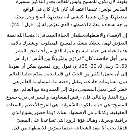
يقودنا لأن نكون للمسيح وليس للعالم. يجدر التذكير بمسيرة
القدّيس بولس: عندما اعتقد أنه كان بارًا، كان في الواقع
مضطهِدًا، ولكن عندما اكتشف أنه مضطهِدٌ، أصبح رجل محبّة
يواجه بسعادة معاناةَ الاضطهاد الذي تعرّض له (را. قول 1، 24).
إن الإقصاء والاضطهاديجسّدان الحياة الجديدة. إذا منحنا الله نعمة
التعرّض لهما، يجعلانا نتشبّه بالمسيح المصلوب، ونشترك بآلامه.
هذه الحياة هي حياة المسيح عينها، الذي من أجلنا نحن البشر
ومن أجل خلاصنا، كان "مُزدَرًى ومَتْروكًا مِنَ النَّاس" (را. أش
53، 3؛ رسل 8، 30- 35). إن قبول روح المسيح يمكن أن يقودنا
إلى أن نحمل الكثير من الحبّ في قلبنا بحيث نقدّم حياتنا للعالم
دون مساومات خادعة، ونقبل رفضه لنا. فمساومة العالم هي
خطر كبير: يميل المسيحي دومًا إلى المساومة مع العالم، مع
روح الدنيا. وبالتالي فإن–رفض المساومة والسير في درب يسوع
المسيح- هي حياة ملكوت السَّمَوات. هي الفرح الأعظم والسعادة
الحقيقية. وكذلك، في الاضطهاد، هناك دَومًا حضور يسوع الذي
يرافقنا ويعزينا، وهناك قوّة الروح التي تساعدنا على المضيّ
قدمًا. يجب ألا نفقد الشجاعة عندما نتعرّض للاضطهادَ من قِبَلِ