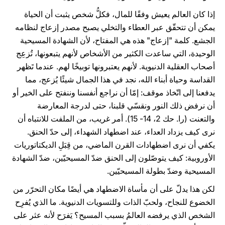
إذا كان العالم يعيش وفقًا للمال، فكلُّ شخص يثبت أن الحياة
يمكن أن تتحقّق عبر العطاء والتخلي يصبح مصدر إزعاج لنظامه
الجشع. كلمة "إزعاج" هذه هي المفتاح، لأن الشهادة المسيحية
الوحيدة، التي ساعدت الكثير من الأشخاص لأنهم يتبعونها، تُزعِج
أصحاب العقلية الدنيوية. لأنهم يعتبرونها توبيخًا لهم. عندما تَظهر
القداسة وحياة أبناء الله، نجد في هذا الجمال شيئًا يُزعج، مما
يدفعنا إلى اتّخاذ موقف: إمّا أن نراجع أنفسنا وننفتح على الخير أو
أن نرفض ذلك النور ونقسّي قلبنا، حتى لدرجة المعارضة
والتعنت (را. حك 2، 14- 15). أمر غريب، من الملفت للانتباه أن
نرى كيف يزداد العداء، عند اضطهاد الشهداء، إلى حدّ الحنق.
يكفي أن نرى اضطهادات القرن الماضي، من قِبَلِ الديكتاتوريات
الأوروبية: كيف يتوصّلون إلى الحنق ضدّ المسيحيّين، ضدّ الشهادة
المسيحية وضدّ بطولة المسيحيّين.
لكن هذا يدلّ على أن مأساة الاضطهاد هي أيضًا مكان التحرّر من
الخضوع للنجاح، ولحبّ الذات وللتسويات الدنيوية. ما الذي يُفرِح
الشخص الذي يرفضه العالمُ بسبب المسيح؟ يَفرَح لأنه عثر على