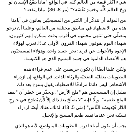
شيء أكثر قيمة من العالم كلّه. في الواقع "ماذا يَنفَعُ الإِنسانَ لو
رَبِحَ العالَمَ كُلَّه وخَسِرَ نَفْسَه؟" (مر 8، 36). ماذا ينفعه؟
من المؤلم أن نتذكّر أن الكثير من المسيحيّين يعانون في أيامنا
هذه من الاضطهاد في مناطق مختلفة من العالم، وعلينا أن نرجو
ونصلّي حتى تنتهي محنتهم في أقرب وقت ممكن. إنهم كثيرون:
شهداء اليوم يفوقون شهداء القرون الأولى عددًا. نعرب لهؤلاء
الإخوة والأخوات عن قربنا: نحن جسد واحد، وهؤلاء المسيحيّون
هم الأعضاء الدامية في جسد المسيح الذي هو الكنيسة.
ولكن علينا أيضًا أن نكون حريصين على عدم قراءة هذه
التطويبات بعقليّه الضحيّةوالرثاء للذات. في الواقع، إن ازدراء
الأشخاص ليس دائمًا مرادفًا للاضطهاد: يقول يسوع بعد ذلك
بقليل إن المسيحيين هم "ملح الأرض"، ويحذّر من خطر أن "يفقد
الملح طعمه"، وإلّا فإنه "لا يَصلُحُ بَعدَ ذلك إِلاَّ لأَنْ يُطرَحَ في خارِجِ
الدَّار فَيَدوسَه النَّاس" (متى 5، 13). لذلك، هناك أيضًا ازدراء
نسبّبه نحن عندما نفقد طعم المسيح والإنجيل.
يجب أن نكون أمناء لدرب التطويبات المتواضع، لأنه هو الذي