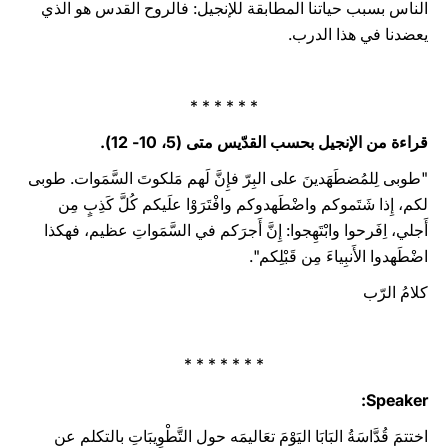
الناس بسبب حياتنا المطابقة للإنجيل: فالروح القدس هو الذي
يعضدنا في هذا الدرب.
* * * * * *
قراءة من الإنجيل بحسب القدّيس متى (5، 10- 12).
"طوبى لِلمُضطَهَدينَ على البِرّ فإِنَّ لَهم مَلكوتَ السَّمَوات. طوبى
لكم، إِذا شَتَموكم واضْطَهدوكم وافْتَرَوْا علَيكم كُلَّ كَذِبٍ مِن
أَجلي، اِفَرحوا وابْتَهِجوا: إِنَّ أَجرَكم في السَّمَواتِ عظيم، فهكذا
اضْطَهدوا الأَنبِياءَ مِن قَبْلِكم".
كلامُ الرّب
* * * * * * *
Speaker:
اختتمَ قُدَّاسَةُ البَابَا اليَوْمَ تعَاليمَه حول التَّطْوِيبَاتِ بالتكلم عن