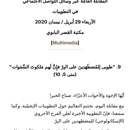
المقابلة العامّة عبر وسائل التواصل الاجتماعي
LATINE
في التطويبات
الأربعاء 29 أبريل / نيسان 2020‏
مكتبة القصر البابوي
]
Multimedia
[
9. "طوبى لِلمُضطَهَدينَ على البِرّ فإِنَّ لَهم مَلكوتَ السَّمَوات"
(متى 5، 10)
أيّها الإخوة والأخوات الأعزّاء، صباح الخير!
مع مقابلة اليوم، نختتم التعاليمَ حول التطويبات الإنجيلية. وكما
سمعنا، فإنّ التطويبة الأخيرة تُعلن الفرح الأخروي
(الإسكاتولوجي) للمضطهدين على البِرّ.