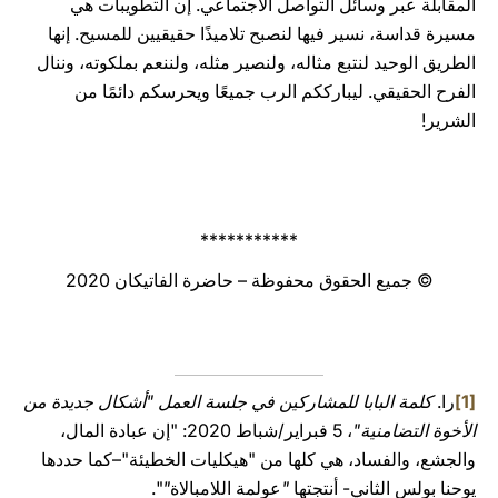
المقابلة عبر وسائل التواصل الاجتماعي. إن التطويبات هي
مسيرة قداسة، نسير فيها لنصبح تلاميذًا حقيقيين للمسيح. إنها
الطريق الوحيد لنتبع مثاله، ولنصير مثله، ولننعم بملكوته، وننال
الفرح الحقيقي. ليبارككم الرب جميعًا ويحرسكم دائمًا من
الشرير!
***********
© جميع الحقوق محفوظة – حاضرة الفاتيكان 2020
[1]
را.
كلمة البابا للمشاركين في جلسة العمل "أشكال جديدة من
الأخوة التضامنية"
، 5 فبراير/شباط 2020: "إن عبادة المال،
والجشع، والفساد، هي كلها من "هيكليات الخطيئة"–كما حددها
يوحنا بولس الثاني- أنتجتها
"
عولمة اللامبالاة
"
".