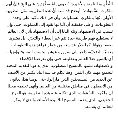
التَّطْوِيبَةِ الثامنةِ والأخيرة: "طوبى لِلمُضطَهَدينَ على البِرّ فإِنَّ لَهم
مَلكوتَ السَّمَوات". أوضح قداسته أنَّ هذه التطويبة، مثل التطويبة
الأولى، تَعِدُ بملكوتِ السماوات، وأن في ذلك تأكيد على وَحدة
التطويبات، وعلى حقيقية أن اتّباعها يقود إلى الملكوت، حتى وإن
تسبب في الاضطهاد. ونبّه البابا إلى أن الاضطهاد يأتي لأن العالم
لا يستطيع فهم طريقة حياة تتم عَبر العطاءِ والتجرّدِ، بل يَعتبرها
ضعفا وهوانا. كما حذّر قداسته من خطر قراءة هذه التطويبات
بعقليّة الضحيّة، داعيا إلى ضرورة عيشها بحسب المسيح وإنجيله،
أي بالسير ضدّ العالم وعقليته، حتى وإن تعرضنا للإقصاء
والاضطهاد، تشبها بالمسيح المصلوب، الذي يدعونا لتقديم المحبة
للجميع مهما كان الثمن. وهنا تكلم قداسة البابا بكثير من الأسف
عن العديد من المسيحيّين الذين مازالوا، حتى يومنا هذا، يعانون
من الاضطهاد في مناطق مختلفة من العالم. وأنهى تعليمه معلنًا
أن ملكوت السَّمَوات، الذي تتكلم عنه هذه التطويبة، هو الفرح
الحقيقي، الذي يقدمه المسيح لتلاميذه الأمناء، والذي لا يمكن
للعالم أن يقدمه.