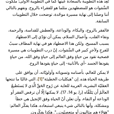
تَعِد هذه التطويبة بالسعادة عينها كما في التطويبة الأولى: ملكوت
السَّمَوات هو للمضطهدين مثلما هو للفقراء بالروح. ونفهم بالتالي
أننا وصلنا إلى نهاية مسيرة موحّدة، توضحت خلال التطويبات
السابقة.
فالفقر بالروح، والبكاء، والوداعة، والعطش للقداسة، والرحمة،
ونقاء القلب، وأعمال السلام، يمكن أن تؤدّي إلى الاضطهاد
بسبب المسيح، ولكن هذا الاضطهاد هو في نهاية المطاف سببٌ
للفرحِ ولأجرٍ كبير في السَّمَوات. إنّ درب التطويبات هي مسيرة
فصحية تقود من حياةٍ وفق العالم إلى حياةٍ وفق الله، من حياةٍ
يقودها الجسد -أي بالأنانية- إلى حياةٍ يقودها الروح.
لا يمكن للعالم، بأصنامه وتسوياته وأولويّاته، أن يوافق على
طريقة الحياة هذه. إن "هيكليات الخطيئة"
[1]
، التي غالبًا ما تنتجها
العقليّة البشرية، الغريبة للغاية عن رُوح الحَقِّ الَّذي لا يَستَطيعُ
العالَمُ أَن يَتَلَقَّاه (را. يو 14، 17)، لا يمكنها إلّا أن ترفض الفقر أو
الوداعة أو النقاء، وأن تعلن أنّ الحياة وفق الإنجيل هي خطأ
ومشكلة، وأنها بالتالي شيء ينبغي استبعاده. هكذا يفكّر العالم:
"هؤلاء هم مثاليون أو متعصبّون...". هكذا يفكّرون.