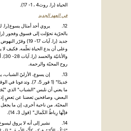
الحياة (را. روث4 ، 1- 17).
في العهد الجديد
وعلى أن يدع الحياة تعلّمه. فكيف لا
والأ
روح المحبّة والرحمة.
13. إن يسوع، الأزليّ الشباب، يريد أن 
جَديدًا" (1 قور 5، 7). وتدعونا في الوقت عينه، لأن "نخلع الإنسان العتيق" (قول 3، 9) كي نلبس "الإنسان الجديد" (قول 3، 10)
ما يعني أن نلبس "الشباب" الذي "يُجَدَّ
المحبّة. من ناحية أخرى، إن ما يجعل الرو
فإنَّها رِباطُ الكَمال" (قول 3، 14).
14. نشير إلى أنه لا يروق ليسوع أ
"لِيَكُنِ الأَكبَرُ فيكم كأَنَّه الأَصغَر" (لو 22، 26). فبالنسبة له، ليس للعمر امتيازات، ولا يعني أن الشخص الأصغر سنًّا هو أقلّ قيمة أو أقلّ كرامة.