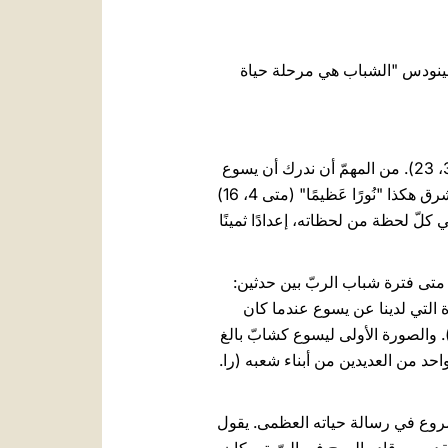
سينودس "الشباب هي مرحلة حياة
23. إن الربّ قد "لفَظَ الرُّوح" (متى 27، 50) فوق الصليب، وكان عمره أكثر من ثَلاثينَ سنة بقليل (لو 3، 23). من المهمّ أن ندرك أن يسوع
كان شابًّا. لقد وهب حياته عندما كان، بحسب معايير اليوم، شابًّا بالغًا. بدأ رسالته العامّة في مقتبل العمر، وأشرق هكذا "نُورًا عَظيمًا" (متى 4، 16)
كلّ لحظة من لحظاته، إعدادًا ثمينًا
 متى فترة شباب الربّ بين حدثين:
ة التي لدينا عن يسوع عندما كان
لًا هي صور لاجئ صغير في مصر (را. متى 2، 14- 15) وعودته إلى وطنه في الناصرة (را. متى 2، 19- 23). والصورة الأولى ليسوع كشابّ بالغ
حد من العديدين من أبناء شعبه (را.
لشروع في رسالة حياته العظمى. يقول