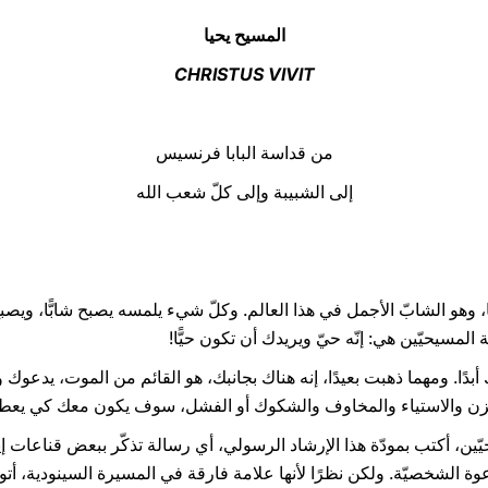
المسيح يحيا
CHRISTUS VIVIT
من قداسة البابا فرنسيس
إلى الشبيبة وإلى كلّ شعب الله
الشابّ الأجمل في هذا العالم. وكلّ شيء يلمسه يصبح شابًّا، ويصبح جدي
ة المسيحيّين هي: إنّه حيّ ويريدك أن تكون حيًّا!
 ومهما ذهبت بعيدًا، إنه هناك بجانبك، هو القائم من الموت، يدعوك وي
زن والاستياء والمخاوف والشكوك أو الفشل، سوف يكون معك كي يعطيك 
أكتب بمودّة هذا الإرشاد الرسولي، أي رسالة تذكّر ببعض قناعات إيم
دعوة الشخصيّة. ولكن نظرًا لأنها علامة فارقة في المسيرة السينودية، 