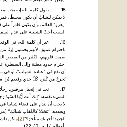
لا يمكن للشابّ أن يكون محبطًا، فم
"يغزو" العالم، وأن يكون قادراً على 
السبب أحثّ الشبيبة على عدم السماح بأن يُسلَب
باحترام عميق، لأنهم يحملون إرثًا من 
صمت قلوبهم، الكثير من القصص التي 
أن نقع في "عبادة الشباب"، أو في 
يُخرِجُ مِن كَنزِه كُلَّ جَديدٍ وقَديم (را. متى 13، 52). والشابّ الحكيم ينفتح على المستقبل، ولكنّه قادر على الاحتفاظ بشيء ما من تج
لا يجب أن نندم على قضاء شبابنا في 
الجديد! أحببتك متأخرًا!"
[2]
ولكن ذلك 
بأمواله (را. مر 10، 22).