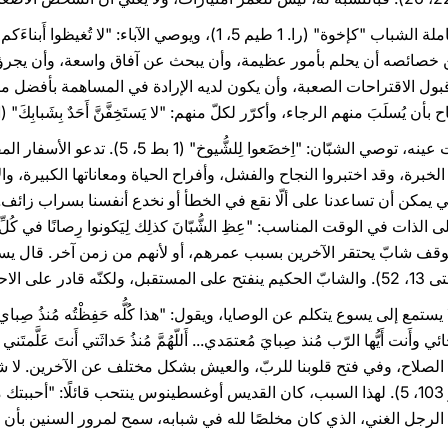
ن خصائصه أن يحلم بأمور عظيمة، وأن يبحث عن آفاق واسعة، وأن يجرؤ
قبول الاقتراحات الصعبة، وأن يكون لديه الإرادة في المساهمة بأفضل ما
َ منهم الرجاء، وأكرّر لكلّ منهم: "لا يَستَخِفَّنَّ أَحَدٌ بِشَبابِكَ" (1 طيم 4، 12).
16. غير أن كلمة الله، في الوقت عينه، توصي الشبّان:
الخبرة، وقد اختبروا النجاح والفشل، وأفراح الحياة ومعاناتها الكبيرة،
يمكن أن تساعدنا على ألّا نقع في الخطأ أو نخدع أنفسنا بسراب زائف.
موقف شابّ يحتقر الآخرين بسبب عمرهم، أو لأنهم من زمن آخر. قال
ربة الآخرين.
الصلاح، وفي فتح قلوبنا للربّ، والعيش بشكل مختلف عن الآخرين. لا شي
ويجدده: "يَتَجَدَّدُ كالعُقابِ شَبابُكِ" (مز 103، 5). لهذا السبب، كان القديس أوغسطينوس ينتحب قا
الرجل الغني، الذي كان مخلصًا لله في شبابه، سمح لمرور السنين بأن 