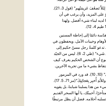
15. تقول كلمة الله إنه يجب معاملة الشباب "كإخوة" (را. 1 طيم 5، 1)، ويوصي الآباء: "لا تُغيظوا أَبناءَكم لِئَلاَّ تَضعُفَ عَزيمَتُهم" (قول 3، 21).
 على المزيد، وأن يرغب في أن
 لديه لبناء شيء أفضل. ولهذا
 "اِخضَعوا لِلشُّيوخ" (1 بط 5، 5). تدعو الأسفار المقدّسة دائمًا إلى إحاطة المسنين
 والأوهام وخيبات الأمل، ويحفظون في
 تدعو كلمةُ رجل مسنّ حكيم إلى
احترام حدود معيّنة وإلى السيطرة على الذات في الوقت المناسب: "عِظِ الشُّبّانَ كذلِك لِيَكونوا رِصانًا في كُلِّ شَيء" (طي 2، 6). ليس من الجيّد
 يسوع أن الشخص الحكيم يعرف كيف
17. نجد في إنجيل مرقس، رجلًا يستمع إلى يسوع يتكلم عن الوصايا، ويقول: "هذا كُلُّه حَفِظْتُه مُنذُ صِباي" (10، 10). قد ورد في المزمور
الشيء نفسه: "إِنك أَنت أَيُّها السّيدُ رَجائي وأَنت أَيُّها الرّب مُنذ صِبايَ مُعتمَدي... أَللّهُمَّ مُنذُ حَداثَتي أَنتَ عَلَّمتَني وللأَبَدِ أُخبِر بِعَجائِبِكَ"(مز 71، 5. 17).
ء من هذا يسلبنا شبابنا، بل يقويه
ئلًا: "أحببتك متأخرًا، أحببتُك، يا أيها السحر القديم
تسلبه أحلامه. فضل أن يظل مرتبطًا