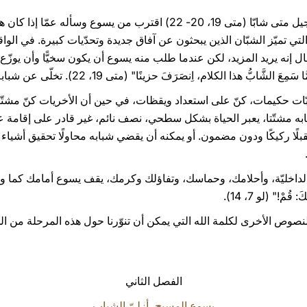
18. من ناحية أخرى، نجد في إنجيل متى شابّا (متى 19، 20- 22) اقترب من 
لمفتوحة التي تميّز الشبّان الذين يبحثون عن آفاق جديدة وتحدّيات كبيرة. في ال
قال إنه يريد المزيد، لكن عندما طلب منه يسوع أن يكون سخيًّا وأن يوزّع أ
ابُّ هذا الكلام، اِنصَرَفَ حزينًا" (متى 19، 22). تخلّى عن شبابه.
به مشتّتا، يعبر الحياة بشكل سطحي، نصف نائم، غير قادر على إقامة 
بلًا ركيكًا ودون مضمون. أو يمكنه أن يقضي شبابه محاولًا تحقيق أشياء 
داخليّة، وأحلامك، وحماسك، وتفاؤلك وكرمك، يقف يسوع أمامك كما وقف
ْ!" (لو 7، 14).
صوص الأخرى لكلمة الله التي يمكن أن تنوّرنا حول هذه المرحلة من الح
الفصل الثاني
يسوع المسيح، أزليّ الشباب