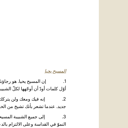
المسيح يحيا
1. إن المسيح يحيا. هو رجاؤنا، وهو 
أوّل كلمات أودّ أن أوجّهها لكلّ الشبيب
2. إنه فيك ومعك ولن يتركك أبدًا.
جديد. عندما تشعر بأنك تشيخ من الح
3. إلى جميع الشبيبة المسيحيّين، 
النموّ في القداسة وعلى الالتزام بال