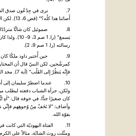
7. نرى في جِدْعُون صدق الشبيبة، ال
أَصابَنا هذا كلُه؟" (قض 6، 13). لكن الله لم ينزعج من هذا اللوم بل ضاعف الرهان عليه: "اِنطَلِقْ بِقُوَّتِكَ هذه وخَلِّصْ إِسْرائيلَ" (قض 6، 14).
8. صموئيل كان شابًّا متردّدًا، لكن
يَسمعَ" (را. 
رسالته (را. 1 صم 9، 2).
9. حين أُختير داود ملكًا كان شابًّ
فإِنَّه يَنظُرُ إِلى القَلْب" (آية 7). مجد الشباب يكمن في القلب لا في القوّة الجسديّة أو في الانطباع الذي يتركه المرء في الآخرين.
ولكن، جرأة الشباب دفعته ليطلب من 
بقوّة الله.