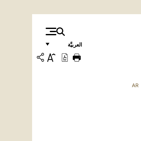
العربيَّة
FRANÇAIS
ENGLISH
ITALIANO
AR
PORTUGUÊS
ESPAÑOL
DEUTSCH
POLSKI