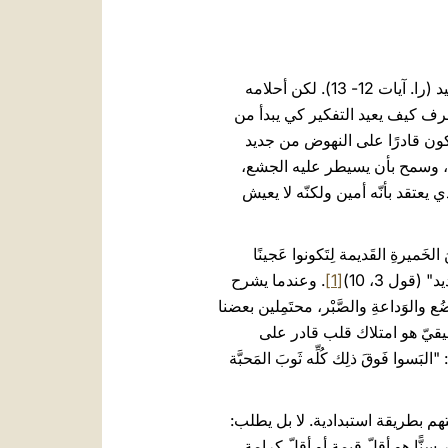
12. يروي أحد أمثال يسوع(را. لو 15، 11- 32) أن الابن "الأصغر" أراد أن يترك بيت أبيه ويذهب إلى بلد بعيد (را. آيات 12- 13). لكن أحلامه
جور (را. آية 13) واختبر قسوة الشعور بالوحدة والفقر (را. آيات 14- 16). إنما، عرف كيف يعيد التفكير كي يبدأ من
ًا للتغيير، وأن يكون قادرًا على النهوض من جديد
اخ، وسمح بأن يسيطر عليه الجشع،
ثر من الذي يعتقد بأنّه أمين ولكنّه لا يعيش
َميرةِ القَديمة لِتَكونوا عَجينًا
[1]
. وعندما يشرح
ضُع والوَداعةِ والصَّبْر، محتَمِلين بعضنا
خَر" (را. 3، 12- 13). هذا يعني أن الشباب الحقيقيّ هو امتلاك قلب قادر على
وا فَوقَ ذلِك كُلِّه ثَوبَ المَحبَّة
هم بطريقة استبدادية. لا بل يطلب: