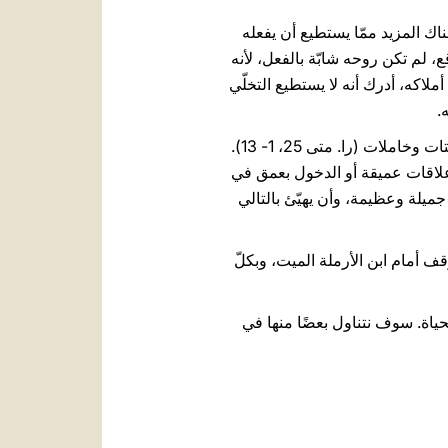
يسوع وسأله عمّا إذا كان هناك المزيد ممّا يستطيع أن يفعله
واقع، لم تكن روحه شابّة بالفعل، لأنه
ملاكه، أدرك أنه لا يستطيع التخلّي
19. يتحدّث الإنجيل أيضًا عن شابّات حكيمات، كنّ على استعداد ويقظات، في حين أن الأخريات كنّ مشتّتات وخاملات (را. متى 25، 1- 13).
علاقات عميقة أو الدخول بعمق في
جميلة وعظيمة، وأن يهيّئ بالتالي
 أمام ابن الأرملة الميت، وبكلّ
ياة. سوف نتناول بعضًا منها في