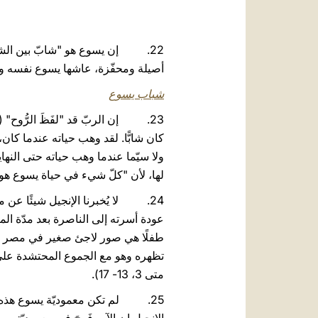
22. إن يسوع هو "شابّ بين الشبّان كي يكون مثالًا للشبيبة ويكرّسهم للربّ"
أصيلة ومحفّزة، عاشها يسوع نفسه وق
شباب يسوع
ولا سيّما عندما وهب حياته حتى النهاي
لها، لأن "كلّ شيء في حياة يسوع هو 
24. لا يُخبرنا الإنجيل شيئًا عن
عودة أسرته إلى الناصرة بعد مدّة الم
تظهره وهو مع الجموع المحتشدة على ضف
متى 3، 13- 17).
25. لم تكن معموديّة يسوع هذه مث