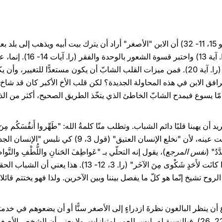
بالحرّية تحوّلت إلى فسوق وف
جديد (را. آيات 17- 19) وقرّر النهوض (را. آية 20). فمن ميزات القلب الشابّ أن يكون مستعدّ
 يرافق الابن في هذه المحاولة الجديدة؟ لكن قلب الأخ الأكبر كان قد ش
نانيّة والحسد (را. آيات 28- 30). أمّا يسوع فيمدح الشابّ الخاطئ الذي يتخّذ الطريق الصحيح، أك
يهبنا قلبًا دائم الشباب. وتطلب منّا كلمةُ الله: "طَهِّروا أَنفُسَكُم مِنَ الخ
دُ" (
نفس المرجع
)، يقول إنه التحلّي بـ "عَواطِفَ الحَنانِ واللُّطْفِ والتَّوا
البعض، وصافحين بَعضنا عن بَعضٍ إِذا كانَت لأَحَدٍ شَكْوى مِنَ الآ
ح تشيخ إنّما هو كلّ ما يفصل بيننا وبين الآخرين. ولذا فهو يختتم قائلا: "البَس
ن ينظر البالغون نظرةَ ازدراءٍ إلى الأصغر سنًّا أو أن يضعوهم في خدمت