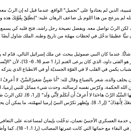
ذين لم يعتادوا على "تجميل" الواقع. عندما قيل له إن الربّ معه، أجاب: "
 الربّ تواصل معه. وبفضل نصيحة رجل راشد، فتح قلبه كي يسمع دعوة الله:
1 صم 3، 9- 10). ولذا كان نبيًّا عظيمًا تدخّل في لحظات مهمّة من تاريخ وطنه. الملك شاول 
ا. عندما كان النبي صموئيل يبحث عن ملك إسرائيل التالي، قدّم له رجلٌ 
كمرشّحين. لكن النبيّ قال أن المختار هو ال
الله الحكمة، وكرّس نفسه لرسالته. وحدث شيء مماثل للنبي إرميا، ا
وأضاف: "لا تَخَفْ مِنُ وُجوهِهم فإِنِّي مَعَكَ لِأُنقِذَكَ" (إر 1، 8). ويُظهر تكرّس النبيّ 
ومثّلت روث الشابّة، مثالاً على 