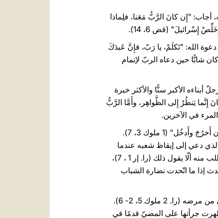
إِن كانَ الرَّبُّ مَعَنا، فلِماذا
 "تَكلَمْ، يا رَبّ، فإِنَّ عَبدَكَ
أيضًا كان شابًّا حين دعاه الربّ لإتمام
أبناءه الأكبر سنًّا والأكثر خبرة
فتى داود، الذي كان يرعى الغنم (را. 1 صم 16، 6- 13)، لأن "الإنْسانَ إِنَّما يَنظُرُ إِلى الظَّواهِر، وأَمَّا الرَّبُّ
10. عندما اضطرّ سليمان إلى أن يخلف والده، شعر بالضياع وقال لله: "أَنا صَبِيٌّ صَغيرُالسِّنِّ، لا أَعرِفُ ان أَخرُجَ وأَدخُل" (1 ملوك 3، 7).
لذي دعي إلى إيقاظ شعبه عندما
كان صغيرًا جدًّا. في خوفه قال: "آهِ ايُّها السَّيِّد الرَّبّ هاءنَذا لا أَعرِفُ أَن آتكلَمَ لِأَنِّي وَلَد" (إر 1، 6). لكن الربّ طلب منه ألّا يقول ذلك (را. إر 1 ، 7)،
إرميا لمهمّته، ما يمكن أن يحدث إذا ما اتّحدت نضارة الشباب
11. الفتاة اليهوديّة التي كانت في خدمة العسكري الأجنبيّ نعمان، تدخّلت بإيمان لمساعدته على التعافي من مرضه (را. 2 ملوك 5، 2- 6).
الكرم في البقاء مع حماتها التي كانت غمرتها المصائب (را. 1، 1- 18)، كما وأظهرت جرأتها على المضيّ قدمًا في