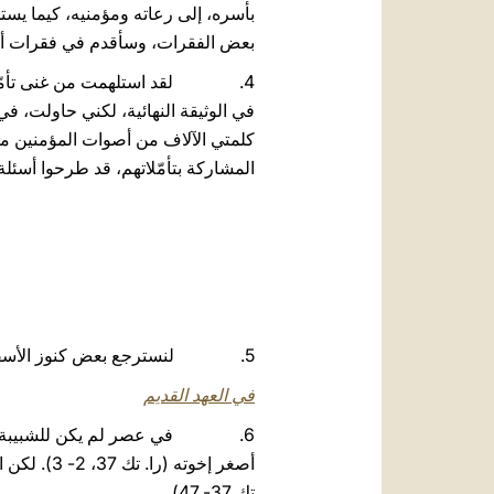
بأسره، إلى رعاته ومؤمنيه، كيما يستح
بعض الفقرات، وسأقدم في فقرات أخرى
4. لقد استلهمت من غنى تأمّلات 
في الوثيقة النهائية، لكني حاولت، في
كلمتي الآلاف من أصوات المؤمنين من ج
المشاركة بتأمّلاتهم، قد طرحوا أسئ
5. لنسترجع بعض كنوز الأسفار المقدّسة، التي تتحدّث كثيرًا عن الشبيبة، وعن كيف يذهب الربّ للقائهم.
في العهد القديم
6. في عصر لم يكن للشبيبة فيه أ
أصغر إخوت
تك 37- 47).