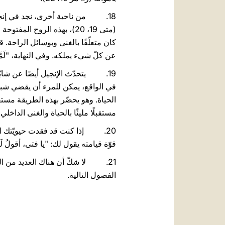
(متى 19، 20)، بهذه الروح ا
كان متعلّقًا بالغنى وبوسائل الراحة. 
عن كلّ شيء يملكه. وفي النهاية، "لَمَّا سَمِعَ الشَّ
في الواقع، يمكن للمرء أن يقضي شبا
الحياة. وهو يحضّر بهذه الطريقة مستق
مستقبلًا مليئًا بالحياة والغنى الداخلي.
20. إذا كنت قد فقدت حيويّتك ال
قوّة قيامته يقول لك: "يا فتى، أقولُ لَكَ: قُم
21. لا شكّ أن هناك العديد من الن
الفصول التالية.