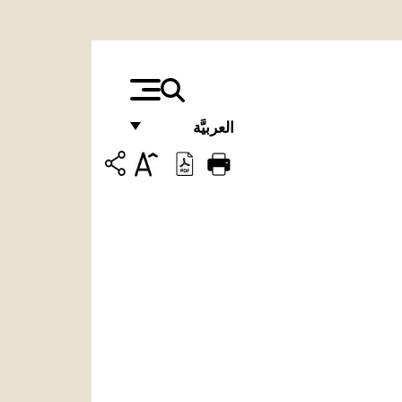
العربيَّة
FRANÇAIS
ENGLISH
ITALIANO
PORTUGUÊS
ESPAÑOL
DEUTSCH
POLSKI