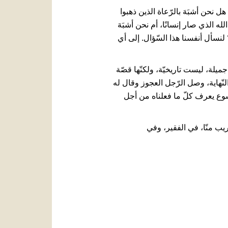
 هل نحن أشبَهَ بالرّعاة الذين ذهبوا
 الذي صار إنسانًا، أم نحن أشبَهَ
نسأل أنفسنا هذا السّؤال. إلى أي
ميلة، ليست تاريخيّة، ولكنّها قصّة
نّهاية، وصل الرّجل العجوز وقال له
يسوع يعرف كلّ ما فعلناه من أجل
ريب منّا، في الفقير، وفي