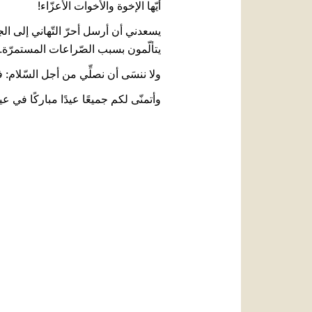
أيّها الإخوة والأخوات الأعزّاء!
يسعدني أن أرسل أحرّ التّهاني إلى ال
يتألّمون بسبب الصّراعات المستمرّة. ي
ولا ننسَى أن نصلِّي من أجل السّلام:
وأتمنّى لكم جميعًا عيدًا مباركًا في عي