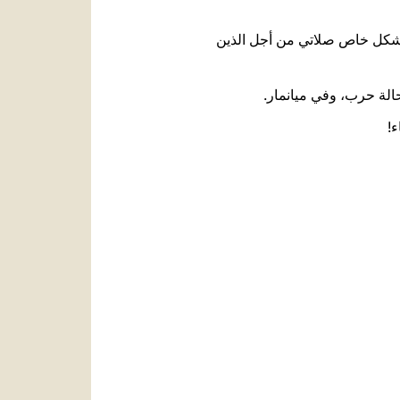
ّد بشكل خاص صلاتي من أجل الذين
حالة حرب، وفي ميانمار.
ء!