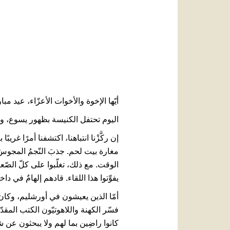
أيّها الإخوة والأخوات الأعزّاء، عيد م
اليوم تحتفل الكنيسة بظهور يسوع، وي
إن ركَّزْنا انتباهنا، اكتشفنا أمرًا 
مغارة بيت لحم. جذبَ النّجمُ المجوسَ
الوقت. مع ذلك، تغلّبوا على كلّ الصّعا
يفوِّتوا هذا اللقاء. قادهم إلهامٌ في دا
أمّا الذين يعيشون في أورشليم، وكان ي
فسّر الكهنة واللاهوتيّون الكتب الم
كانوا راضِين بما لهم ولا يبحثون عن 