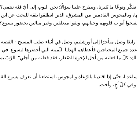
 نفكّر ونوعًا ما يُثيرنا، ويطرح علينا سؤالًا: نحن اليوم، إلى أيّ فئة ننتمي؟
 وبالمجوس القادمين من المشرق، الذين انطلقوا بثقة للبحث عن ابن الله
تحوا أبواب قلوبهم وحياتهم، وبقوا منغلقين وغير مبالين بحضور يسوع؟ ل
ا رابعًا وصل متأخرًا إلى أورشليم، وصل في أثناء صلب المسيح - القصة ج
عدة جميع المحتاجين فأعطاهم الهدايا الثّمينة التي أحضرها ليسوع. في ال
ك: كلّ ما فعلته من أجل الإخوة الصّغار، فقد فعلته من أجلي“. الرّبّ 
تساعدنا، حتّى إذا اقتدينا بالرّعاة والمجوس، استطعنا أن نعرف يسوع الق
وفي كلّ أخٍ، وأخت.