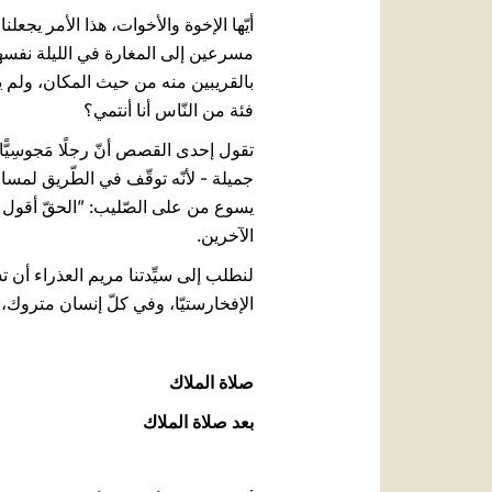
أيّها الإخوة والأخوات، هذا الأمر يجعلنا
مسرعين إلى المغارة في الليلة نفسها،
بالقريبين منه من حيث المكان، ولم يف
فئة من النّاس أنا أنتمي؟
تقول إحدى القصص أنّ رجلًا مَجوسِيًّ
جميلة - لأنّه توقّف في الطّريق لمسا
يسوع من على الصّليب: ”الحقّ أقول ل
الآخرين.
لنطلب إلى سيِّدتنا مريم العذراء أن 
الإفخارستيّا، وفي كلّ إنسان متروك، 
صلاة الملاك
بعد صلاة الملاك