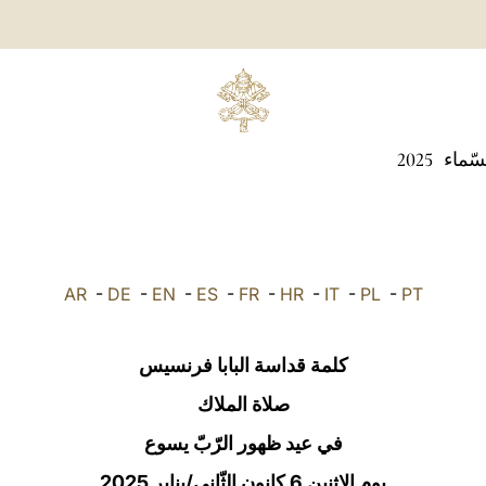
سّماء
2025
AR
-
DE
-
EN
-
ES
-
FR
-
HR
-
IT
-
PL
-
PT
كلمة قداسة البابا فرنسيس
صلاة الملاك
في عيد ظهور الرّبّ يسوع
يوم الاثنين 6 كانون الثّاني/يناير 2025