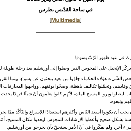
في ساحة القدّيس بطرس
]
Multimedia
[
_________________________
بارك في عيد ظهور الرّبّ يسوع!
ركّز الإنجيل على المجوس الذين وصلوا إلى أورشليم بعد رحلة طويلة ل
غريبًا بعض الشّيء: هؤلاء الحكماء جاؤوا من بعيد يبحثون عن يسوع، بينما ا
 وقادهم، وتحمَّلوا تكاليف باهظة، وضحّوْا بوقتهم، وواجهوا المجازفات ا
ب ليصلوا ويروا المسيح الملك، لأنّهم كانوا يعلَمون أنّ شيئًا فريدًا يحدث 
خلهم وتبعوه.
جب أن يكونوا أسعد النّاس وأكثرهم استعدادًا للإسراع والتّأكّد ممّا يجري
قدّسة بشكل صحيح وأعطوا الإرشادات للمجوس ليجدوا مكان المسيح، أمّا
شيء آخر، ولم يفكّروا في أنّ الأمر يستحقّ بأن يخرجوا من أورشليم.