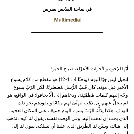
في ساحة القدّيس بطرس
LATINE
]
Multimedia
[
__________________________________
أيّها الإخوة والأخوات الأعزّاء، صباح الخير!
إنجيل ليتورجيّا اليوم (يوحنّا 14، 1-12) هو مقطع من كلام يسوع
الأخير قبل موته. كان قَلبُ الرُّسل مُضطربًا، لكن الرّبّ يسوع
وجّه إليهم كلمات مُطَمْئِنَة، ودعاهم إلى ألّا يخافوا: في الواقع، هو
لم يتخلَّ عنهم، بل ذَهَبَ ليهيِّئ لهم مكانًا وليقودهم نحو ذلك
الهدف. هكذا يدُلُّنَا الرّبّ يسوع اليوم جميعًا، على المكان العجيب
الذي يجب أن نذهب إليه، وفي الوقت نفسه، يقول لنا كيف نذهب
إلى هناك، ويبيّن لنا الطّريق الذي علينا أن نسلكه. يقول لنا إلى
أين نذهب وكيف نذهب.