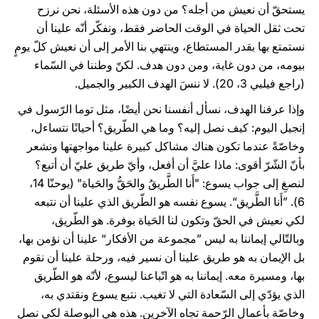
يستحقّ أن نعيش من أجله؟ من دون هذه الأسئلة، نحن نرزح
تحت ثقل الحياة في الوقت الحاضر فقط، ونفكّر أنّه علينا أن
نستمتع بها بقدر المستطاع، وينتهي بنا الأمر إلى أن نعيش كلّ يومٍ
بيومه، من دون غاية، ومن دون هدف. لكنّ وطننا في السّماء
(راجع فيلبي 3، 20). لا ننسَ الهدف الكبير والجميل.
وإذا عرفنا الهدف، نسأل أنفسنا نحن أيضًا، مثل توما الرّسول في
إنجيل اليوم: كيف نصل إليه؟ وما هي الطّريق؟ أحيانًا نتساءل،
وخاصّةً عندما تكون هناك مشاكل كبيرة علينا مواجهتها ونشعر
بأنّ الشّرّ أقوى: ماذا عليَّ أن أفعل، وأيّ طريق عليّ أن أتبع؟
لنصغِ إلى جواب يسوع: "أَنا الطَّريقُ والحَقُّ والحَياة" (يوحنّا 14،
6). ”أَنا الطَّريق“. يسوع نفسه هو الطّريق الذي علينا أن نتبعه
لكي نعيش في الحقّ وتكون لنا الحَياة بوفرة. هو الطّريق،
وبالتّالي إيماننا به ليس ”مجموعة من الأفكار“ علينا أن نؤمن بها،
بل الإيمان به هو طريق علينا أن نسير فيه، ورحلة علينا أن نقوم
بها، ومسيرة معه. إيماننا به هو اتّباعنا ليسوع، لأنّه هو الطّريق
الذي يؤدّي إلى السّعادة التي لا تغيب. نتبع يسوع ونقتدي به،
وخاصّة بأعمال الرّحمة تجاه الآخرين. هذه هي البوصلة لكي نصل