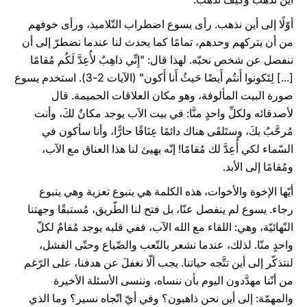
أوّلًا إلى أين نذهب. رأى يسوع اضطراب التّلاميذ، ورأى خوفهم
من أن يتركهم وحدهم، تمامًا كما يحدث لنا عندما نضطرّ إلى أن
ننفصل عن شخص نحبّه. لهذا قال: "إِنِّي ذاهِبٌ لأُعِدَّ لَكُم مُقامًا
[...] لِتَكونوا أَنتُم أَيضًا حَيثُ أَنا أَكون" (الآيات 2-3). استخدم يسوع
صورة البيت المألوفة، وهو مكان العلاقات الحميمة. قال
لأصدقائه ولكلِّ واحدٍ منَّا: في بيت الآب يوجد مكانٌ لكَ، وأنت
مُرحَّبٌ بكَ، وستَلقَى هناك دائمًا عِنَاقًا حارًّا، وأنا سأكون في
السّماء لكي أُعِدَّ لك مُقامًا! إنّه يهيئ لنا هذا العناق مع الآب،
ومُقامًا إلى الأبد.
أيّها الإخوة والأخوات، هذه الكلمة هي ينبوع تعزية وهي ينبوع
رجاء. يسوع لم ينفصل عنّا، بل فتح لنا الطّريق، مُستبقًا وجهتنا
النّهائيّة، وهي: اللقاء مع الله الآب، ففي قلبه يوجد مُقامٌ لكلّ
واحدٍ منّا. لذلك، عندما نشعر بالتّعب والضّياع وحتّى الفشل،
لنتذكّر إلى أين تتَّجه حياتنا. يجب ألّا نغفلَ عن هدفنا، على الرّغم
من أنّنا مهدَّدون اليوم بأن ننساه، وننسى الأسئلة الأخيرة
والمهمّة: إلى أين نحن ذاهبون؟ وفي أيّ اتّجاه نسير؟ وما الذي