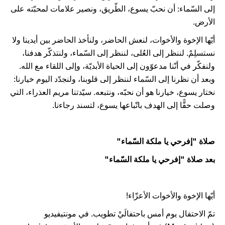
إلى السّماء: أن نحبّ يسوع، الطّريق، ونصير علامات لمحبّته على
الأرض.
أيّها الإخوة والأخوات، لنعش الحاضر، ولنأخذ الحاضر بين أيدينا ولا
نستسلِمْ. لننظر إلى العُلى، لننظر إلى السّماء، ولنتذكّر هدفنا،
ولنفكّر في أنّنا مدعوّون إلى الحياة الأبديّة، وإلى اللقاء مع الله.
وبعد أن نظرنا إلى السّماء لننظر إلى قلوبنا، ولنجدّد اليوم خيارنا:
نختار يسوع، خيارنا هو أن نحبّه، ونتبعه. سيّدتنا مريم العذراء، التي
وصلت حقًّا إلى الهدف باتّباعها يسوع، لتسند رجاءنا.
صلاة "إفرحي يا ملكة السّماء"
بعد صلاة "إفرحي يا ملكة السّماء"
أيّها الإخوة والأخوات الأعزّاء!
تمّ الاحتفال يوم أمس باحتفالَيْ تطويب. في مونتيفيديو