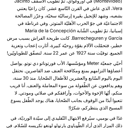
(Montevideo) في أوروغواي، تمّ تطويب الأسقف Jacinto
Vera، الذي عاش في القرن التّاسع عشر. كان راعيًا يعتني
بشعبه، وشهد للإنجيل بغَيرة إرساليّة سخيّة، وعزّز المصالحة
الاجتماعيّة في جوّ الحرب الأهليّة المتوتر. وفي غرناطة في
إسبانيا، تمّ تطويب الشّابة Maria de la Concepción
Barrecheguren y García. كانت طريحة الفراش بسبب مرض
خطير، فتحمّلت الآلام بقوّة روحيّة كبيرة، أثارت إعجاب وتعزية
الجميع. توفيّت سنة 1927 عن عمر 22 سنة. لنصفّق للطوباويّين!
أحيّي جمعيّة Meter ومؤسّسها، الأب فورتوناتو دي نوتو. يواصل
أعضاؤها التزامهم بمنع ومكافحة العنف ضد القاصرين. نحتفل
اليوم باليوم السّابع والعشرين للأطفال الضّحايا. منذ 30 سنة،
وهم يدافعون عن الطّفولة من سوء المعاملة والعنف. أنا قريب
منكم، أيّها الإخوة والأخوات، وأرافقكم في صلاتي ومودتي. لا
تتعبوا أبدًا من الوقوف بجانب الضّحايا، هناك يوجد الطّفل يسوع
المسيح الذي ينتظركم، شكرًا!
غدًا في بومبي، سيُرفع الابتهال التّقليدي إلى سيّدة الورديّة، في
ذلك المزار الذي أراد الطّوباوي بارتولو لونغو تكريسه للسّلام. في