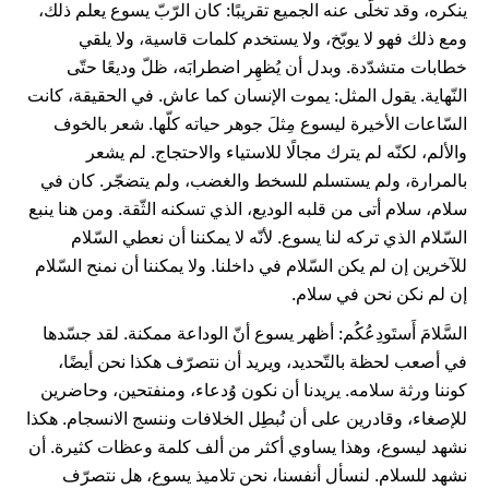
ينكره، وقد تخلّى عنه الجميع تقريبًا: كان الرّبّ يسوع يعلم ذلك،
ومع ذلك فهو لا يوبّخ، ولا يستخدم كلمات قاسية، ولا يلقي
خطابات متشدّدة. وبدل أن يُظهِر اضطرابَه، ظلّ وديعًا حتّى
النّهاية. يقول المثل: يموت الإنسان كما عاش. في الحقيقة، كانت
السّاعات الأخيرة ليسوع مِثلَ جوهر حياته كلّها. شعر بالخوف
والألم، لكنّه لم يترك مجالًا للاستياء والاحتجاج. لم يشعر
بالمرارة، ولم يستسلم للسخط والغضب، ولم يتضجّر. كان في
سلام، سلام أتى من قلبه الوديع، الذي تسكنه الثّقة. ومن هنا ينبع
السّلام الذي تركه لنا يسوع. لأنّه لا يمكننا أن نعطي السّلام
للآخرين إن لم يكن السّلام في داخلنا. ولا يمكننا أن نمنح السّلام
إن لم نكن نحن في سلام.
السَّلامَ أَستَودِعُكُم: أظهر يسوع أنّ الوداعة ممكنة. لقد جسّدها
في أصعب لحظة بالتّحديد، ويريد أن نتصرّف هكذا نحن أيضًا،
كوننا ورثة سلامه. يريدنا أن نكون وُدعاء، ومنفتحين، وحاضرين
للإصغاء، وقادرين على أن نُبطِل الخلافات وننسج الانسجام. هكذا
نشهد ليسوع، وهذا يساوي أكثر من ألف كلمة وعظات كثيرة. أن
نشهد للسلام. لنسأل أنفسنا، نحن تلاميذ يسوع، هل نتصرّف