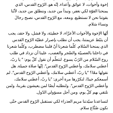
إخوة وأخوات، لا عوائق وأعداء. إنّه هو، الرّوح القدس، الذي
يمنحنا القوّة لكي نغفر، ونبدأ من جديد، وننطلق من جديد، لأنّنا
بقوتنا نحن لا نستطيع. ومعه، مع الرّوح القدس، نصبح رجالَ
ونساءَ سَلام.
أيّها الإخوة والأخوات الأعزّاء، لا خطيئة، ولا فشل، ولا حقد، يجب
أن يثبّط عزيمتنا، يجب أن نطلب بإصرار عطيّة الرّوح القدس
الذي يمنحنا السّلام. كلّما شعرنا أنّ قلبنا مضطرب، وكلّما شعرنا
في داخلنا بالعصبيّة والضّجر والغضب، علينا أن نزداد في طلب
روح السّلام من الرّبّ يسوع. لنتعلّم أن نقول كلّ يوم: ” يا ربّ،
أعطني سلامك، وأعطني الرّوح القدس“. إنّها صلاة جميلة. هل
نقولها معًا؟ ”يا ربّ، أعطني سلامك، وأعطني الرّوح القدس“. لم
أسمعكم جيدًا، لنكرّرها مرة أخرى: ”يا ربّ، أعطني سلامك،
وأعطني الرّوح القدس“. ولنطلبه أيضًا لمن يعيشون بقربنا، ولمن
نلتقي بهم كلّ يوم، ومن أجل مسؤولي الدّول.
لتساعدنا سيّدتنا مريم العذراء لكي نستقبل الرّوح القدس حتّى
نكون صُنَّاع سلام.