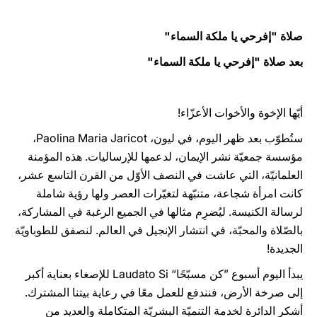
صلاة "إفرحي يا ملكة السماء"
بعد صلاة "إفرحي يا ملكة السماء"
أيّها الإخوة والأخوات الأعزّاء!
ستُطوّب بعد ظهر اليوم، في ليون، Paolina Maria Jaricot،
مؤسسة جمعيّة نشر الإيمان، لدعمها للإرساليات. هذه المؤمنة
العلمانيّة، التي عاشت في النصف الأوّل من القرن التاسع عشر،
كانت امرأة شجاعة، متنبّهة لتغيّرات العصر ولها رؤية شاملة
لرسالة الكنيسة. ليُضرِم مثالها في الجميع الرغبة في المشاركة،
بالصّلاة والمحبّة، في انتشار الإنجيل في العالم. لنصفق للطوباويّة
الجديدة!
يبدأ اليوم أسبوع ”كن مسبّحًا“ Laudato Si للإصغاء بعناية أكبر
إلى صرخة الأرض، فنندفع للعمل معًا في رعاية بيتنا المشترك.
أشكر الدائرة لخدمة التنميّة البشريّة المتكاملة والعديد من