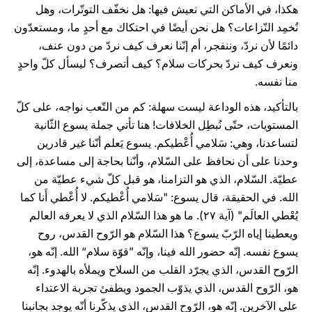
هكذا، في الأماكن التي نعيش فيها: هل نخفّف التوتّرات، وهل
نُخمِد النّزاعات؟ هل نحن أيضًا في احتكاك مع أحدٍ ما، ومستعدّون
دائمًا لأن نردّ، وننفجر، أم إنّنا نعرف كيف نردّ من دون عنف،
ونعرف كيف نردّ بحركات سلام؟ كيف أتصرف؟ ليسأل كلّ واحدٍ
منا نفسه.
بالتأكيد، هذه الوداعة ليست سهلة: كم من التّعب نواجه، على كلّ
المستويات، حتّى نُبطِل الخلافات! هنا تأتي جملة يسوع الثّانية
لتساعدنا، وهي: سَلامي أُعْطيكم. يسوع يَعلم أنّنا غير قادرين
وحدنا على أن نحافظ على السّلام، وأنّنا بحاجة إلى مساعدة، إلى
عطيّة. السّلام، الذي هو التزامنا، هو قبل كلّ شيء عطيّة من
الله. في الحقيقة، قال يسوع: "سَلامي أُعْطيكم. لا أُعْطي أَنا كما
يُعْطي العالَم" (آية ٢٧). ما هو هذا السّلام الذي لا يعرفه العالم
ويعطينا إياه الرّبّ يسوع؟ هذا السّلام هو الرّوح القدس، روح
يسوع نفسه. إنّه حضور الله فينا، وإنّه ”قوّة سلام“ الله. إنّه هو،
الرّوح القدس، الذي يجرّد القلب من السلاح ويملأه بالهدوء. إنّه
هو، الرّوح القدس، الذي يذوّب الجمود ويطفئ تجربة الاعتداء
على الآخرين. إنّه هو، الرّوح القدس، الذي يذكّرنا أنّه يوجد بجانبنا