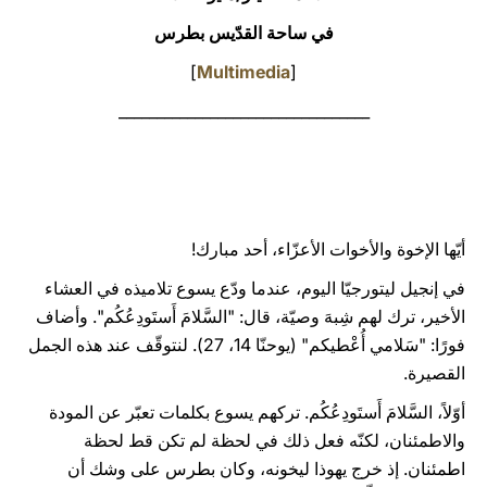
في ساحة القدّيس بطرس
LATINE
]
Multimedia
[
_________________________________
أيّها الإخوة والأخوات الأعزّاء، أحد مبارك!
في إنجيل ليتورجيّا اليوم، عندما ودّع يسوع تلاميذه في العشاء
الأخير، ترك لهم شِبهَ وصيّة، قال: "السَّلامَ أَستَودِعُكُم". وأضاف
فورًا: "سَلامي أُعْطيكم" (يوحنّا 14، 27). لنتوقّف عند هذه الجمل
القصيرة.
أوّلاً، السَّلامَ أَستَودِعُكُم. تركهم يسوع بكلمات تعبّر عن المودة
والاطمئنان، لكنّه فعل ذلك في لحظة لم تكن قط لحظة
اطمئنان. إذ خرج يهوذا ليخونه، وكان بطرس على وشك أن