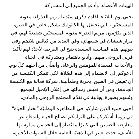
الهيئات الأعضاء، وأدعو الجميع إلى المشاركة.
نحيي يوم الثلاثاء القادم ذكرى سيّدتنا مريم العذراء، معونة
المسيحيّين، التي يَحتفل بها الكاثوليك بشكل خاص في الصين،
الذين يكرّمون مريم العذراء معونة المسيحيّين شفيعةً لهم، في
مزار شيشان في شنغهاي، وفي العديد من كنائس بلادهم وفي
بيوتهم. هذه المناسبة السعيدة تتيح لي الفرصة لأجدّد لهم تأكيد
قربي الروحي منهم، وأتابع باهتمام ومشاركة في الحياة
والأحداث المعقدة للمؤمنين والرعاة، وأصلّي من أجلهم كلّ يوم.
أدعوكم إلى الانضمام إلى هذه الصّلاة، لكي تتمكن الكنيسة من
أن تعيش في الصين، بحرية وطمأنينة، شركة فعالة مع الكنيسة
الجامعة، ومن أن تعيش رسالتها في إعلان الإنجيل للجميع،
وتُسهم بصورة إيجابية في تقدّم المجتمع الروحي والمادي.
أحيي جميع الذين شاركوا في المظاهرة الوطنيّة ”نختار الحياة“
في روما. أشكركم على التزامكم لصالح الحياة وللدفاع عن
معارضة الضمير، التي كثيرًا ما يُصار إلى الحد من ممارستها.
للأسف، حدث تغيير في الذهنيّة العامة خلال السنوات الأخيرة،