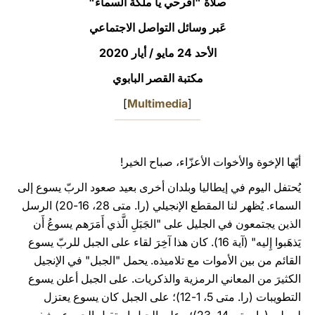
صلاة "افرحي يا ملكة السماء"
LATINE
عَبر وسائل التواصل الاجتماعي
الأحد 24 مايو / أيار 2020
مكتبة القصر البابوي
]
Multimedia
[
أيّها الإخوة والأخوات الأعزّاء، صباح الخير!
يُحتفل اليوم في إيطاليا وبلدان أخرى بعيد صعود الربّ يسوع إلى
السماء. يُظهر لنا المقطع الإنجيلي (را. متى 28، 16-20) الرسل
الذين يجتمعون في الجليل على "الجَبَلِ الَّذي أَمَرَهم يسوعُ أَن
يَذهَبوا إِليه" (آية 16). كان هذا آخِرَ لقاء على الجبل للربّ يسوع
القائم من بين الأموات مع تلاميذه. يحمل "الجبل" في الإنجيل
الكثيرَ من المعاني الرمزية والذكريات. على الجبل أعلن يسوع
التطويبات (را. متى 5، 1-12)؛ على الجبل كان يسوع يعتزل