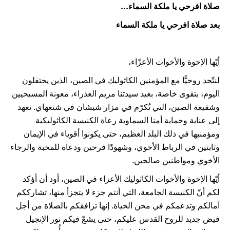
صلاة افرحي يا ملكة السماء...
بعد صلاة افرحي يا ملكة السماء
أيّها الإخوة والأخوات الأعزّاء،
لنتّحد روحيًّا مع المؤمنين الكاثوليك في الصين، الذين يحتفلون
اليوم، بتقوى خاصة، بعيد سيدتنا مريم العذراء، معونة المسيحيين
وشفيعة الصين، التي تُكرّم في مزار شيشان في شنغهاي. نعهد
إلى عناية وحماية أمنا السماوية رعاة الكنيسة الكاثوليكية
ومؤمنيها في ذلك البلد العظيم، حتى يكونوا أقوياء في الإيمان
وثابتين في الرباط الأخوي، وشهودًا فرحين ودعاة للمحبة والرجاء
الأخوي ومواطنين صالحين.
أيّها الإخوة والأخوات الكاثوليك الأعزاء في الصين، أود أن أؤكد
لكم أنّ الكنيسة الجامعة، التي أنتم جزء لا يتجزأ منها، تشارككم
آمالكم وتدعمكم في محن الحياة. إنها ترافقكم بالصلاة من أجل
فيض جديد للروح القدس عليكم، حتى يشعّ فيكم نور الإنجيل