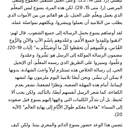
ليصلي (را. متى 14، 23)؛ وعلى الجبل استقبل الجموع وشفى
المرضى (را. متى 15، 29). لكن هذه المرة، يسوع ليس المعلّم
الذي يعمل ويعلّم على الجبل، بل هو القائم من بين الأموات الذي
يطلب من التلاميذ أن يعملوا ويبشروا، ويكلفهم بمواصلة عمله.
لقد أوصاهم يسوع بحمل الرسالة إلى جميع الشعوب. قال لهم:
"اذهَبوا وتَلمِذوا جَميعَ الأُمَم، وعَمِّدوهم بِاسْمِ الآبِ والابْنِ والرُّوحِ
القُدُس، وعَلِّموهم أَن يَحفَظوا كُلَّ ما أَوصَيتُكُم به" (آيات 19-20).
مضمون الرسالة الموكلة إلى الرسل هو: بَشِّروا، وعمّدوا،
وعلّموا، وسيروا على الطريق الذي رسمه المعلّم، أي الإنجيل
الحي. إن رسالة الخلاص هذه تستلزم أولاً واجبَ الشهادة، بدونها
لا يمكن أن نبشّر، ونحن أيضًا تلاميذَ اليوم ملزمون بها، لنشهد
لإيماننا. أمام هذه المهمّة الصعبة، ونظرًا لضعفنا، نشعر بعدم
الكفاءة، كما شعر الرسل أنفسهم أيضًا، بالتأكيد. ولكن يجب ألا
نُحبط، بل أن نتذكّر الكلمات التي وجّهها إليهم يسوع قبل صعوده
إلى السماء: "هاءنذا معَكم طَوالَ الأَيَّامِ إِلى نِهايةِ العالَم" (الآية
20).
يَضمن هذا الوعد حضور يسوع الدائم والمعزي بيننا. ولكن كيف