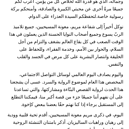
وجماله، الذي هو قدرة الله لخلاص كل من يؤمن. أُعرب لكم
جميعًا مرةً أخرى عن محبتي الكبيرة والصادقة، وأمنحكم بركة
رسولية خاصة.لتحفظكم السيدة العذراء على الدوام.
نوكل أخيراً إلى شفاعة مريم، معونة المسيحيين، جميع تلاميذ
الربّ يسوع وجميع أصحاب النوايا الحسنة الذين يعملون في هذا
الوقت الصعب في كل بقاع العالم بشغف والتزام من أجل
السلام، والحوار بين الأمم، وخدمة الفقراء، وللحفاظ على
الخليقة وانتصار البشرية على كل مرض في الجسد والقلب
والنفس.
واليوم يصادف اليوم العالمي لوسائل التواصل الاجتماعي،
المخصص هذا العام لموضوع الرواية والسرد. عسى أن يشجعنا
هذا الحدث لرواية القصص البنّاءة ومشاركتها، والتي تساعدنا
على أن نفهم أننا جميعًا جزء من قصة أكبر منا، فيمكننا التطلع
إلى المستقبل برجاء إذا كنا نهتم حقًا بعضنا ببعض كإخوة.
اليوم، في ذكرى مريم معونة المسيحيين، أقدم تحية قلبية وودية
إلى رهبان وراهبات الساليزيان. أذكر بامتنان التنشئة الروحية