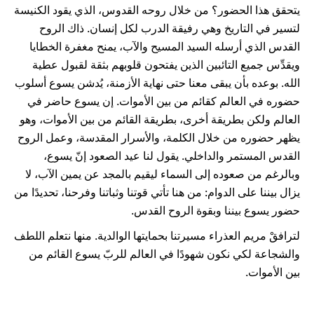
يتحقق هذا الحضور؟ من خلال روحه القدوس، الذي يقود الكنيسة
لتسير في التاريخ وهي رفيقة الدرب لكل إنسان. ذاك الروح
القدس الذي أرسله السيد المسيح والآب، يمنح مغفرة الخطايا
ويقدِّس جميع التائبين الذين يفتحون قلوبهم بثقة لقبول عطية
الله. بوعده بأن يبقى معنا حتى نهاية الأزمنة، يُدشن يسوع أسلوب
حضوره في العالم كقائم من بين الأموات. إن يسوع حاضر في
العالم ولكن بطريقة أخرى، بطريقة القائم من بين الأموات، وهو
يظهر حضوره من خلال الكلمة، والأسرار المقدسة، وعمل الروح
القدس المستمر والداخلي. يقول لنا عيد الصعود إنّ يسوع،
وبالرغم من صعوده إلى السماء ليقيم بالمجد عن يمين الآب، لا
يزال بيننا على الدوام: من هنا تأتي قوتنا وثباتنا وفرحنا، تحديدًا من
حضور يسوع بيننا وبقوة الروح القدس.
لترافقْ مريم العذراء مسيرتنا بحمايتها الوالدية. منها نتعلم اللطف
والشجاعة لكي نكون شهودًا في العالم للربّ يسوع القائم من
بين الأموات.