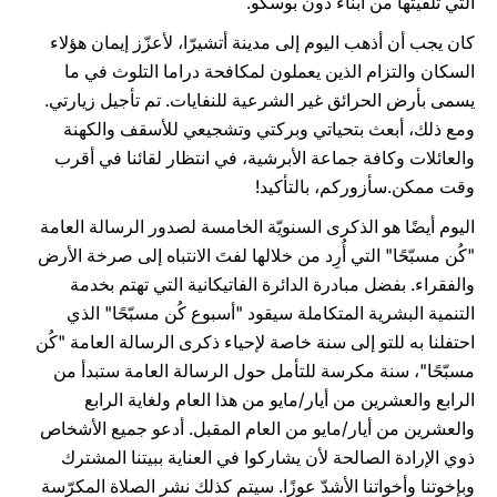
التي تلقيتها من أبناء دون بوسكو.
كان يجب أن أذهب اليوم إلى مدينة أتشيرّا، لأعزّز إيمان هؤلاء
السكان والتزام الذين يعملون لمكافحة دراما التلوث في ما
يسمى بأرض الحرائق غير الشرعية للنفايات. تم تأجيل زيارتي.
ومع ذلك، أبعث بتحياتي وبركتي وتشجيعي للأسقف والكهنة
والعائلات وكافة جماعة الأبرشية، في انتظار لقائنا في أقرب
وقت ممكن.سأزوركم، بالتأكيد!
اليوم أيضًا هو الذكرى السنويّة الخامسة لصدور الرسالة العامة
"كُن مسبّحًا" التي أُرِد من خلالها لفتَ الانتباه إلى صرخة الأرض
والفقراء. بفضل مبادرة الدائرة الفاتيكانية التي تهتم بخدمة
التنمية البشرية المتكاملة سيقود "أسبوع كُن مسبّحًا" الذي
احتفلنا به للتو إلى سنة خاصة لإحياء ذكرى الرسالة العامة "كُن
مسبّحًا"، سنة مكرسة للتأمل حول الرسالة العامة ستبدأ من
الرابع والعشرين من أيار/مايو من هذا العام ولغاية الرابع
والعشرين من أيار/مايو من العام المقبل. أدعو جميع الأشخاص
ذوي الإرادة الصالحة لأن يشاركوا في العناية ببيتنا المشترك
وبإخوتنا وأخواتنا الأشدّ عوزًا. سيتم كذلك نشر الصلاة المكرّسة