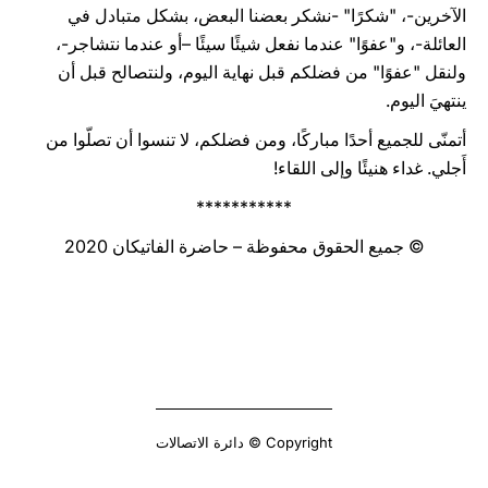
الآخرين-، "شكرًا" -نشكر بعضنا البعض، بشكل متبادل في
العائلة-، و"عفوًا" عندما نفعل شيئًا سيئًا –أو عندما نتشاجر-،
ولنقل "عفوًا" من فضلكم قبل نهاية اليوم، ولنتصالح قبل أن
ينتهيَ اليوم.
أتمنّى للجميع أحدًا مباركًا، ومن فضلكم، لا تنسوا أن تصلّوا من
أَجلي. غداء هنيئًا وإلى اللقاء!
***********
© جميع الحقوق محفوظة – حاضرة الفاتيكان 2020
Copyright © دائرة الاتصالات