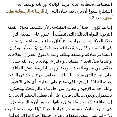
المضياف، تحيطُ به عناية مريم الوالديّة ورعاية يوسف الذي
استطاع يسوعُ أن يرى فيه حنانَ الله (را.
الرسالة الرسولية
بقلب
أبوي
،
عدد 2).
إننا مدعوّون، اقتداءً بالعائلة المقدّسة، لأن نكتشف مجدّدًا القيمة
التربوية للنواة العائليّة: التي تتطلّب أن تقوم على المحبّة التي
تجدّد العلاقات باستمرار وتفتح آفاقَ رجاء. باستطاعتنا أن نختبر
في العائلة شركةً روحيةً صادقة عندما تكون بيتًا مصلّيًا، وتكون
المشاعر صادقة وعميقة ونقيّة، وعندما يفوق الغفرانُ الخلافات،
وعندما يحلّ الحنانُ المتبادل والالتزامُ الهادئ بإرادة الله حتى
يخفّف من قسوة الحياة اليومية. وبهذه الطريقة، تنفتح العائلة
على الفرح الذي يمنحه الله للذين يعطون بفرح. وتجد في الوقت
عينه، الطاقةَ الروحية لكي تنفتح على الخارج، أي على الآخرين،
وعلى خدمة الإخوة والتعاون من أجل بناء عالم يتجدّد ويتحسّن
باستمرار. وتكون بالتالي قادرة على أن تعطي التحفيز الإيجابي؛
إن العائلة تبشّر بواسطة مثال حياتها. صحيح، أنَّ هناك مشاكل
في جميع العائلات، ويتشاجر أفرادها أحيانًا. "يا أبتي، لقد تشاجرت
..." - إننا بَشَر، ونحن ضعفاء، ونعرف جميعًا أحيانًا هذا الواقع أننا