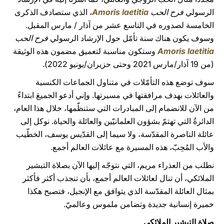
الرسولي
فرح الحب
Amoris laetitia
، الذي ستصادف الذكرى
الخامسة لصدوره في التاسع عشر من آذار / مارس المقبل.
وسوف يكون هناك سنة تأمّل حول الإرشاد الرسولي
فرح الحب
Amoris laetitia
وستكون مناسبة لتعميق مضمون هذه الوثيقة
(من 19 آذار/مارس 2021 وحتى حزيران/يونيو 2022).
سوف توضع هذه التأمّلات في متناول الجماعات الكنسية
والعائلات بهدف مرافقتها في مسيرتها. وإني أدعو الجميعَ ابتداءً
من الآن للانضمام إلى المبادرات التي ستنظّمها، خلال هذا العام،
الدائرةُ التي تهتمّ بشؤون العلمانيّين والعائلة والحياة. نوكل إلى
عائلة الناصرة المقدّسة، ولا سيما إلى القدّيس يوسف، الخطّيب
والأب المُحِبّ، هذه المسيرة مع عائلات العالم أجمع.
نطلب من العذراء مريم، التي نتوجّه إليها الآن بصلاة التبشير
الملائكي، أن تنال لعائلات العالم أجمع، بأن تنجذب أكثر فأكثر
بمثال العائلة المقدّسة الذي يتوافق مع الإنجيل، فتصبح هكذا
خميرة إنسانية جديدة وتضامن ملموس وعالميّ.
صلاة التبشير الملائكي