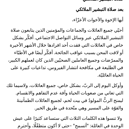
بعد صلاة التبشير الملائكي
أيها الإخوة والأخوات الأعزّاء،
أحيّي جميع العائلات والجماعات والمؤمنين الذين يتابعون صلاة
التبشير الملائكي عبر وسائل التواصل الاجتماعي. أفكّر بشكل
خاص في العائلات التي فقدت أحد افرادها خلال الأشهر الأخيرة
أو لاقت المحن بسبب عواقب الجائحة. أفكّر أيضًا في الأطبّاء
والممرّضات وجميع العاملين الصحيّين الذين كان لعملهم الكبير،
في الطليعة في مكافحة انتشار الفيروس، تداعيات كبيرة على
الحياة العائليّة.
وأوكل اليوم إلى الربّ، بشكل خاص، جميع العائلات، ولاسيما تلك
التي تعاني من صعوبات الحياة وآفة عدم التفاهم والانقسام.
ليمنح الربُّ المولودُ في بيت لحم، لجميعِ العائلات الطمأنينةَ
والقوّة على المسير وهي متّحدة في طريق الخير.
ولا تنسوا هذه الكلمات الثلاث التي ستساعد كثيرًا على عيش
الوحدة في العائلة: "أتسمح" -حتى لا أكون متطفّلًا، وأحترم