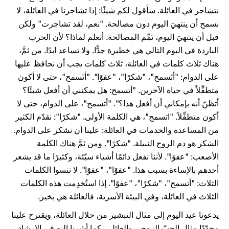
نتشاجر في العائلة. سأقول لكم شيئًا: إذا تشاجرنا في العائلة، لا
نسمح أن ينتهيَ اليوم دون مصالحة. "نعم، لقد تشاجرت" ولكن
قبل أن ينتهيَ اليوم، تَمِّم المصالحة. أتعلم لماذا؟ لأن الحرب
الباردة في اليوم التالي هي خطيرة جدًّا. ولا تساعد ابدًا. من ثمَّ،
هناك ثلاث كلمات في العائلة، ثلاث كلمات يجب أن نحافظ عليها
على الدوام: "أتَسمح"، "شكرًا"، "عفوًا". "أتَسمح"، حتى لا أكون
متطفِّلاً في حياة الآخرين. "أتسمح: هل يمكنني أن أفعل شيئًا؟
أتظنّ أنه بإمكاني أن أفعل هذا؟". "أتسمح"، على الدوام، حتى لا
أكون متطفِّلاً. "اتسمح"، هي الكلمة الأولى. "شكرًا": نقدّم الكثير
من المساعدة والخدمات في العائلة: علينا أن نشكر على الدوام.
الشكر هو دم الروح النبيلة. "شكرًا". ومن ثمَّ هناك الكلمة
الأصعب: "عفوًا". لأننا نفعل دائمًا أشياء سيّئة، وكثيرًا ما قد يشعر
أحدهم بالإساءة بسبب هذا. "عفوًا"، "عفوًا". لا تنسوا الكلمات
الثلاث: "أتسمح"، "شكرًا"، "عفوًا". إذا استُخدِمت هذه الكلمات
الثلاث في العائلة، وفي البيئة الأسرية، فالعائلة هي بخير.
يدعونا عيد اليوم إلى مثال التبشير من خلال العائلة، ويقترح علينا
مجدّدًا مثال الحبّ الزوجي والعائلي، كما أشرنا إليه في الإرشاد