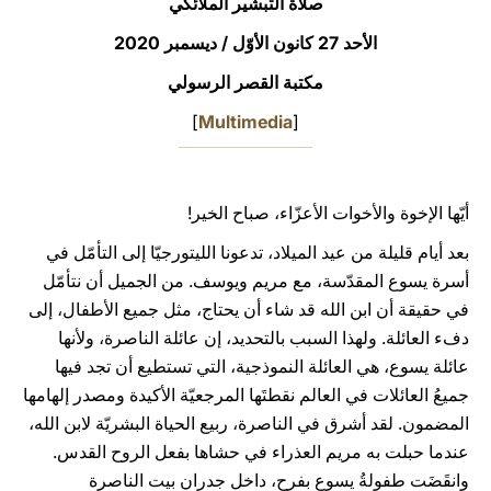
صلاة التبشير الملائكي
LATINE
الأحد 27 كانون الأوّل / ديسمبر 2020
مكتبة القصر الرسولي
]
Multimedia
[
أيّها الإخوة والأخوات الأعزّاء، صباح الخير!
بعد أيام قليلة من عيد الميلاد، تدعونا الليتورجيّا إلى التأمّل في
أسرة يسوع المقدّسة، مع مريم ويوسف. من الجميل أن نتأمّل
في حقيقة أن ابن الله قد شاء أن يحتاج، مثل جميع الأطفال، إلى
دفء العائلة. ولهذا السبب بالتحديد، إن عائلة الناصرة، ولأنها
عائلة يسوع، هي العائلة النموذجية، التي تستطيع أن تجد فيها
جميعُ العائلات في العالم نقطتَها المرجعيّة الأكيدة ومصدر إلهامها
المضمون. لقد أشرق في الناصرة، ربيع الحياة البشريّة لابن الله،
عندما حبلت به مريم العذراء في حشاها بفعل الروح القدس.
وانقَضَت طفولةُ يسوع بفرح، داخل جدران بيت الناصرة