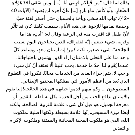
بذلك لما قال: "مَن قَبِلَكم قَبِلَني أَنا، [...]. ومَن سَقى أَحَدَ هَؤلاءِ
الصِّغارِ، وَلَو كَأسَ ماءٍ باردٍ [...] فإِنَّ أَجرَه لن يَضيع" (الآيات 40
-42). ثواب الله سخي ويأخذ بالحسبان حتى أصغر لفتة حبّ
وخدمة نقدمها للإخوة. في هذه الأيام، سمعت كاهنًا كان قد تأثّر
لأنّ طفل قد اقترب منه في الرعية وقال له: "أبتِ، هذا ما
وفرته، شيء صغير، إنّه لفقرائك، للذين يحتاجون اليوم بسبب
الجائحة". شيء صغير، لكنه كبير! إنه امتنان معدٍ، ويساعد كلّ
واحد منا على التحلي بالامتنان إزاء الذين يهتمون باحتياجاتنا.
عندما يُقَدِم لنا أحدٌ ما خدمة، يجب علينا ألّا نعتقد أنّ كل شيء
واجب.لا، يتم إجراء العديد من الخدمات مجانًا. فكروا في التطوع
الذي يُعد من أعظم الأمور التي يمتلكها المجتمع الإيطالي.
المتطوعون ... وكم منهم قدموا حياتهم في هذه الجائحة! إننا نقوم
بالامتنان بدافع الحب من أجل الخدمة بكل بساطة. التقدير، أو
معرفة الجميل، هو قبل كل شيء علامة للتربية الصالحة، ولكنه
أيضًا ميزة المسيحي. إنّها علامة بسيطة ولكنها أصلية لملكوت
الله، الذي هو ملكوت المحبة المجانية والممتنة وملكوت الإكرام
والتقدير.