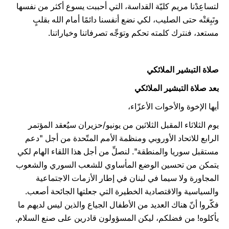
لتساعِدْنا مريم كليّة القداسة، التي أحببت يسوع أكثر من نفسها
وتَبِعَتْه حتى الصليب، لكي نضع أنفسنا دائمًا أمام الله بقلبٍ
مستعد، فنترك كلمته تحكم وتوَجِّه تصرفاتنا وخياراتنا.
صلاة التبشير الملائكي
بعد صلاة التبشير الملائكي
أيها الإخوة والأخوات الأعزّاء،
يوم الثلاثاء المقبل الثلاثين من يونيو/حزيران سيُعقد المؤتمر
الرابع للاتحاد الأوروبي ومنظمة الأمم المتّحدة من أجل "دعم
مستقبل سوريا والمنطقة". لنصلِّ من أجل هذا اللقاء الهام لكي
يتمكن من تحسين الوضع المأساوي للشعب السوري والشعوب
المجاورة ولا سيما في لبنان في إطار الأزمات الاجتماعية
والسياسية والاقتصادية الخطيرة التي جعلتها الجائحة أصعب.
فكّروا أنّ هناك العديد من الأطفال الجياع والذين ليس لديهم ما
يأكلوه! من فضلكم، ليكن المسؤولون قادرين على صنع السلام.