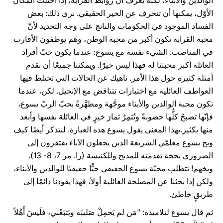
الوالدين والأبناء، لكنه يَعرف أنّ روابط القرابة، إذا احتلت المكان
الأوّل، يمكنها أن تنحرف عن الخير الحقيقي. نرى ذلك: بعض
الفساد الموجود في الحكومات والناتج على وجه التحديد لأنّ
محبة القرابة تكون أكبر من محبة الوطن، وهم يوظفون الأقارب
في المناصب. الشيء نفسه مع يسوع: عندما يكون حبّ أفراد
العائلة أكبر محبتنا له فهذا ليس خيرًا. ويمكننا جميعًا أن نقدم
أمثلة كثيرة حول هذا الأمر. ناهيك عن الحالات التي تختلط فيها
العواطف العائلية مع اختيارات تتناقض مع الإنجيل. لكن، عندما
تكون محبة الوالدين والأبناء موجَّهة ومطهَّرةً بحبّ الربّ يسوع،
فإنّها تصبحُ كلُّها خصوبةً وتُثمِرُ ثمارَ خيرٍ في العائلة نفسها وأبعد
منها بكثير.بهذا المعنى يقول يسوع هذه العبارة. لنتذكر أيضًا كيف
وبخ يسوع معلمّي الشريعة الذين يجعلون الآباء يفتقرون إلى
الضروري بحجة تقدمته للمذبح وللكنيسة (را. مر 7، 8- 13).
وبخهم! تتطلب محبّة يسوع الحقيقي حبًّا حقيقيًا للوالدين والأبناء،
ولكن إذا بحثنا عن المصلحة العائلية أولاً، فهذا يقودنا دائمًا إلى
طريقٍ خاطئ.
ثم قال يسوع لتلاميذه: "مَن لم يَحمِلْ صَليبَه ويَتبَعْني، فلَيسَ أَهْلاً