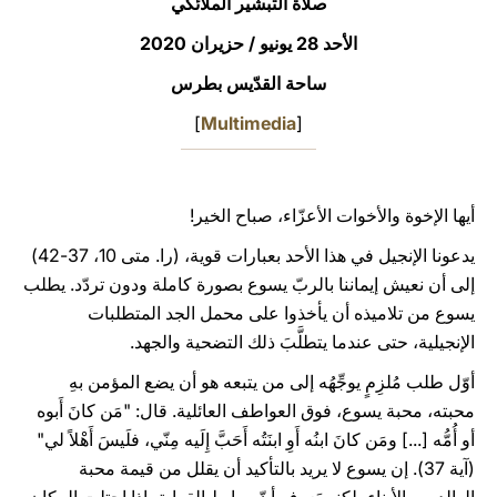
صلاة التبشير الملائكي
LATINE
الأحد 28 يونيو / حزيران 2020
ساحة القدّيس بطرس
]
Multimedia
[
أيها الإخوة والأخوات الأعزّاء، صباح الخير!
يدعونا الإنجيل في هذا الأحد بعبارات قوية، (را. متى 10، 37-42)
إلى أن نعيش إيماننا بالربّ يسوع بصورة كاملة ودون تردّد. يطلب
يسوع من تلاميذه أن يأخذوا على محمل الجد المتطلبات
الإنجيلية، حتى عندما يتطلَّبَ ذلك التضحية والجهد.
أوّل طلب مُلزِمٍ يوجِّهُه إلى من يتبعه هو أن يضع المؤمن بهِ
محبته، محبة يسوع، فوق العواطف العائلية. قال: "مَن كانَ أَبوه
أو أُمُّه [...] ومَن كانَ ابنُه أَوِ ابنَتُه أَحَبَّ إِلَيه مِنّي، فلَيسَ أَهْلاً لي"
(آية 37). إن يسوع لا يريد بالتأكيد أن يقلل من قيمة محبة