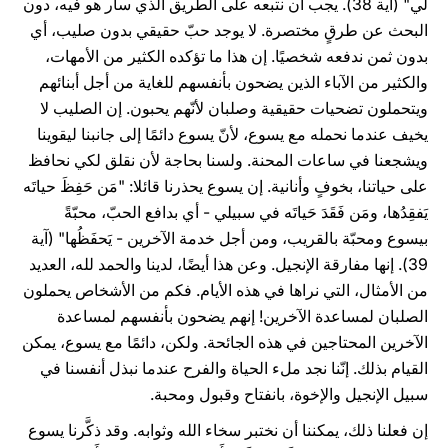
لي" (آية 38). يجب أن نتبعه على الطريق الذي سار هو فيه، دون
البحث عن طرقٍ مختصرة. لا يوجد حبّ حقيقي بدون صليب، أي
بدون ثمن ندفعه شخصيًا. إن هذا ما تؤكده الكثير من الأمهات،
والكثير من الآباء الذين يضحون بأنفسهم للغاية من أجل أبنائهم
ويتحملون تضحيات حقيقية وصلبان لأنّهم يحبون. إن الصليب لا
يخيف عندما نحمله مع يسوع، لأنّ يسوع دائمًا إلى جانبنا ليقوينا
ويشجعنا في ساعات المحنة. ولسنا بحاجة لأن نقلق لكي نحافظ
على حياتنا، بخوفٍ وأنانية. إن يسوع يحذرنا قائلا: "مَن حَفِظَ حياتَه
يَفقِدُها، ومَن فَقَدَ حَياتَه في سبيلي - أي بدافع الحبّ، محبّةً
بيسوع ومحبّة بالقريب، ومن أجل خدمة الآخرين - يَحفَظُها" (آية
39). إنها مفارقة الإنجيل. وعن هذا أيضًا، لدينا والحمد لله، العديد
من الأمثال، التي نراها في هذه الأيام. فكم من الأشخاص يحملون
الصلبان لمساعدة الآخرين! إنهم يضحون بأنفسهم لمساعدة
الآخرين المحتاجين في هذه الجائحة. ولكن، دائمًا مع يسوع، يمكن
القيام بذلك. إنّنا نجد ملء الحياة والفرح عندما نبذل أنفسنا في
سبيل الإنجيل والإخوة، بانفتاح وقبول ومحبة.
إن فعلنا ذلك، يمكننا أن نختبر سخاء الله وثوابه. وقد ذكَّرنا يسوع