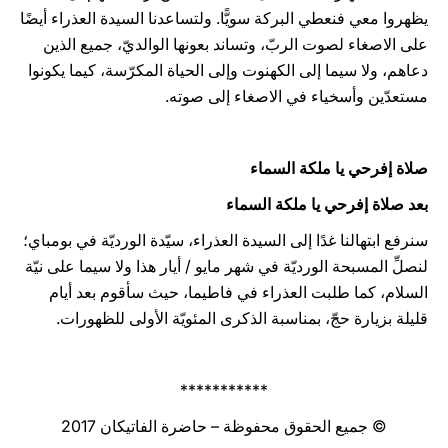
يظهروا معي فنعطي البركة سويًّا. ولتساعدنا السيدة العذراء أيضًا
على الاصغاء لصوت الربّ، وتساند بعونها الوالديّ، جميع الذين
دعاهم، ولا سيما إلى الكهنوت وإلى الحياة المكرّسة، كيما يكونوا
مستعدّين وأسخياء في الاصغاء إلى صوته.
صلاة إفرحي يا ملكة السماء
بعد صلاة إفرحي يا ملكة السماء
سنرفع ابتهالنا غدًا إلى السيدة العذراء، سيّدة الورديّة في بومباي؛
لنصلِّ المسبحة الورديّة في شهر مايو / أيار هذا ولا سيما على نيّة
السلام، كما طلبت العذراء في فاطيما، حيث سأقوم بعد أيام
قليلة بزيارة حجّ، بمناسبة الذكرى المئويّة الأولى للظهورات.
***********
© جميع الحقوق محفوظة – حاضرة الفاتيكان 2017