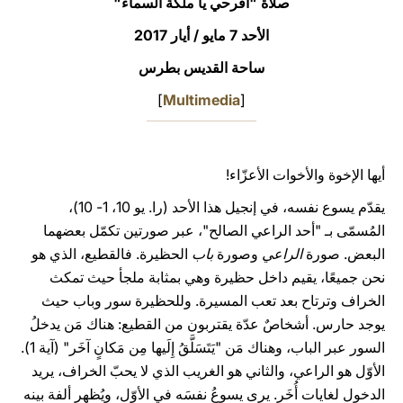
صلاة "افرحي يا ملكة السماء"
LATINE
الأحد 7 مايو / أيار 2017
ساحة القديس بطرس
]
Multimedia
[
أيها الإخوة والأخوات الأعزّاء!
يقدّم يسوع نفسه، في إنجيل هذا الأحد (را. يو 10، 1- 10)،
المُسمّى بـ "أحد الراعي الصالح"، عبر صورتين تكمّل بعضهما
البعض. صورة
الراعي
وصورة
باب
الحظيرة. فالقطيع، الذي هو
نحن جميعًا، يقيم داخل حظيرة وهي بمثابة ملجأ حيث تمكث
الخراف وترتاح بعد تعب المسيرة. وللحظيرة سور وباب حيث
يوجد حارس. أشخاصٌ عدّة يقتربون من القطيع: هناك مَن يدخلُ
السور عبر الباب، وهناك مَن "يَتَسَلَّقُ إِلَيها مِن مَكانٍ آخَر" (آية 1).
الأوّل هو الراعي، والثاني هو الغريب الذي لا يحبّ الخراف، يريد
الدخول لغايات أُخَر. يرى يسوعُ نفسَه في الأوّل، ويُظهر ألفة بينه