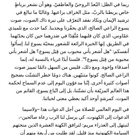
ربما في الظل: البُعدُ الروحيّ والعاطفيّ. وهو أن نشعر برباطٍ
خاص يربطنا بالربّ، مثل الخراف براعيها. وغالبًا ما نبالغ في
ترشيد الإيمان ونكاد نفقد التعرّف على نبرة ذاك الصوت، صوت
يسوع الراعي الصالح، الذي يحفّزنا ويجذبنا. كما حدث مع تلميذي
عمّاوس، الذي كان قلبهما مُتَّقِدًا في صَدرِهما حين كان يحدّثهما
في الطريق. إنها الخبرة الرائعة للشعور بمحبّة يسوع لنا. إسألوا
أنفسكم: "هل أشعر بأني محبوب من قِبَل يسوع؟ هل أشعر بأني
محبوبة من قِبَل يسوع؟". فلسنا أبدًا غرباء بالنسبة له، إنما
أصدقاء وإخوة. ومع ذلك، فليس من السهل دائمًا تمييز صوت
الراعي الصالح. كونوا متنبّهين. هناك دومًا خطر التشتّت بضجيج
أصوات كثيرة أخرى. إنّنا مدعوّون اليوم إلى عدم السماح لحكمة
هذا العالم المزيّفة بأن تشتّتنا، بل إلى اتّباع يسوع، القائم من
الموت، كمرشدٍ أوحد أكيد يعطي معنى لحياتنا.
في اليوم العالمي للصلاة من أجل الدعوات هذا –ولاسيما
الدعوات إلى الكهنوت، كي يرسل لنا الرب رعاة صالحين-،
لنبتهل إلى العذراء مريم: لترافق الكهنة العشرة الذين منحتهم
السيامة الكهنوتية منذ قليل. لقد طلبت من أربعة منهم أن