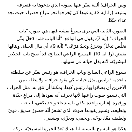
وبين الخراف؛ ألفة يعبّر عنها بصوته الذي يدعوها به فتعرفه
وتتبعه (را. آية 3). يدعوها كي يُخرجها نحو مراعٍ خضراء حيث تجد
غذاء جيّدًا.
الصورة الثانية التي يرى يسوعُ نفسَه فيها، هي صورة "باب
الخراف" (آية 7). يقول في الواقع: "أَنا الباب فمَن دَخَلَ مِنِّي
يَخلُص يَدخُلُ ويَخرُجُ ويَجِدُ مَرْعًى" (آية 9)، أي ينال الحياة، وينالها
بفيض (را. آية 10). المسيح الراعي الصالح، قد أصبح باب الخلاص
للبشريّة، لأنه بذل حياته في سبيلها.
يسوع الراعي الصالح وباب الخراف، هو رئيس يعبّر عن سلطته
بالخدمة؛ رئيس يبذل حياته، كي يقود خرافه، ولا يطلب من
الآخرين أن يضحّوا بها. رئيس كهذا، يمكننا أن نثق به، مثل الخراف
التي تسمع صوت راعيها لأنها تعرف أنه يقودها إلى مراعٍ جيّدة
ووفيرة. إشارة واحدة تكفي، استدعاء واحد يكفي، لتتبعه،
وتطيعه، وتسير يقودها صوتُ الذي تشعرُ أنّه حضورٌ صديق، قويّ
ولطيف معًا، يوجّه، ويحمي، ويعزّي، ويشفي.
هكذا هو المسيح بالنسبة لنا. هناك بُعدٌ للخبرةِ المسيحيّة نتركه