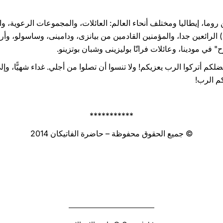
روما، إيطاليا ومختلف أنحاء العالم: العائلات، والمجموعات الرعوية، 
مرسلين ومرسلات الإدنتيز (Identes) الرائعين جدا، والمؤمنين القادمين من بيانزى، ودامينى، و
 في مودينا، وعائلات فراتّا بوليزينى وشبان بوتزينو.
ضلكم أتركوا الرب يعزيكم! ولا تنسوا أن تصلوا من أجلي. غداء شهيًّا، وإل
كم الرب!
***********
© جميع الحقوق محفوظة – حاضرة الفاتيكان 2014