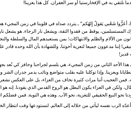
نلتقي به في الإفخارستيا أو سر الغفران. كل هذا يعزينا!
ا، أعَزُّوا شَعْبي يَقولُ إِلهُكم" ـ يتردد صداه في قلوبنا في زمن المجيء
 المستسلمين، يوقظ من فقدوا الثقة، ويشعل نار الرجاء. هو يشعل نار ا
نون من الآلام والظلم والانتهاكات؛ بمن يستعبدهم المال والسلطة والنجا
ي! إننا مدعوون جميعا لتعزية أخوتنا، وللشهادة بأن الله وحده قادر ع
 قدير!
 هذا الأحد الثاني من زمن المجيء، هي بلسم لجراحنا وحافز كي نُعد ب
خطايانا ويعزينا. وإذا توكلنا عليه بقلب متواضع وتائب يدمر جدران الشر و
 به. فمن العجيب أننا مرات كثيرة نخاف من العزاء، بل على العكس نشعر
بطال، ولكن في العزاء يكون البطل هو الروح القدس الذي يقودنا. إنه هو ا
نا نحو النبع الحقيقي للتعزية، نحو الآب. وهذه هي التوبة. فمن فضلكم ا
عدّه الرب نفسه ليأتي من خلاله إلى العالم. لنستودعها وقت انتظار ال