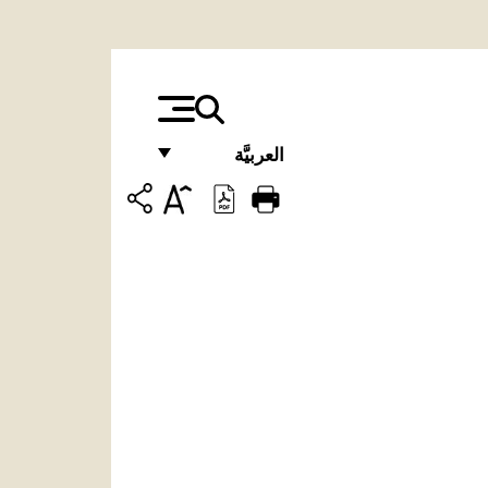
العربيَّة
FRANÇAIS
ENGLISH
ITALIANO
PORTUGUÊS
ESPAÑOL
DEUTSCH
POLSKI