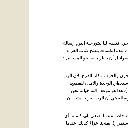
العربيّة
中文
LATINE
ي. فتقدم لنا ليتورجية اليوم رسالة
مفعمة بالرجاء. إنها دعوة الرب التي جاءت على لسان النبي إشعيا: "أَعَزُّوا، أعَزُّوا شَعْبي يَقولُ إِلهُكم" (40، 1). بهذه الكلمات ينفتح كتاب العزاء
رائيل أن ينظر بثقة نحو المستقبل:
حزن والخوف مكانا للفرح، لأن الرب
سيعطي الوحدة والأمان للقطيع،
سيقوده إلى المراعي وسيجمع في الحظيرة الخراف الضالة، موليا اهتماما خاصا بتلك الهشة والضعيفة (آية 11). هذا هو موقف الله حيالنا نحن
رسالة هي أن الرب يعزينا. يجب أن
نوع خاص عندما نصغي إلى كلمته، أي
استمرار). يمنحنا عزاءً كذلك: عندما