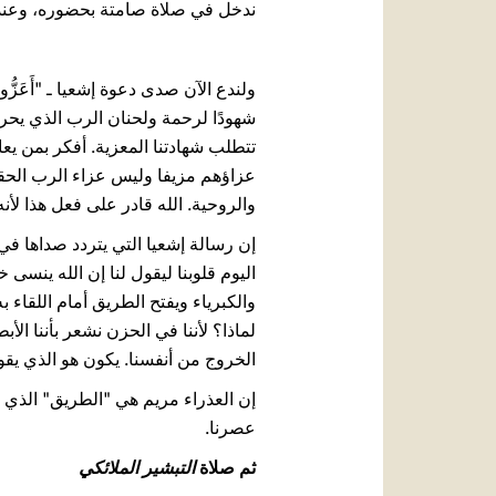
ندخل في صلاة صامتة بحضوره، وعندما 
ولندع الآن صدى دعوة إشعيا ـ "أَعَزُّو
شهودًا لرحمة ولحنان الرب الذي يحرك
تتطلب شهادتنا المعزية. أفكر بمن يعا
عزاؤهم مزيفا وليس عزاء الرب الحقيق
والروحية. الله قادر على فعل هذا لأنه
إن رسالة إشعيا التي يتردد صداها في
اليوم قلوبنا ليقول لنا إن الله ينسى 
والكبرياء ويفتح الطريق أمام اللقاء
لماذا؟ لأننا في الحزن نشعر بأننا الأ
الخروج من أنفسنا. يكون هو الذي يقود
إن العذراء مريم هي "الطريق" الذي أ
عصرنا.
ثم صلاة
التبشير الملائكي