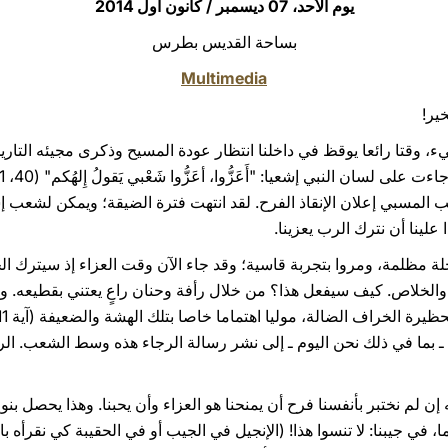
يوم الأحد، 07 ديسمبر / كانون أول 2014
بساحة القديس بطرس
Multimedia
خير!
، وقتا رائعا يوقظ في داخلنا انتظار عودة المسيح وذكرى مجيئه التاريخ
 المسبي إعلان الإنقاذ الفرح. لقد انتهت فترة الضيقة؛ ويمكن لشعب إس
 علينا أن نترك الرب يعزينا.
ة مظلمة، ومروا بتجربة قاسية؛ وقد جاء الآن وقت العزاء إذ سيترك ال
الخلاص. كيف سيفعل هذا؟ من خلال رأفة وحنان راعٍ يعتني بقطيعه. و
ه ـ بما في ذلك نحن اليوم ـ إلى نشر رسالة الرجاء هذه وسط الشعب. ال
إن لم نختبر بأنفسنا فرح أن يمنحنا هو العزاء وأن يحبنا. وهذا يحصل ب
ا، في جيبنا: لا تنسوا هذا! (الإنجيل في الجيب أو في الحقيبة كي نقرأه ب