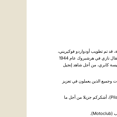
العربيّة
中文
LATINE
لية، قد تم تطويب أودواردو فوكيريني،
زوج وأب لسبعة أولاد وصحفي. وقد ألقي القبض عليه وسجن بسبب إيمانه الكاثوليكي، توفي في معسكر اعتقال نازي في هرشبروك عام 1944
يا مع كنيسة كابري، من أجل شاهد إنجيل
ت وجميع الذين يعملون في تعزيز
واحيي بمودة الـ 150 عضو في جمعية " الحوامل" (Grávida) – من الأرجنتين، والمجتمعين في مدينة بيلار (Pilar)، أشكركم جزيلا من أجل ما
M).