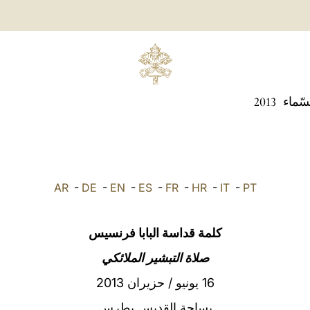
سّماء
2013
AR
-
DE
-
EN
-
ES
-
FR
-
HR
-
IT
-
PT
كلمة قداسة البابا فرنسيس
صلاة التبشير الملائكي
16 يونيو / حزيران 2013
بساحة القديس بطرس